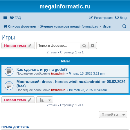
megainformatic.ru
FAQ
Регистрация
Вход
П
Список форумов
Журнал комиксов megainformatic.ru
Игры
о
Игры
и
Поиск
Расширенный пои
Новая тема
с
2 темы • Страница
1
из
1
к
Темы
Как сделать игру на godot?
Последнее сообщение
tnxadmin
«
Чт мар 13, 2025 3:21 pm
Многоликий: dress - hordes win/linux/android от 06.02.2024
(free)
Последнее сообщение
tnxadmin
«
Вс фев 23, 2025 10:40 am
Новая тема
2 темы • Страница
1
из
1
Перейти
ПРАВА ДОСТУПА