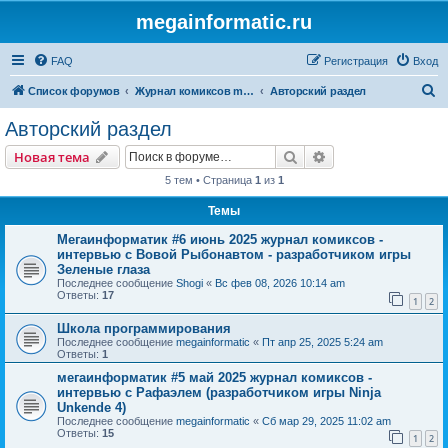
megainformatic.ru
FAQ
Регистрация
Вход
П
Список форумов
Журнал комиксов megainformatic.ru
Авторский раздел
о
Авторский раздел
и
Поиск
Расширенный пои
Новая тема
с
5 тем • Страница
1
из
1
к
Темы
Мегаинформатик #6 июнь 2025 журнал комиксов -
интервью с Вовой Рыбонавтом - разработчиком игры
Зеленые глаза
Последнее сообщение
Shogi
«
Вс фев 08, 2026 10:14 am
Ответы:
17
1
2
Школа программирования
Последнее сообщение
megainformatic
«
Пт апр 25, 2025 5:24 am
Ответы:
1
мегаинформатик #5 май 2025 журнал комиксов -
интервью с Рафаэлем (разработчиком игры Ninja
Unkende 4)
Последнее сообщение
megainformatic
«
Сб мар 29, 2025 11:02 am
Ответы:
15
1
2