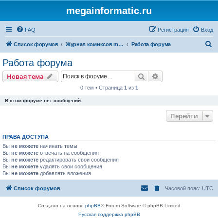
megainformatic.ru
FAQ
Регистрация
Вход
П
Список форумов
Журнал комиксов megainformatic.ru
Работа форума
о
Работа форума
и
Поиск
Расширенный пои
Новая тема
с
0 тем • Страница
1
из
1
к
В этом форуме нет сообщений.
Перейти
ПРАВА ДОСТУПА
Вы
не можете
начинать темы
Вы
не можете
отвечать на сообщения
Вы
не можете
редактировать свои сообщения
Вы
не можете
удалять свои сообщения
Вы
не можете
добавлять вложения
Список форумов
Часовой пояс:
UTC
Создано на основе
phpBB
® Forum Software © phpBB Limited
Русская поддержка phpBB