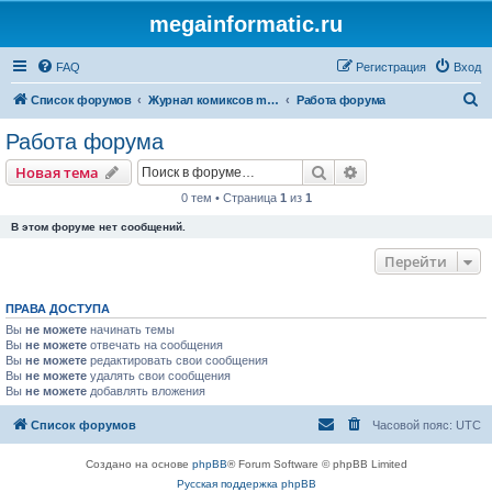
megainformatic.ru
FAQ
Регистрация
Вход
П
Список форумов
Журнал комиксов megainformatic.ru
Работа форума
о
Работа форума
и
Поиск
Расширенный пои
Новая тема
с
0 тем • Страница
1
из
1
к
В этом форуме нет сообщений.
Перейти
ПРАВА ДОСТУПА
Вы
не можете
начинать темы
Вы
не можете
отвечать на сообщения
Вы
не можете
редактировать свои сообщения
Вы
не можете
удалять свои сообщения
Вы
не можете
добавлять вложения
Список форумов
Часовой пояс:
UTC
Создано на основе
phpBB
® Forum Software © phpBB Limited
Русская поддержка phpBB