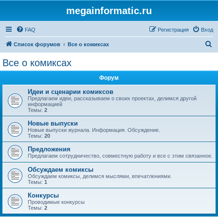
megainformatic.ru
FAQ
Регистрация
Вход
П
Список форумов
Все о комиксах
о
Все о комиксах
и
Форум
с
к
Идеи и сценарии комиксов
Предлагаем идеи, рассказываем о своих проектах, делимся другой
информацией
Темы:
2
Новые выпуски
Новые выпуски журнала. Информация. Обсуждение.
Темы:
20
Предложения
Предлагаем сотрудничество, совместную работу и все с этим связанное.
Обсуждаем комиксы
Обсуждаем комиксы, делимся мыслями, впечатлениями.
Темы:
1
Конкурсы
Проводимые конкурсы
Темы:
2