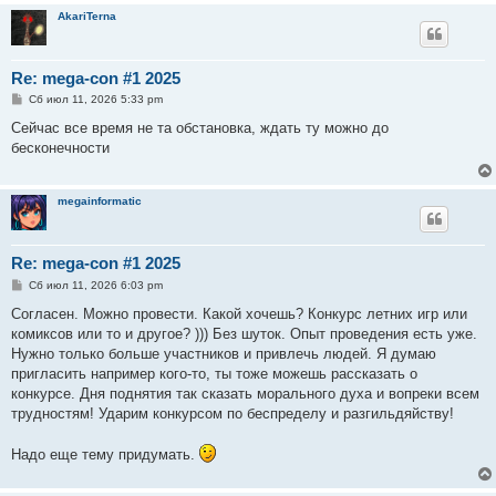
AkariTerna
Re: mega-con #1 2025
С
Сб июл 11, 2026 5:33 pm
о
о
Сейчас все время не та обстановка, ждать ту можно до
б
бесконечности
щ
е
н
и
megainformatic
е
Re: mega-con #1 2025
С
Сб июл 11, 2026 6:03 pm
о
о
Согласен. Можно провести. Какой хочешь? Конкурс летних игр или
б
комиксов или то и другое? ))) Без шуток. Опыт проведения есть уже.
щ
е
Нужно только больше участников и привлечь людей. Я думаю
н
пригласить например кого-то, ты тоже можешь рассказать о
и
е
конкурсе. Дня поднятия так сказать морального духа и вопреки всем
трудностям! Ударим конкурсом по беспределу и разгильдяйству!
Надо еще тему придумать.