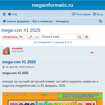
megainformatic.ru
FAQ
Регистрация
Вход
П
Список форумов
Все о комиксах
Конкурсы
о
mega-con #1 2025
и
Поиск
Расширен
Ответить
с
10 сообщений • Страница
1
из
1
к
tnxadmin
Site Admin
mega-con #1 2025
С
Вс фев 09, 2025 6:49 pm
о
о
mega-con #1 2025
б
щ
е
конкурс на лучший авторский комикс на сайте журнала комиксов и
н
инди-игр megainformatic.ru #1 февраль 2025
и
е