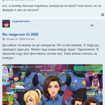
о
о
ого, а почему больше подобных конкурсов не было? или были, но на
б
форуме о них не писали?
щ
е
н
и
megainformatic
е
Re: mega-con #1 2025
С
Сб июл 11, 2026 5:10 pm
о
о
Да сейчас по-моему не до конкурсов. Не та обстановка. А тогда да,
б
проводил один раз. Может еще когда-нибудь будет. Однозначно. В
щ
е
прошлом году был фестиваль летних игр. Тоже можно считать за
н
конкурс.
и
е