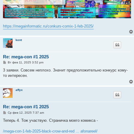
https://megainformatic.ru/conkurs-comix-1-feb-2025/
kent
Re: mega-con #1 2025
С
Вт фев 11, 2025 3:52 pm
о
о
3 заявки. Совсем неплохо. Значит предположительно конкурс кому-
б
то интересен.
щ
е
н
и
affyx
е
Re: mega-con #1 2025
С
Ср фев 12, 2025 7:37 am
о
о
Теперь 4. Тож участвую. Страничка моего комикса -
б
щ
е
/mega-con-1-feb-2025-black-crow-and-red ... afonareel/
н