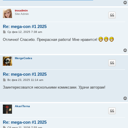
и
е
tnxadmin
Site Admin
Re: mega-con #1 2025
С
Ср фев 12, 2025 7:38 am
о
о
Отлично! Спасибо. Прекрасная работа! Мне нравится!
б
щ
е
н
и
MergeCodes
е
Re: mega-con #1 2025
С
Вс фев 23, 2025 11:14 am
о
о
Заинтересовался несколькими комиксами. Удачи авторам!
б
щ
е
н
и
AkariTerna
е
Re: mega-con #1 2025
С
Сб июл 11, 2026 7:55 am