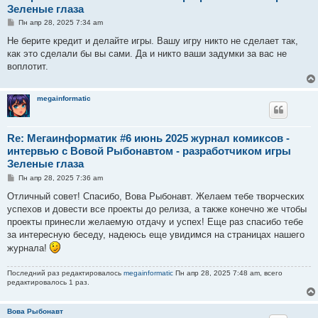
Зеленые глаза
С
Пн апр 28, 2025 7:34 am
о
о
Не берите кредит и делайте игры. Вашу игру никто не сделает так,
б
как это сделали бы вы сами. Да и никто ваши задумки за вас не
щ
е
воплотит.
н
и
е
megainformatic
Re: Мегаинформатик #6 июнь 2025 журнал комиксов -
интервью с Вовой Рыбонавтом - разработчиком игры
Зеленые глаза
С
Пн апр 28, 2025 7:36 am
о
о
Отличный совет! Спасибо, Вова Рыбонавт. Желаем тебе творческих
б
успехов и довести все проекты до релиза, а также конечно же чтобы
щ
е
проекты принесли желаемую отдачу и успех! Еще раз спасибо тебе
н
за интересную беседу, надеюсь еще увидимся на страницах нашего
и
е
журнала!
Последний раз редактировалось
megainformatic
Пн апр 28, 2025 7:48 am, всего
редактировалось 1 раз.
Вова Рыбонавт