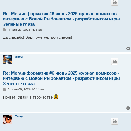
Re: Мегаинформатик #6 июнь 2025 журнал комиксов -
интервью с Вовой Рыбонавтом - разработчиком игры
Зеленые глаза
С
Пн апр 28, 2025 7:36 am
о
о
Да спасибо! Вам тоже желаю успехов!
б
щ
е
н
и
Shogi
е
Re: Мегаинформатик #6 июнь 2025 журнал комиксов -
интервью с Вовой Рыбонавтом - разработчиком игры
Зеленые глаза
С
Вс фев 08, 2026 10:14 am
о
о
Привет! Удачи в творчестве
б
щ
е
н
и
Temych
е