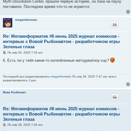
е
Myth Dissolution Center, прошли первую историю, но пока на паузу
н
поставили. Последнее время что-то не играется.
и
е
megainformatic
Re: Мегаинформатик #6 июнь 2025 журнал комиксов -
интервью с Вовой Рыбонавтом - разработчиком игры
Зеленые глаза
С
Пн апр 28, 2025 7:33 am
о
о
6. Есть ли у тебя какие-то излюбленные методики/ноу-хау?
б
щ
е
н
Последний раз редактировалось
megainformatic
Пн апр 28, 2025 7:47 am, всего
и
редактировалось 1 раз.
е
Вова Рыбонавт
Re: Мегаинформатик #6 июнь 2025 журнал комиксов -
интервью с Вовой Рыбонавтом - разработчиком игры
Зеленые глаза
С
Пн апр 28, 2025 7:34 am
о