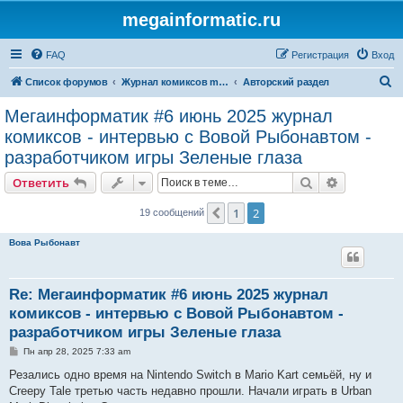
megainformatic.ru
FAQ
Регистрация
Вход
П
Список форумов
Журнал комиксов megainformatic.ru
Авторский раздел
о
Мегаинформатик #6 июнь 2025 журнал
и
комиксов - интервью с Вовой Рыбонавтом -
с
разработчиком игры Зеленые глаза
к
Поиск
Расширен
Ответить
1
2
Пред.
19 сообщений
Вова Рыбонавт
Re: Мегаинформатик #6 июнь 2025 журнал
комиксов - интервью с Вовой Рыбонавтом -
разработчиком игры Зеленые глаза
С
Пн апр 28, 2025 7:33 am
о
о
Резались одно время на Nintendo Switch в Mario Kart семьёй, ну и
б
Creepy Tale третью часть недавно прошли. Начали играть в Urban
щ