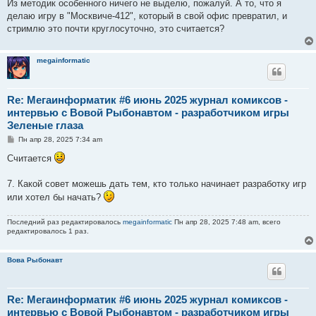
о
Из методик особенного ничего не выделю, пожалуй. А то, что я
б
делаю игру в "Москвиче-412", который в свой офис превратил, и
щ
е
стримлю это почти круглосуточно, это считается?
н
и
е
megainformatic
Re: Мегаинформатик #6 июнь 2025 журнал комиксов -
интервью с Вовой Рыбонавтом - разработчиком игры
Зеленые глаза
С
Пн апр 28, 2025 7:34 am
о
о
Считается
б
щ
е
7. Какой совет можешь дать тем, кто только начинает разработку игр
н
или хотел бы начать?
и
е
Последний раз редактировалось
megainformatic
Пн апр 28, 2025 7:48 am, всего
редактировалось 1 раз.
Вова Рыбонавт
Re: Мегаинформатик #6 июнь 2025 журнал комиксов -
интервью с Вовой Рыбонавтом - разработчиком игры