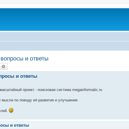
u
 вопросы и ответы
оиск
Расширенный поиск
опросы и ответы
асштабный проект - поисковая система megainformatic.ru
 мысли по поводу её развития и улучшения.
слей.
росы и ответы