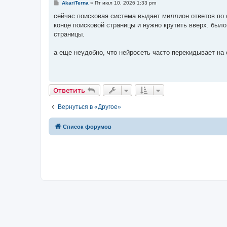
С
AkariTerna
»
Пт июл 10, 2026 1:33 pm
о
о
сейчас поисковая система выдает миллион ответов по с
б
конце поисковой страницы и нужно крутить вверх. был
щ
е
страницы.
н
и
е
а еще неудобно, что нейросеть часто перекидывает на 
Ответить
Вернуться в «Другое»
Список форумов