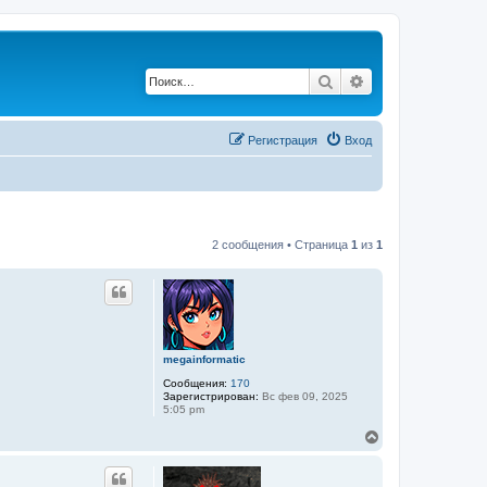
Поиск
Расширенный по
Регистрация
Вход
2 сообщения • Страница
1
из
1
megainformatic
Сообщения:
170
Зарегистрирован:
Вс фев 09, 2025
5:05 pm
В
е
р
н