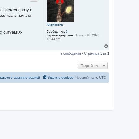
у
т
зываемся сразу в
ь
ывались в начале
с
я
к
AkariTerna
н
Сообщения:
9
их ситуациях
а
Зарегистрирован:
Пт июл 10, 2026
ч
12:33 pm
а
В
л
е
у
2 сообщения • Страница
1
из
1
р
н
у
Перейти
т
ь
с
заться с администрацией
Удалить cookies
Часовой пояс:
UTC
я
к
н
а
ч
а
л
у