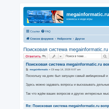
megainformatic.r
комиксы и инди игры
Ссылки
FAQ
Список форумов
Нейросети
Другое
Поисковая система megainformatic.ru
П
Ответить
Поисковая система megainformatic.ru в
С
megainformatic
»
Сб мар 14, 2026 6:07 am
о
о
Поскольку на днях был запущен самый амбициозный и м
б
щ
е
Здесь можно задавать вопросы и высказывать дельные
н
и
е
Так что ждём ваших вопросов и других интересных мы
Re: Поисковая система megainformatic.ru воп