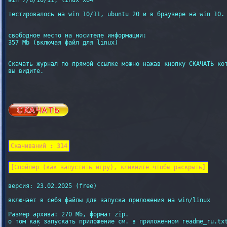
Win 7/8/10/11, linux x64

тестировалось на win 10/11, ubuntu 20 и в браузере на win 10.

свободное место на носителе информации: 

357 Mb (включая файл для linux)

Скачать журнал по прямой ссылке можно нажав кнопку СКАЧАТЬ кот
вы видите.

Скачиваний : 314
[Спойлер (как запустить игру), кликните чтобы раскрыть]
версия: 23.02.2025 (free)

включает в себя файлы для запуска приложения на win/linux

Размер архива: 270 Mb, формат zip.

о том как запускать приложение см. в приложенном readme_ru.txt