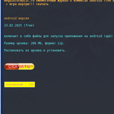
megainformatic.ru ежемесячный журнал о комиксах android free в
 + игра внутри!!! скачать
android версия
23.02.2025 (free)

включает в себя файлы для запуска приложения на android (apk)

Размер архива: 266 Mb, формат zip.

Распаковать из архива и установить.

Скачиваний : 236