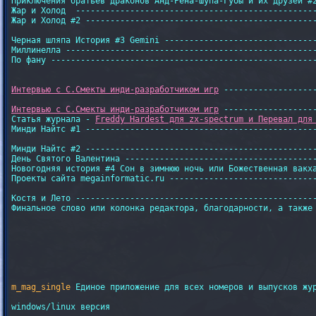
Приключения братьев драконов Анд-Рёна-Шупа-Губы и их друзей #2
Жар и Холод  -------------------------------------------------
Жар и Холод #2 -----------------------------------------------
Черная шляпа История #3 Gemini -------------------------------
Миллинелла ---------------------------------------------------
По фану ------------------------------------------------------
Интервью с С.Смекты инди-разработчиком игр
Интервью с С.Смекты инди-разработчиком игр
 -------------------
Статья журнала - 
Freddy Hardest для zx-spectrum и Перевал для
Минди Найтс #1 -----------------------------------------------
Минди Найтс #2 -----------------------------------------------
День Святого Валентина ---------------------------------------
Новогодняя история #4 Сон в зимнюю ночь или Божественная вакха
Проекты сайта megainformatic.ru ------------------------------
Костя и Лето -------------------------------------------------
Финальное слово или колонка редактора, благодарности, а также 
m_mag_single
 Единое приложение для всех номеров и выпусков жу
windows/linux версия
