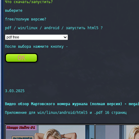
Что скачать/запустить?
выберите

free/полную версию?

pdf / win/linux / android / запустить html5 ?

После выбора нажмите кнопку - 

OK
3.03.2025

Видео обзор Мартовского номера журнала (полная версия) - mega
Приложение для win/linux/android/html5 и .pdf 16 страниц
