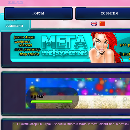
ria pc game
ФОРУМ
СОБЫТИЯ
> :
megainformatic cms - что это и с чем ег_