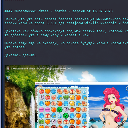
#412 Многоликий: dress - hordes - версия от 16.07.2023
Наконец-то уже есть первая базовая реализация минимального гей
версии игры на godot 3.5.1 для платформ win/linux/andoid и бра
Действие как обычно происходит под мой свежий трек, который ко
же добавлен уже в саму игру и играет в ней.

Многие вещи еще на очереди, но основа будущей игры в новом вид
уже готова.

Двигаюсь дальше.
