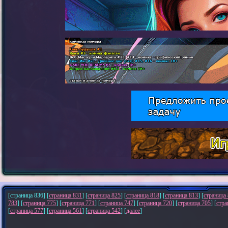
[страница 836] [
страница 831
] [
страница 825
] [
страница 818
] [
страница 813
] [
страница
783
] [
страница 775
] [
страница 771
] [
страница 747
] [
страница 720
] [
страница 705
] [
стра
[
страница 577
] [
страница 561
] [
страница 542
] [
далее
]