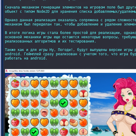
Сначала механизм генерации элементов на игровом поле был други
объект с типом Node2D для хранения списка добавляемых/удаляемы
Однако данная реализация оказалась сопряжена с рядом сложносте
механизм был переделан так, чтобы добавление и удаление элемен
В итоге логика игры стала более простой для реализации, однако
основной механики игры еще остаются некоторые вопросы, требующ
реализованных алгоритмов и их тестирования.

Также как и для игры Ну, Погоди!, будут выпущены версии игры д
android. Геймплей сразу реализован с учетом того, что игра буд
работать на android.
