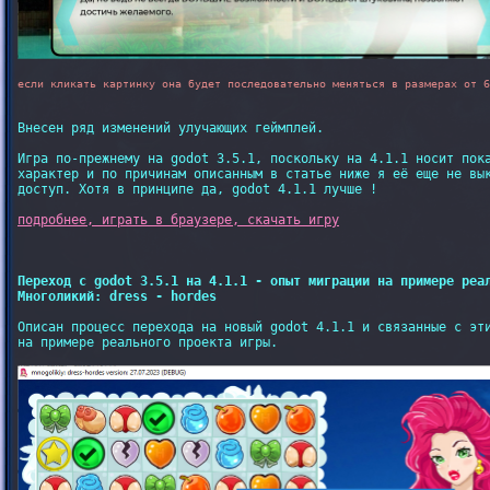
если кликать картинку она будет последовательно меняться в размерах от 6
Внесен ряд изменений улучающих геймплей.

Игра по-прежнему на godot 3.5.1, поскольку на 4.1.1 носит пока
характер и по причинам описанным в статье ниже я её еще не вык
доступ. Хотя в принципе да, godot 4.1.1 лучше !

подробнее, играть в браузере, скачать игру
Переход с godot 3.5.1 на 4.1.1 - опыт миграции на примере реал
Многоликий: dress - hordes
Описан процесс перехода на новый godot 4.1.1 и связанные с эти
на примере реального проекта игры.
