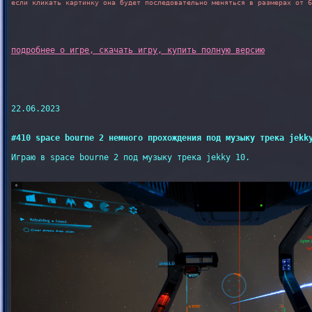
если кликать картинку она будет последовательно меняться в размерах от 6
22.06.2023

#410 space bourne 2 немного прохождения под музыку трека jekk
Играю в space bourne 2 под музыку трека jekky 10.
