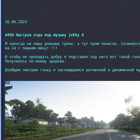
16.06.2023

#408 быстрая езда под музыку jekky 8
Я никогда не пишу длинные треки, а тут прям понесло. Сочинился
на 14 с лишним минут !!!

И чтобы не пропадать добру я подставил под него вот такой гоно
Получилось по-моему здорово.

Вообщем смотрим гонку и наслаждаемся ритмичной и динамичной му