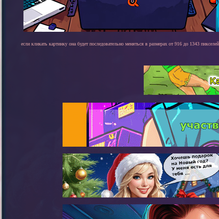
если кликать картинку она будет последовательно меняться в размерах от 916 до 1343 пикселей