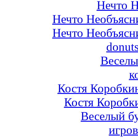
Нечто 
Нечто Необъясн
Нечто Необъясн
donuts
Веселы
к
Костя Коробкин
Костя Коробк
Веселый б
игро