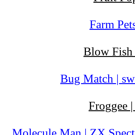
Farm Pets
Blow Fish 
Bug Match | sw
Froggee |
Molecule Man | ZX Spectr