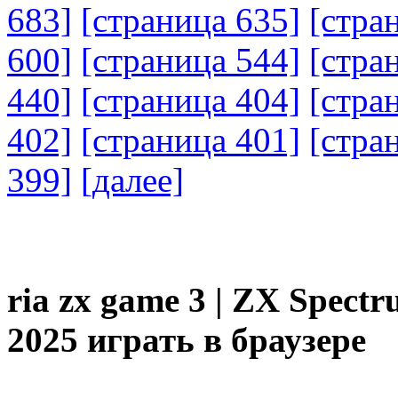
683]
[страница 635]
[стра
600]
[страница 544]
[стра
440]
[страница 404]
[стра
402]
[страница 401]
[стра
399]
[далее]
ria zx game 3 | ZX Spectru
2025 играть в браузере