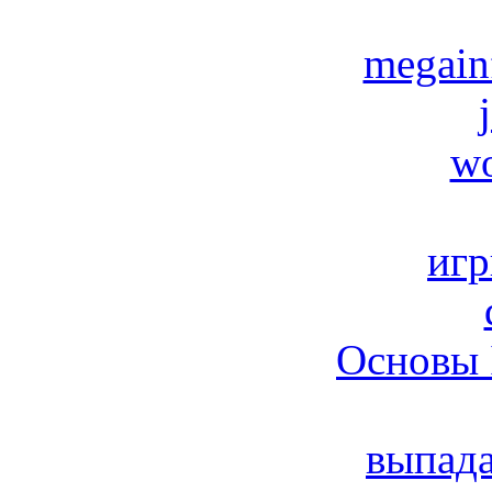
megain
wo
игр
Основы 
выпад