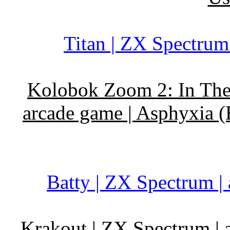
Titan | ZX Spectrum
Kolobok Zoom 2: In The 
arcade game | Asphyxia (
Batty | ZX Spectrum |
Krakout | ZX Spectrum | 