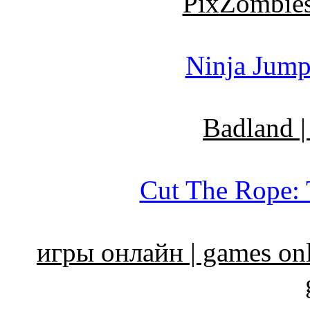
PixZombies 
Ninja Jump 
Badland |
Cut The Rope: 
игры онлайн | games onli