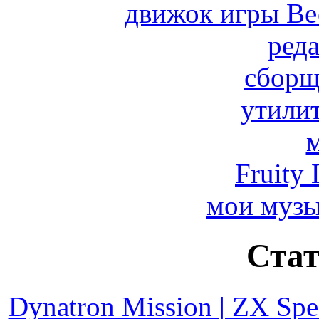
движок игры Вес
реда
сборщ
утили
Fruity 
мои муз
Стат
Dynatron Mission | ZX Spe