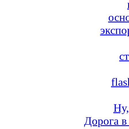
осн
экспо
ст
fla
Ну,
Дорога в 