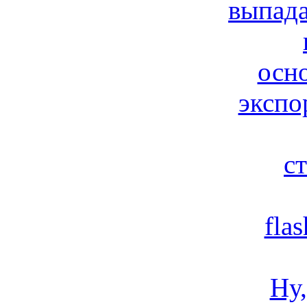
выпад
осн
экспо
ст
fla
Ну,