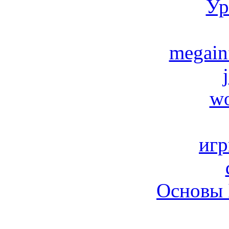
Ур
megain
wo
игр
Основы 