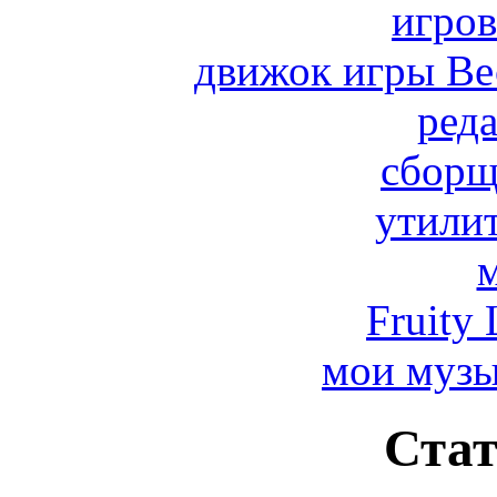
игро
движок игры Вес
реда
сборщ
утили
Fruity 
мои муз
Стат