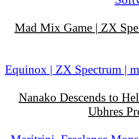
Mad Mix Game | ZX Spect
Equinox | ZX Spectrum | m
Nanako Descends to Hell
Ubhres Pr