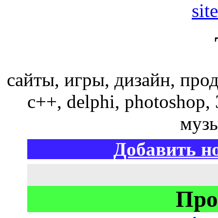
sit
сайты, игры, дизайн, прод
c++, delphi, photoshop, 
музы
Добавить но
Про