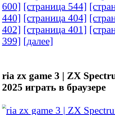
600]
[страница 544]
[стра
440]
[страница 404]
[стра
402]
[страница 401]
[стра
399]
[далее]
ria zx game 3 | ZX Spectru
2025 играть в браузере