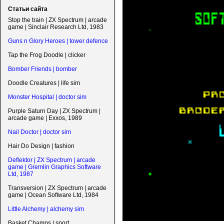
Статьи сайта
Stop the train | ZX Spectrum | arcade
game | Sinclair Research Ltd, 1983
Guns n Glory Heroes | tower defence
Tap the Frog Doodle | clicker
Bomber Friends | bomber
Doodle Creatures | life sim
Monster Hospital | doctor sim
Purple Saturn Day | ZX Spectrum |
arcade game | Exxos, 1989
Nail Doctor | doctor sim
Hair Do Design | fashion
Deflektor | ZX Spectrum | arcade
game | Gremlin Graphics Software
Ltd, 1987
Transversion | ZX Spectrum | arcade
game | Ocean Software Ltd, 1984
Little Alchemy | alchemy sim
Basket Champs | sport