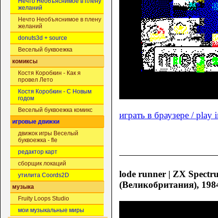
Нечто Необъяснимое в плену
желаний
Нечто Необъяснимое в плену
желаний
donuts3d + source
Веселый буквоежка
комиксы
Костя Коробкин - Как я
провел Лето
Костя Коробкин - С Новым
годом
Веселый буквоежка комикс
играть в браузере / play 
игровые движки
движок игры Веселый
буквоежка - fle
редактор карт
сборщик локаций
lode runner | ZX Spectru
утилита Coords2D
(Великобритания), 1984
музыка
Fruity Loops Studio
мои музыкальные миры