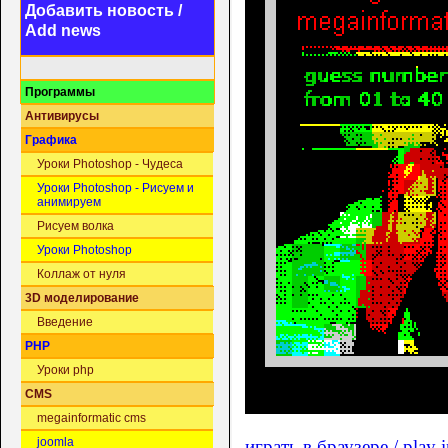
Добавить новость /
Add news
Программы
Антивирусы
Графика
Уроки Photoshop - Чудеса
Уроки Photoshop - Рисуем и
анимируем
Рисуем волка
Уроки Photoshop
Коллаж от нуля
3D моделирование
Введение
PHP
Уроки php
CMS
megainformatic cms
joomla
играть в браузере / play 