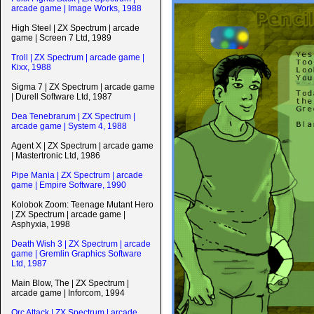
arcade game | Image Works, 1988
High Steel | ZX Spectrum | arcade
game | Screen 7 Ltd, 1989
Troll | ZX Spectrum | arcade game |
Kixx, 1988
Sigma 7 | ZX Spectrum | arcade game
| Durell Software Ltd, 1987
Dea Tenebrarum | ZX Spectrum |
arcade game | System 4, 1988
Agent X | ZX Spectrum | arcade game
| Mastertronic Ltd, 1986
Pipe Mania | ZX Spectrum | arcade
game | Empire Software, 1990
Kolobok Zoom: Teenage Mutant Hero
| ZX Spectrum | arcade game |
Asphyxia, 1998
Death Wish 3 | ZX Spectrum | arcade
game | Gremlin Graphics Software
Ltd, 1987
Main Blow, The | ZX Spectrum |
arcade game | Inforcom, 1994
Orc Attack | ZX Spectrum | arcade