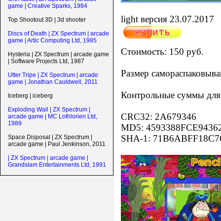
game | Creative Sparks, 1984
light версия 23.07.2017
Top Shootout 3D | 3d shooter
Discs of Death | ZX Spectrum | arcade
game | Artic Computing Ltd, 1985
Стоимость: 150 руб.
Hysteria | ZX Spectrum | arcade game
| Software Projects Ltd, 1987
Размер самораспаковыва
Utter Tripe | ZX Spectrum | arcade
game | Jonathan Cauldwell, 2011
Контрольные суммы для 
Iceberg | iceberg
Exploding Wall | ZX Spectrum |
CRC32: 2A679346
arcade game | MC Lothlorien Ltd,
1989
MD5: 4593388FCE9436
SHA-1: 71B6ABFF18C
Space Disposal | ZX Spectrum |
arcade game | Paul Jenkinson, 2011
| ZX Spectrum | arcade game |
Grandslam Entertainments Ltd, 1991