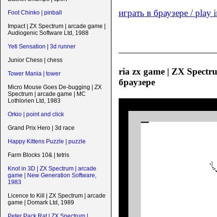
играть в браузере / play 
Foot Chinko | pinball
Impact | ZX Spectrum | arcade game |
Audiogenic Software Ltd, 1988
Yeti Sensation | 3d runner
Junior Chess | chess
ria zx game | ZX Spectru
Tower Mania | tower
браузере
Micro Mouse Goes De-bugging | ZX
Spectrum | arcade game | MC
Lothlorien Ltd, 1983
Orkio | point and click
Grand Prix Hero | 3d race
Happy Kittens Puzzle | puzzle
Farm Blocks 10& | tetris
Knot in 3D | ZX Spectrum | arcade
game | New Generation Software,
1983
Licence to Kill | ZX Spectrum | arcade
game | Domark Ltd, 1989
Peter Pack Rat | ZX Spectrum |