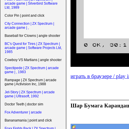
arcade game | Silverbird Software
Ltd, 1989
Color Pin | point and click
City Connection | ZX Spectrum |
arcade game | ,
Baseball for Clowns | angle shooter
BC's Quest for Tires | ZX Spectrum |
arcade game | Software Projects Ltd,
1985
Cowboy VS Martians | angle shooter
Spectipede | ZX Spectrum | arcade
game | , 1983
играть в браузере / play 
Rampage | ZX Spectrum | arcade
game | Activision Inc, 1988
Jet-Story | ZX Spectrum | arcade
game | Ultrasoft, 1992
Doctor Teeth | doctor sim
Шар Бумага Карандаш /
Fox Adventurer | arcade
Bananamania | point and click
Foxx Fights Back | ZX Spectrum |