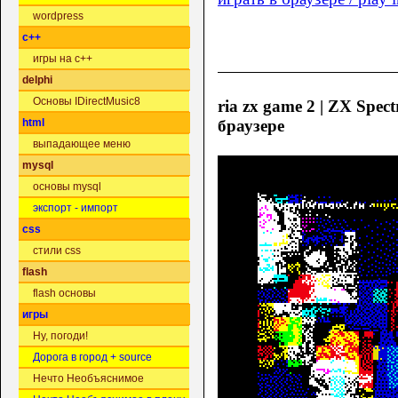
wordpress
c++
игры на c++
delphi
Основы IDirectMusic8
ria zx game 2 | ZX Spect
браузере
html
выпадающее меню
mysql
основы mysql
экспорт - импорт
css
стили css
flash
flash основы
игры
Ну, погоди!
Дорога в город + source
Нечто Необъяснимое