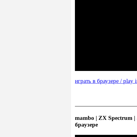
играть в браузере / play 
mambo | ZX Spectrum | a
браузере