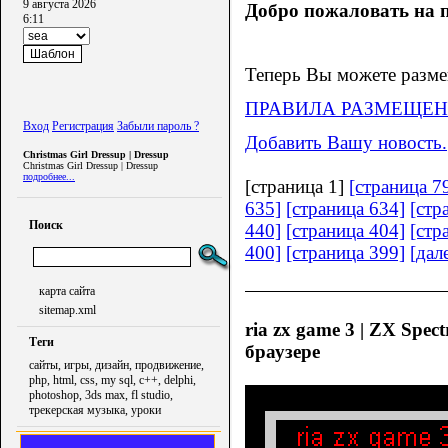
9 августа 2026
Добро пожаловать на п
6:11
Теперь Вы можете разме
ПРАВИЛА РАЗМЕЩЕН
Вход
Регистрация
Забыли пароль ?
Добавить Вашу новость.
Christmas Girl Dressup | Dressup
Christmas Girl Dressup | Dressup
подробнее...
[страница 1]
[страница 7
635]
[страница 634]
[стр
Поиск
440]
[страница 404]
[стр
400]
[страница 399]
[дал
карта сайта
sitemap.xml
ria zx game 3 | ZX Spect
Теги
браузере
сайты, игры, дизайн, продвижение,
php, html, css, my sql, c++, delphi,
photoshop, 3ds max, fl studio,
трекерская музыка, уроки