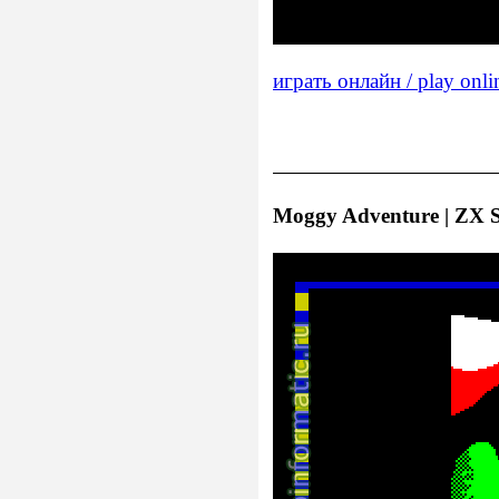
играть онлайн / play onli
Moggy Adventure | ZX S