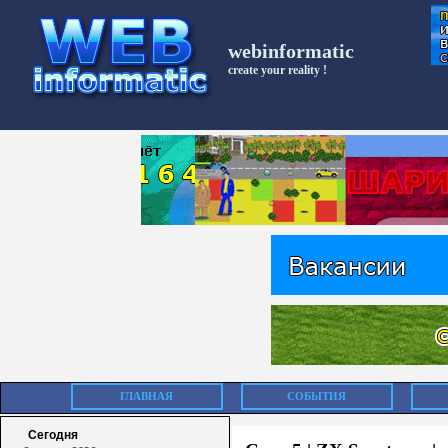
webinformatic
create your reality !
ГЛАВНАЯ
СОБЫТИЯ
Сегодня