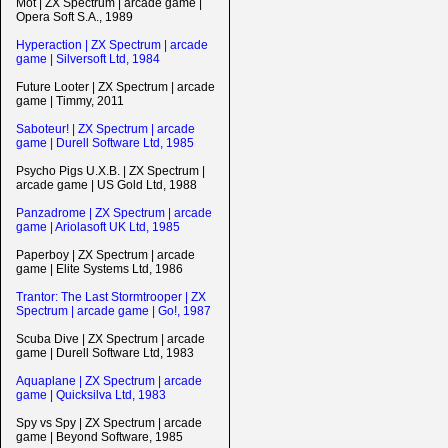
Mot | ZX Spectrum | arcade game |
Opera Soft S.A., 1989
Hyperaction | ZX Spectrum | arcade
game | Silversoft Ltd, 1984
Future Looter | ZX Spectrum | arcade
game | Timmy, 2011
Saboteur! | ZX Spectrum | arcade
game | Durell Software Ltd, 1985
Psycho Pigs U.X.B. | ZX Spectrum |
arcade game | US Gold Ltd, 1988
Panzadrome | ZX Spectrum | arcade
game | Ariolasoft UK Ltd, 1985
Paperboy | ZX Spectrum | arcade
game | Elite Systems Ltd, 1986
Trantor: The Last Stormtrooper | ZX
Spectrum | arcade game | Go!, 1987
Scuba Dive | ZX Spectrum | arcade
game | Durell Software Ltd, 1983
Aquaplane | ZX Spectrum | arcade
game | Quicksilva Ltd, 1983
Spy vs Spy | ZX Spectrum | arcade
game | Beyond Software, 1985