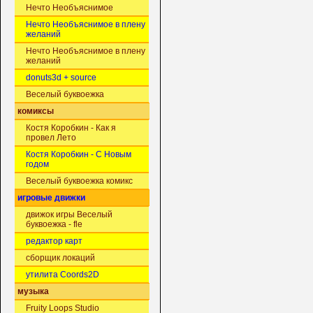
Нечто Необъяснимое
Нечто Необъяснимое в плену
желаний
Нечто Необъяснимое в плену
желаний
donuts3d + source
Веселый буквоежка
комиксы
Костя Коробкин - Как я
провел Лето
Костя Коробкин - С Новым
годом
Веселый буквоежка комикс
игровые движки
движок игры Веселый
буквоежка - fle
редактор карт
сборщик локаций
утилита Coords2D
музыка
Fruity Loops Studio