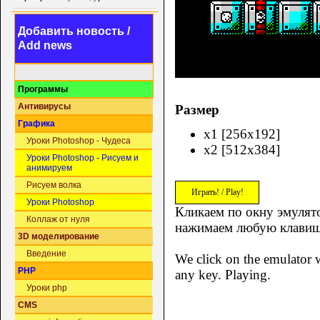
Добавить новость /
Add news
Программы
Антивирусы
Размер
Графика
x1 [256x192]
Уроки Photoshop - Чудеса
x2 [512x384]
Уроки Photoshop - Рисуем и
анимируем
Рисуем волка
Играть! / Play!
Уроки Photoshop
Кликаем по окну эмулято
Коллаж от нуля
нажимаем любую клавиш
3D моделирование
Введение
We click on the emulator w
PHP
any key. Playing.
Уроки php
CMS