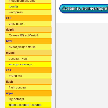
megainformatic cms
joomla
wordpress
c++
игры на c++
delphi
Основы IDirectMusic8
html
выпадающее меню
mysql
основы mysql
экспорт - импорт
css
стили css
flash
flash основы
игры
Ну, погоди!
Дорога в город + source