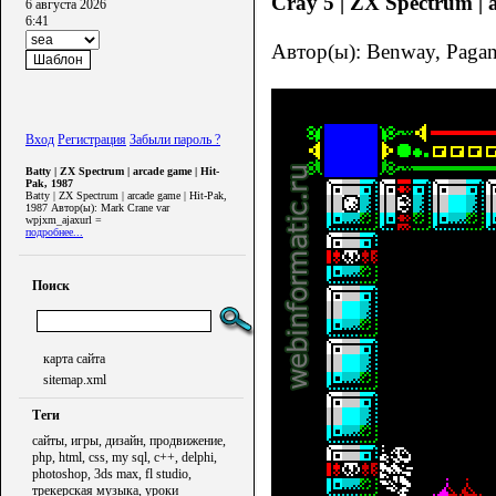
Cray 5 | ZX Spectrum | 
6 августа 2026
6:41
Автор(ы): Benway, Pagan
Вход
Регистрация
Забыли пароль ?
Batty | ZX Spectrum | arcade game | Hit-
Pak, 1987
Batty | ZX Spectrum | arcade game | Hit-Pak,
1987 Автор(ы): Mark Crane var
wpjxm_ajaxurl =
подробнее...
Поиск
карта сайта
sitemap.xml
Теги
сайты, игры, дизайн, продвижение,
php, html, css, my sql, c++, delphi,
photoshop, 3ds max, fl studio,
трекерская музыка, уроки