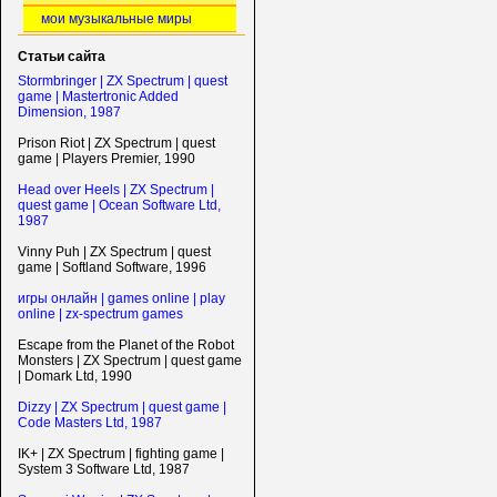
мои музыкальные миры
Статьи сайта
Stormbringer | ZX Spectrum | quest
game | Mastertronic Added
Dimension, 1987
Prison Riot | ZX Spectrum | quest
game | Players Premier, 1990
Head over Heels | ZX Spectrum |
quest game | Ocean Software Ltd,
1987
Vinny Puh | ZX Spectrum | quest
game | Softland Software, 1996
игры онлайн | games online | play
online | zx-spectrum games
Escape from the Planet of the Robot
Monsters | ZX Spectrum | quest game
| Domark Ltd, 1990
Dizzy | ZX Spectrum | quest game |
Code Masters Ltd, 1987
IK+ | ZX Spectrum | fighting game |
System 3 Software Ltd, 1987