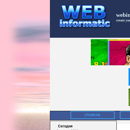
webi
create you
ГЛАВНАЯ
Сегодня