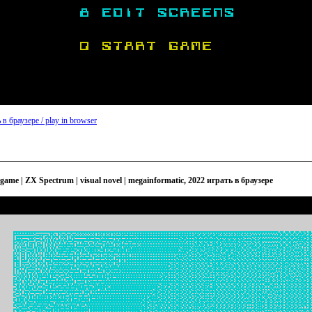
 в браузере / play in browser
x game | ZX Spectrum | visual novel | megainformatic, 2022 играть в браузере