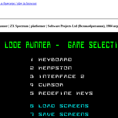
 в браузере / play in browser
runner | ZX Spectrum | platformer | Software Projects Ltd (Великобритания), 1984 иг