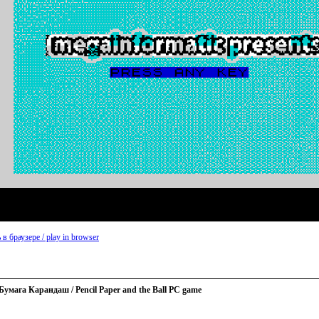
 в браузере / play in browser
умага Карандаш / Pencil Paper and the Ball PC game