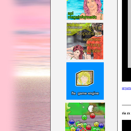
играть
ria z