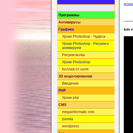
играть
Программы
Антивирусы
lode 
Графика
Уроки Photoshop - Чудеса
Уроки Photoshop - Рисуем и
анимируем
Рисуем волка
Уроки Photoshop
Коллаж от нуля
3D моделирование
Введение
PHP
Уроки php
CMS
megainformatic cms
joomla
wordpress