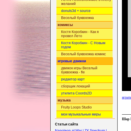
желаний
donuts3d + source
Веселый буквоежка
комиксы
Костя Коробкин - Как я
провел Лето
Костя Коробкин - С Новым
годом
Веселый буквоежка комикс
игровые движки
движок игры Веселый
буквоежка - fle
редактор карт
сборщик локаций
утилита Coords2D
играть
музыка
Fruity Loops Studio
мои музыкальные миры
Шар Б
Статьи сайта
Napoleon at War | ZX Spectrum |