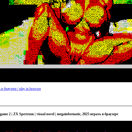
 в браузере / play in browser
x game 2 | ZX Spectrum | visual novel | megainformatic, 2025 играть в браузере