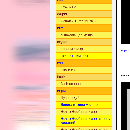
c++
игры на c++
delphi
Основы IDirectMusic8
html
выпадающее меню
mysql
основы mysql
играть
экспорт - импорт
css
стили css
ria z
flash
flash основы
игры
Ну, погоди!
Дорога в город + source
Нечто Необъяснимое
Нечто Необъяснимое в плену
желаний
Нечто Необъяснимое в плену