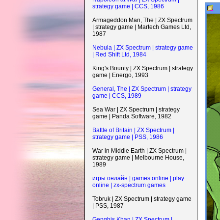
strategy game | CCS, 1986
Armageddon Man, The | ZX Spectrum
| strategy game | Martech Games Ltd,
1987
Nebula | ZX Spectrum | strategy game
| Red Shift Ltd, 1984
King's Bounty | ZX Spectrum | strategy
game | Energo, 1993
General, The | ZX Spectrum | strategy
game | CCS, 1989
Sea War | ZX Spectrum | strategy
game | Panda Software, 1982
Battle of Britain | ZX Spectrum |
strategy game | PSS, 1986
War in Middle Earth | ZX Spectrum |
strategy game | Melbourne House,
1989
игры онлайн | games online | play
online | zx-spectrum games
Tobruk | ZX Spectrum | strategy game
| PSS, 1987
Genghis Khan | ZX Spectrum |