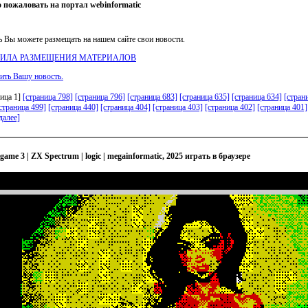
 пожаловать на портал webinformatic
ь Вы можете размещать на нашем сайте свои новости.
ВИЛА РАЗМЕЩЕНИЯ МАТЕРИАЛОВ
ить Вашу новость.
ница 1]
[страница 798]
[страница 796]
[страница 683]
[страница 635]
[страница 634]
[стран
страница 499]
[страница 440]
[страница 404]
[страница 403]
[страница 402]
[страница 401]
далее]
x game 3 | ZX Spectrum | logic | megainformatic, 2025 играть в браузере