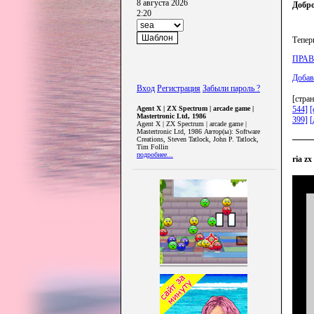
8 августа 2026
Добро
2:20
Тепер
ПРА
Добав
Вход
Регистрация
Забыли пароль ?
[стра
Agent X | ZX Spectrum | arcade game |
544]
[
Mastertronic Ltd, 1986
399]
[
Agent X | ZX Spectrum | arcade game |
Mastertronic Ltd, 1986 Автор(ы): Software
Creations, Steven Tatlock, John P. Tatlock,
Tim Follin
подробнее...
ria z