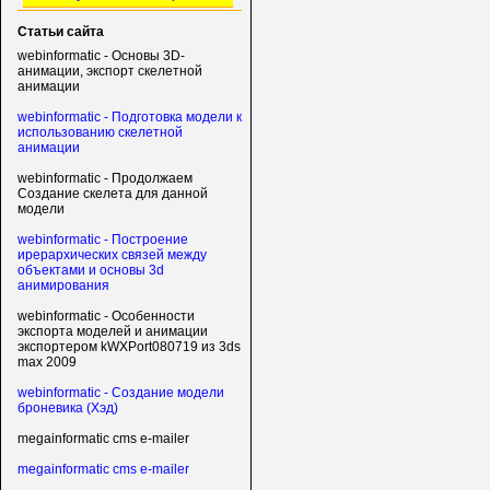
Статьи сайта
webinformatic - Основы 3D-
анимации, экспорт скелетной
анимации
webinformatic - Подготовка модели к
использованию скелетной
анимации
webinformatic - Продолжаем
Создание скелета для данной
модели
webinformatic - Построение
ирерархических связей между
объектами и основы 3d
анимирования
webinformatic - Особенности
экспорта моделей и анимации
экспортером kWXPort080719 из 3ds
max 2009
webinformatic - Создание модели
броневика (Хэд)
megainformatic cms e-mailer
megainformatic cms e-mailer