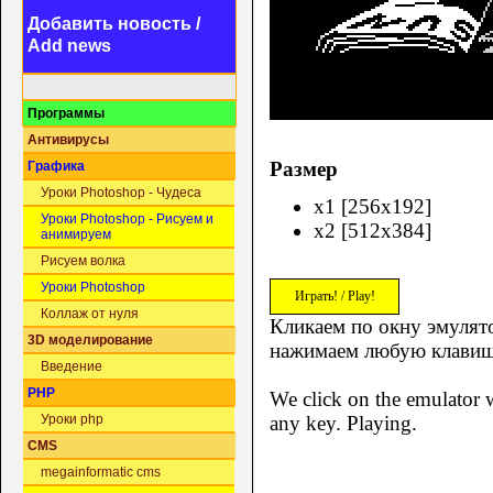
Добавить новость /
Add news
Программы
Антивирусы
Размер
Графика
Уроки Photoshop - Чудеса
x1 [256x192]
Уроки Photoshop - Рисуем и
x2 [512x384]
анимируем
Рисуем волка
Уроки Photoshop
Играть! / Play!
Коллаж от нуля
Кликаем по окну эмулято
3D моделирование
нажимаем любую клавиш
Введение
PHP
We click on the emulator w
any key. Playing.
Уроки php
CMS
megainformatic cms