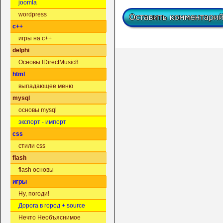
joomla
wordpress
c++
игры на c++
delphi
Основы IDirectMusic8
html
выпадающее меню
mysql
основы mysql
экспорт - импорт
css
стили css
flash
flash основы
игры
Ну, погоди!
Дорога в город + source
Нечто Необъяснимое