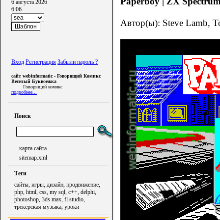
Paperboy | ZX Spectrum 
6 августа 2026
6:06
Автор(ы): Steve Lamb, T
Вход
Регистрация
Забыли пароль ?
сайт webinformatic - Говорящий Комикс
Веселый Буквоежка
Говорящий комикс
подробнее...
Поиск
карта сайта
sitemap.xml
Теги
сайты, игры, дизайн, продвижение,
php, html, css, my sql, c++, delphi,
photoshop, 3ds max, fl studio,
трекерская музыка, уроки