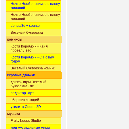
Нечто Необъяснимое в плену
желаний
Нечто Необъяснимое в плену
желаний
donuts3d + source
Веселый буквоежка
комиксы
Костя Коробкин - Как я
провел Лето
Костя Коробкин - С Новым
годом
Веселый буквоежка комикс
игровые движки
движок игры Веселый
буквоежка - fle
редактор карт
сборщик локаций
утилита Coords2D
музыка
Fruity Loops Studio
мои музыкальные миры