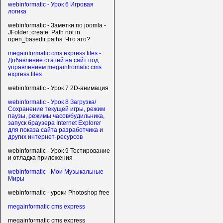
webinformatic - Урок 6 Игровая
логика
webinformatic - Заметки по joomla -
JFolder::create: Path not in
open_basedir paths. Что это?
megainformatic cms express files -
Добавление статей на сайт под
управлением megainfromatic cms
express files
webinformatic - Урок 7 2D-анимация
webinformatic - Урок 8 Загрузка/
Сохранение текущей игры, режим
паузы, режимы часов/будильника,
запуск браузера Internet Explorer
для показа сайта разработчика и
других интернет-ресурсов
webinformatic - Урок 9 Тестирование
и отладка приложения
webinformatic - Мои Музыкальные
Миры
webinformatic - уроки Photoshop free
megainformatic cms express
megainformatic cms express