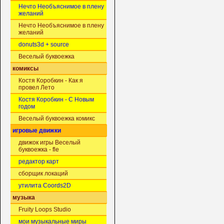
Нечто Необъяснимое в плену
желаний
Нечто Необъяснимое в плену
желаний
donuts3d + source
Веселый буквоежка
комиксы
Костя Коробкин - Как я
провел Лето
Костя Коробкин - С Новым
годом
Веселый буквоежка комикс
игровые движки
движок игры Веселый
буквоежка - fle
редактор карт
сборщик локаций
утилита Coords2D
музыка
Fruity Loops Studio
мои музыкальные миры