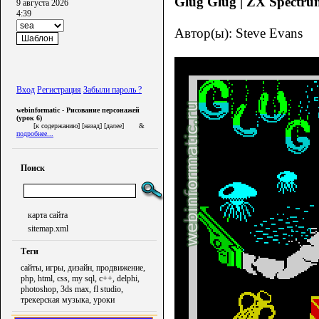
Glug Glug | ZX Spectru
9 августа 2026
4:39
Автор(ы): Steve Evans
Вход
Регистрация
Забыли пароль ?
webinformatic - Рисование персонажей
(урок 6)
[к содержанию] [назад] [далее] &
подробнее...
Поиск
карта сайта
sitemap.xml
Теги
сайты, игры, дизайн, продвижение,
php, html, css, my sql, c++, delphi,
photoshop, 3ds max, fl studio,
трекерская музыка, уроки