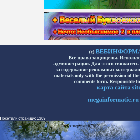
ВЕБИНФОРМАТИ
(с)
Все права защищены. Использо
администрации. Для этого свяжитесь
за содержание рекламных материалов н
materials only with the permission of the
comments form. Responsible for
карта сайта
si
megainformatic.ru
Посетили страницу: 1309
Время загрузки: 0,7619