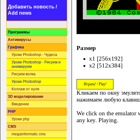
Добавить новость /
Add news
Программы
Антивирусы
Размер
Графика
Уроки Photoshop - Чудеса
x1 [256x192]
Уроки Photoshop - Рисуем и
x2 [512x384]
анимируем
Рисуем волка
Уроки Photoshop
Играть! / Play!
Коллаж от нуля
Кликаем по окну эмулято
3D моделирование
нажимаем любую клавиш
Введение
PHP
We click on the emulator w
any key. Playing.
Уроки php
CMS
megainformatic cms