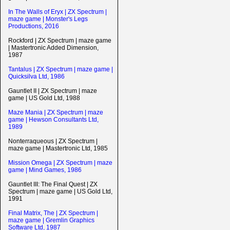
In The Walls of Eryx | ZX Spectrum |
maze game | Monster's Legs
Productions, 2016
Rockford | ZX Spectrum | maze game
| Mastertronic Added Dimension,
1987
Tantalus | ZX Spectrum | maze game |
Quicksilva Ltd, 1986
Gauntlet II | ZX Spectrum | maze
game | US Gold Ltd, 1988
Maze Mania | ZX Spectrum | maze
game | Hewson Consultants Ltd,
1989
Nonterraqueous | ZX Spectrum |
maze game | Mastertronic Ltd, 1985
Mission Omega | ZX Spectrum | maze
game | Mind Games, 1986
Gauntlet III: The Final Quest | ZX
Spectrum | maze game | US Gold Ltd,
1991
Final Matrix, The | ZX Spectrum |
maze game | Gremlin Graphics
Software Ltd, 1987