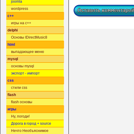
joomla
wordpress
c++
игры на c++
delphi
Основы IDirectMusic8
html
выпадающее меню
mysql
основы mysql
экспорт - импорт
css
стили css
flash
flash основы
игры
Ну, погоди!
Дорога в город + source
Нечто Необъяснимое