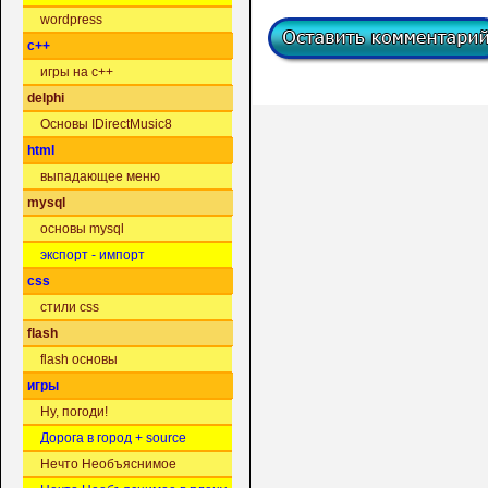
wordpress
c++
игры на c++
delphi
Основы IDirectMusic8
html
выпадающее меню
mysql
основы mysql
экспорт - импорт
css
стили css
flash
flash основы
игры
Ну, погоди!
Дорога в город + source
Нечто Необъяснимое