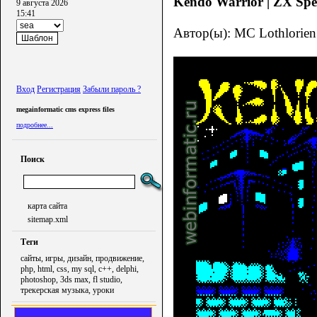
Kendo Warrior | ZX Spec
9 августа 2026
15:41
Автор(ы): MC Lothlorien
Вход
Регистрация
Забыли пароль ?
megainformatic cms express files
подробнее...
Поиск
карта сайта
sitemap.xml
Теги
сайты, игры, дизайн, продвижение,
php, html, css, my sql, c++, delphi,
photoshop, 3ds max, fl studio,
трекерская музыка, уроки