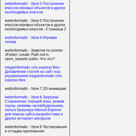
webinformatic - Урок 5 Построение
классов игровых объектов и других
необходимых классов
webinformatic - Урок 5 Построение
классов игровых объектов и других
необходимых классов - Страница 2
webinformatic - Урок 6 Игровая
логика
webinformatic - Заметки по joomla -
JFolder::create: Path not in
open_basedir paths. Что это?
megainformatic cms express files -
Добавление статей на сайт под
управлением megainfromatic cms
express files
webinformatic - Урок 7 2D-анимация
webinformatic - Урок 8 Загрузка/
Сохранение текущей игры, режим
паузы, режимы часов/будильника,
запуск браузера Internet Explorer
для показа сайта разработчика и
других интернет-ресурсов
webinformatic - Урок 9 Тестирование
и отладка приложения