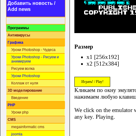
Добавить новость /
Add news
Программы
Антивирусы
Графика
Размер
Уроки Photoshop - Чудеса
x1 [256x192]
Уроки Photoshop - Рисуем и
анимируем
x2 [512x384]
Рисуем волка
Уроки Photoshop
Играть! / Play!
Коллаж от нуля
Кликаем по окну эмулято
3D моделирование
нажимаем любую клавиш
Введение
PHP
We click on the emulator w
Уроки php
any key. Playing.
CMS
megainformatic cms
joomla