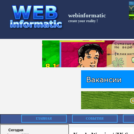
webinformatic
create your reality !
ГЛАВНАЯ
СОБЫТИЯ
Сегодня