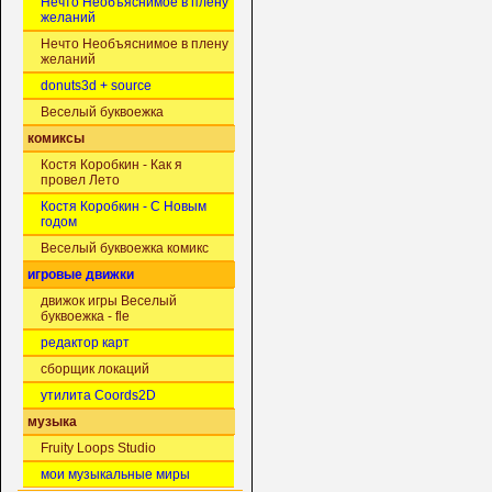
Нечто Необъяснимое в плену
желаний
Нечто Необъяснимое в плену
желаний
donuts3d + source
Веселый буквоежка
комиксы
Костя Коробкин - Как я
провел Лето
Костя Коробкин - С Новым
годом
Веселый буквоежка комикс
игровые движки
движок игры Веселый
буквоежка - fle
редактор карт
сборщик локаций
утилита Coords2D
музыка
Fruity Loops Studio
мои музыкальные миры