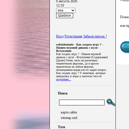
6 августа 2026
12:10
Пожал
или п
Вход
Регистрация
Забыли пароль ?
webinformatic - Как создать игру ? -
Пишем игровой движок с нуля -
Вступление
Как создать игру ? - Пишем игровой
движок с нуля - Вступление [Содержание]
[Далее] Очень часто на различных
тематических форумах, да и просто
практически на любом форуме,
посвященном играм кто-то задает вопрос:
Как создать игру ? У новичков, которые
наигрались в игры и захотели чего-то
подробнее...
Поиск
карта сайта
sitemap.xml
Теги