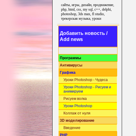
сайты, игры, дизайн, продвижение,
php, html, css, my sql, c++, delphi,
photoshop, 3ds max, fl studio,
трекерская музыка, уроки
Добавить новость /
Add news
Программы
Антивирусы
Графика
Уроки Photoshop - Чудеса
Уроки Photoshop - Рисуем и
анимируем
Рисуем волка
Уроки Photoshop
Коллаж от нуля
3D моделирование
Введение
PHP