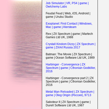
Job Simulator | VR, PS4 | game |
Owlchemy Labs
Feudal Feud | Web, iOS, Android |
game | Urubu Studio
Exoplanet: First Contact | Windows,
Mac | game | Alersteam
Rex | ZX Spectrum | game | Martech
Games Ltd UK, 1988
Crystall Kindom Dizzy | ZX Spectrum |
game | ZXArt Russia 2017
Batman: The Movie | ZX Spectrum |
game | Ocean Software Ltd UK, 1989
Harbinger - Convergence | ZX
Spectrum | game | Cthonian Godkiller,
2016
Harbinger - Convergence part 2 | ZX
Spectrum | game | Cthonian Godkiller,
2016
Metal Man Reloaded | ZX Spectrum |
game | Oleg Origin (Россия), 9713
Saboteur II | ZX Spectrum | game |
Durell Software Ltd UK, 1987