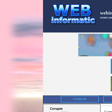
webi
create you
ГЛАВНАЯ
Сегодня
Содер