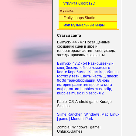
утилита Coords2D
музыка
Fruity Loops Studio
мои музыкальные миры
Статьи сайта
Выпуски 44 - 47 Посвященные
созданию сцен в игре и
генераторам частиц - снег, дождь,
звезды, красивые эффекты
Выпуски 47.2 - 54 Разноцветный
снег, Звезды, обзор комиксов о
Косте Коробкине, Костя Коробкин в
гостях у тёти Светы часть 1, directx
9c 3d трансформации. Основы,
история развития проекта мега
информатик, bubbles music clip,
bubbles music clip версия 2
Paulo iOS, Android game Kurage
Studios
Slime Rancher | Windows, Mac, Linux
| game | Monomi Park
Zombia | Windows | game |
UnluckyGames