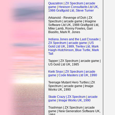
Quazatron | ZX Spectrum | arcade
game | Hewson Consultants Ltd UK,
1986 Graftgold Ltd, Steve Turner
Arkanoid - Revenge of Doh | ZX
Spectrum | arcade game | Imagine
Software Ltd UK, 1988 Graftgold Ltd,
Mike Lamb, Ronny Fowles, Gari
Biasillo, Mark R. Jones
Indiana Jones and the Last Crusade |
ZX Spectrum | arcade game | US
Gold Ltd UK, 1989, Tiertex Ltd, Mark
Haigh-Hutchinson, Blue Turtle, Mark
Tait
Tapper | ZX Spectrum | arcade game |
US Gold Ltd UK, 1985
Kwik Snax | ZX Spectrum | arcade
game | Code Masters Ltd UK, 1990
Teenage Mutant Hero Turtles | ZX
Spectrum | arcade game | Image
Works UK, 1990
Skate Crazy | ZX Spectrum | arcade
game | Image Works UK, 1990
Trashman | ZX Spectrum | arcade
game | New Generation Software UK,
1984