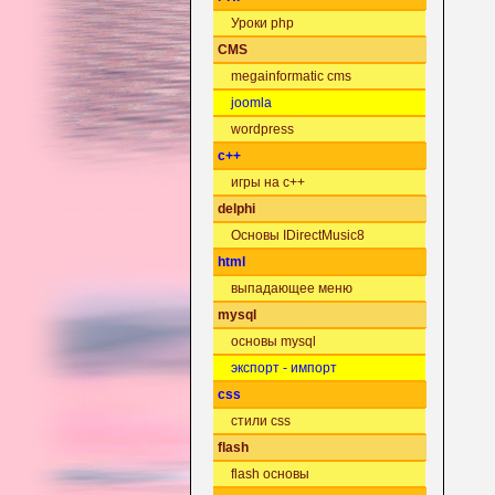
Уроки php
CMS
megainformatic cms
joomla
wordpress
c++
игры на c++
delphi
Основы IDirectMusic8
html
выпадающее меню
mysql
основы mysql
экспорт - импорт
css
стили css
flash
flash основы