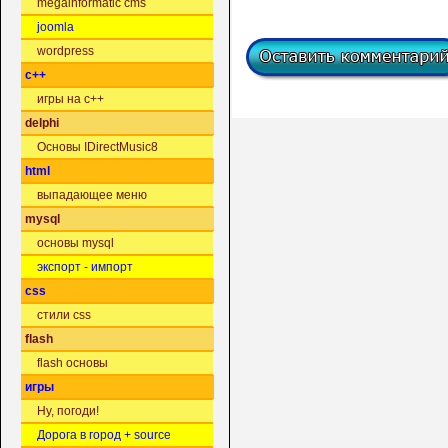
megainformatic cms
joomla
wordpress
c++
игры на c++
delphi
Основы IDirectMusic8
html
выпадающее меню
mysql
основы mysql
экспорт - импорт
css
стили css
flash
flash основы
игры
Ну, погоди!
Дорога в город + source