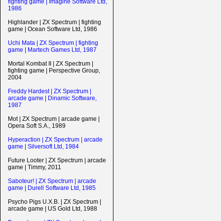
fighting game | Imagine Software Ltd,
1986
Highlander | ZX Spectrum | fighting
game | Ocean Software Ltd, 1986
Uchi Mata | ZX Spectrum | fighting
game | Martech Games Ltd, 1987
Mortal Kombat II | ZX Spectrum |
fighting game | Perspective Group,
2004
Freddy Hardest | ZX Spectrum |
arcade game | Dinamic Software,
1987
Mot | ZX Spectrum | arcade game |
Opera Soft S.A., 1989
Hyperaction | ZX Spectrum | arcade
game | Silversoft Ltd, 1984
Future Looter | ZX Spectrum | arcade
game | Timmy, 2011
Saboteur! | ZX Spectrum | arcade
game | Durell Software Ltd, 1985
Psycho Pigs U.X.B. | ZX Spectrum |
arcade game | US Gold Ltd, 1988