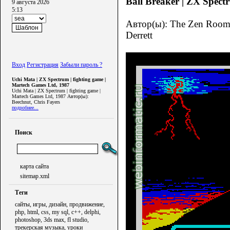
Ball Breaker | ZX Spec
9 августа 2026
5:13
Автор(ы): The Zen Room, 
Derrett
Вход
Регистрация
Забыли пароль ?
Uchi Mata | ZX Spectrum | fighting game |
Martech Games Ltd, 1987
Uchi Mata | ZX Spectrum | fighting game |
Martech Games Ltd, 1987 Автор(ы):
Beechnut, Chris Fayers
подробнее...
Поиск
карта сайта
sitemap.xml
Теги
сайты, игры, дизайн, продвижение,
php, html, css, my sql, c++, delphi,
photoshop, 3ds max, fl studio,
трекерская музыка, уроки