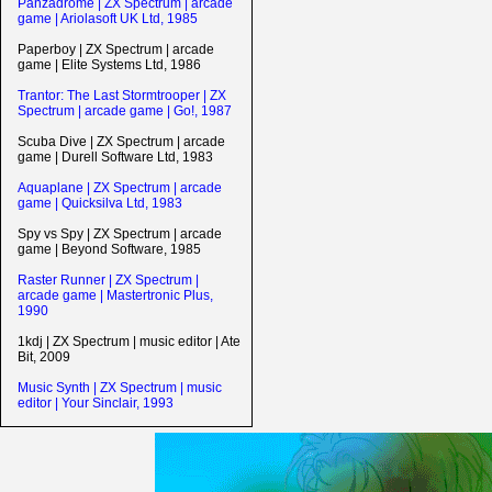
Panzadrome | ZX Spectrum | arcade
game | Ariolasoft UK Ltd, 1985
Paperboy | ZX Spectrum | arcade
game | Elite Systems Ltd, 1986
Trantor: The Last Stormtrooper | ZX
Spectrum | arcade game | Go!, 1987
Scuba Dive | ZX Spectrum | arcade
game | Durell Software Ltd, 1983
Aquaplane | ZX Spectrum | arcade
game | Quicksilva Ltd, 1983
Spy vs Spy | ZX Spectrum | arcade
game | Beyond Software, 1985
Raster Runner | ZX Spectrum |
arcade game | Mastertronic Plus,
1990
1kdj | ZX Spectrum | music editor | Ate
Bit, 2009
Music Synth | ZX Spectrum | music
editor | Your Sinclair, 1993