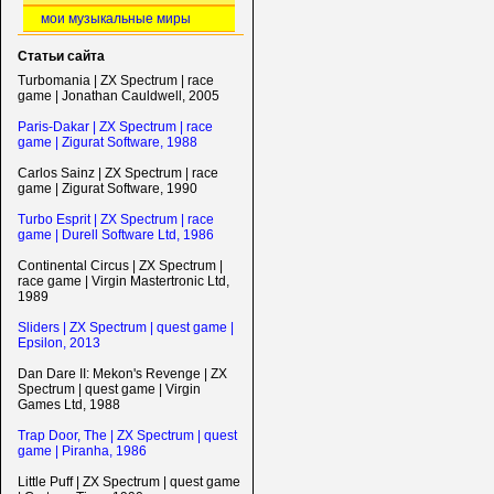
мои музыкальные миры
Статьи сайта
Turbomania | ZX Spectrum | race
game | Jonathan Cauldwell, 2005
Paris-Dakar | ZX Spectrum | race
game | Zigurat Software, 1988
Carlos Sainz | ZX Spectrum | race
game | Zigurat Software, 1990
Turbo Esprit | ZX Spectrum | race
game | Durell Software Ltd, 1986
Continental Circus | ZX Spectrum |
race game | Virgin Mastertronic Ltd,
1989
Sliders | ZX Spectrum | quest game |
Epsilon, 2013
Dan Dare II: Mekon's Revenge | ZX
Spectrum | quest game | Virgin
Games Ltd, 1988
Trap Door, The | ZX Spectrum | quest
game | Piranha, 1986
Little Puff | ZX Spectrum | quest game