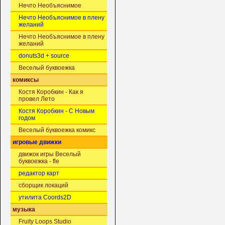
Нечто Необъяснимое
Нечто Необъяснимое в плену
желаний
Нечто Необъяснимое в плену
желаний
donuts3d + source
Веселый буквоежка
комиксы
Костя Коробкин - Как я
провел Лето
Костя Коробкин - С Новым
годом
Веселый буквоежка комикс
игровые движки
движок игры Веселый
буквоежка - fle
редактор карт
сборщик локаций
утилита Coords2D
музыка
Fruity Loops Studio