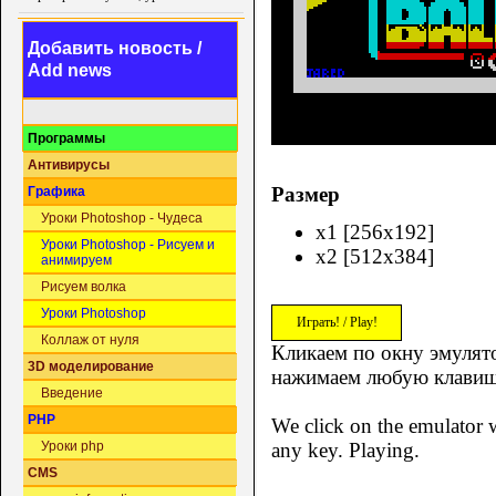
Добавить новость /
Add news
Программы
Антивирусы
Размер
Графика
Уроки Photoshop - Чудеса
x1 [256x192]
Уроки Photoshop - Рисуем и
x2 [512x384]
анимируем
Рисуем волка
Уроки Photoshop
Играть! / Play!
Коллаж от нуля
Кликаем по окну эмулято
3D моделирование
нажимаем любую клавиш
Введение
PHP
We click on the emulator w
any key. Playing.
Уроки php
CMS