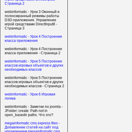
Страница 2
webinformatic - Урок 3 Оконный и
полноэкранный режимы работы
D3D-приложения. Управление
игрой средствами DirectInput8 -
Страница 3
webinformatic - Урок 4 Построение
класса приложения
webinformatic - Урок 4 Построение
класса приложения - Страница 2
webinformatic - Урок 5 Построение
классов игровых объектов и других
необходимых классов
webinformatic - Урок 5 Построение
классов игровых объектов и других
необходимых классов - Страница 2
webinformatic - Урок 6 Игровая
логика
webinformatic - Заметки по joomla -
JFolder::create: Path not in
open_basedir paths. Что это?
megainformatic cms express files -
Добавление статей на сайт под
управлением megainfromatic cms