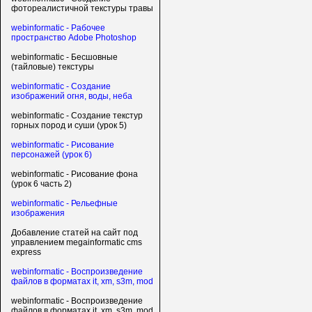
фотореалистичной текстуры травы
webinformatic - Рабочее
пространство Adobe Photoshop
webinformatic - Бесшовные
(тайловые) текстуры
webinformatic - Создание
изображений огня, воды, неба
webinformatic - Создание текстур
горных пород и суши (урок 5)
webinformatic - Рисование
персонажей (урок 6)
webinformatic - Рисование фона
(урок 6 часть 2)
webinformatic - Рельефные
изображения
Добавление статей на сайт под
управлением megainformatic cms
express
webinformatic - Воспроизведение
файлов в форматах it, xm, s3m, mod
webinformatic - Воспроизведение
файлов в форматах it, xm, s3m, mod