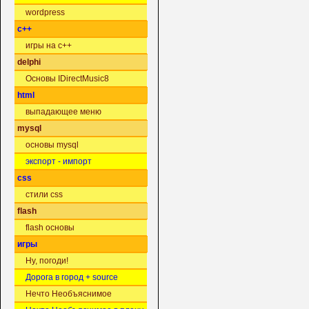
wordpress
c++
игры на c++
delphi
Основы IDirectMusic8
html
выпадающее меню
mysql
основы mysql
экспорт - импорт
css
стили css
flash
flash основы
игры
Ну, погоди!
Дорога в город + source
Нечто Необъяснимое