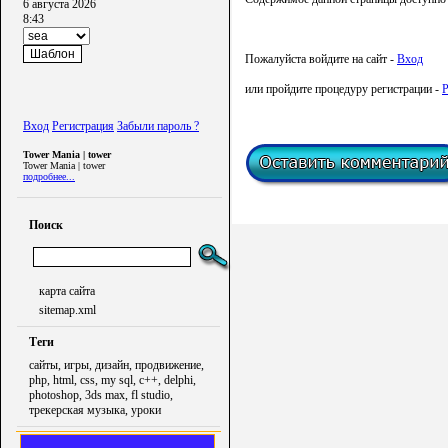
6 августа 2026
8:43
Пожалуйста войдите на сайт -
Вход
или пройдите процедуру регистрации -
Р
Вход
Регистрация
Забыли пароль ?
Tower Mania | tower
Tower Mania | tower
подробнее...
Поиск
карта сайта
sitemap.xml
Теги
сайты, игры, дизайн, продвижение,
php, html, css, my sql, c++, delphi,
photoshop, 3ds max, fl studio,
трекерская музыка, уроки