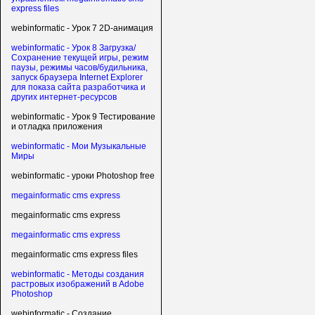
express files
webinformatic - Урок 7 2D-анимация
webinformatic - Урок 8 Загрузка/
Сохранение текущей игры, режим
паузы, режимы часов/будильника,
запуск браузера Internet Explorer
для показа сайта разработчика и
других интернет-ресурсов
webinformatic - Урок 9 Тестирование
и отладка приложения
webinformatic - Мои Музыкальные
Миры
webinformatic - уроки Photoshop free
megainformatic cms express
megainformatic cms express
megainformatic cms express
megainformatic cms express files
webinformatic - Методы создания
растровых изображений в Adobe
Photoshop
webinformatic - Создание