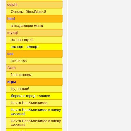
delphi
Основы IDirectMusic8
html
выпадающее меню
mysql
основы mysql
экспорт - импорт
css
стили css
flash
flash основы
игры
Ну, погоди!
Дорога в город + source
Нечто Необъяснимое
Нечто Необъяснимое в плену
желаний
Нечто Необъяснимое в плену
желаний