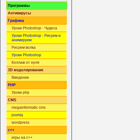
Программы
Антивирусы
Графика
Уроки Photoshop - Чудеса
Уроки Photoshop - Рисуем и
анимируем
Рисуем волка
Уроки Photoshop
Коллаж от нуля
3D моделирование
Введение
PHP
Уроки php
CMS
megainformatic cms
joomla
wordpress
c++
игры на c++