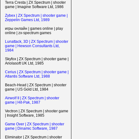
Terra Cresta | ZX Spectrum | shooter
game | Imagine Software Ltd, 1986
Zybex | ZX Spectrum | shooter game |
Zeppelin Games Ltd, 1989
игры онлайн | games online | play
online | zx-spectrum games
Lunattack, 3D | ZX Spectrum | shooter
game | Hewson Consultants Ltd,
1984
Skyfox | ZX Spectrum | shooter game |
Ariolasoft UK Ltd, 1985
Cerius | ZX Spectrum | shooter game |
Atlantis Software Ltd, 1988
Beach-Head | ZX Spectrum | shooter
game | US Gold Ltd, 1984
Airwolf II | ZX Spectrum | shooter
game | Hit-Pak, 1987
Vectron | ZX Spectrum | shooter game
| Insight Software, 1985
Game Over | ZX Spectrum | shooter
game | Dinamic Software, 1987
Eliminator | ZX Spectrum | shooter