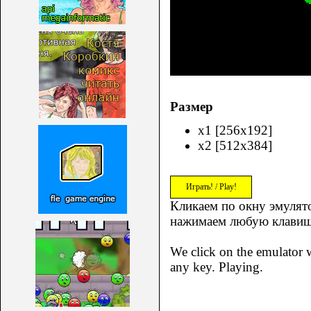
Размер
x1 [256x192]
x2 [512x384]
Играть! / Play!
Кликаем по окну эмулято
нажимаем любую клавиш
We click on the emulator w
any key. Playing.