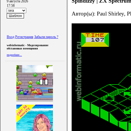
Spindizzy | ZX Spectrum
9 августа 2026
17:58
Автор(ы): Paul Shirley, P
Вход
Регистрация
Забыли пароль ?
webinformatic - Моделирование
обстановки помещения
подробнее...