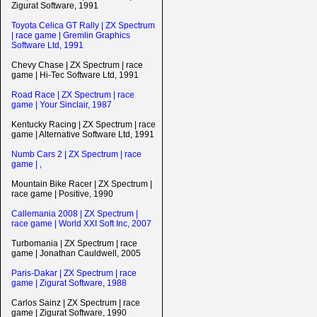
Zigurat Software, 1991
Toyota Celica GT Rally | ZX Spectrum
| race game | Gremlin Graphics
Software Ltd, 1991
Chevy Chase | ZX Spectrum | race
game | Hi-Tec Software Ltd, 1991
Road Race | ZX Spectrum | race
game | Your Sinclair, 1987
Kentucky Racing | ZX Spectrum | race
game | Alternative Software Ltd, 1991
Numb Cars 2 | ZX Spectrum | race
game | ,
Mountain Bike Racer | ZX Spectrum |
race game | Positive, 1990
Callemania 2008 | ZX Spectrum |
race game | World XXI Soft Inc, 2007
Turbomania | ZX Spectrum | race
game | Jonathan Cauldwell, 2005
Paris-Dakar | ZX Spectrum | race
game | Zigurat Software, 1988
Carlos Sainz | ZX Spectrum | race
game | Zigurat Software, 1990