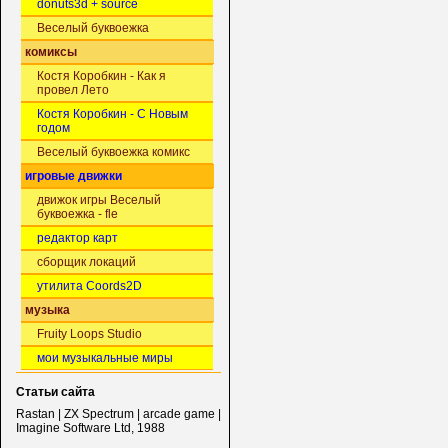
donuts3d + source
Веселый буквоежка
комиксы
Костя Коробкин - Как я
провел Лето
Костя Коробкин - С Новым
годом
Веселый буквоежка комикс
игровые движки
движок игры Веселый
буквоежка - fle
редактор карт
сборщик локаций
утилита Coords2D
музыка
Fruity Loops Studio
мои музыкальные миры
Статьи сайта
Rastan | ZX Spectrum | arcade game |
Imagine Software Ltd, 1988