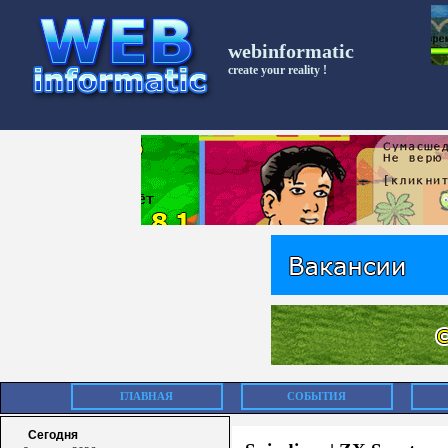
webinformatic
create your reality !
ГЛАВНАЯ
СОБЫТИЯ
Сегодня