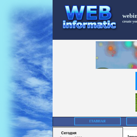
webi
create you
ГЛАВНАЯ
Сегодня
Impos