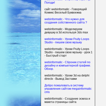
Погоди!
сайт webinformatic - Говорящий
Комикс Веселый Буквоежка
webinformatic - Что нужно для
создания собственного сайта ?
webinformatic - Моделируем
девушку в 3d используя 3ds max
webinformatic - Уроки Fruity Loops
Studio - пишем свою музыку
webinformatic - Уроки Fruity Loops
Studio - пишем свою музыку - урок 1
- Быстрый старт
webinformatic - Сброник статей по
дизайну и компьютерной графике.
Обзор.
webinformatic - Уроки 3d на delphi
directx - Вывод Заставки
Добро пожаловать в систему
управления сайтом megainformatic
cms
webinformatic - Создание эскиза и
макета страницы сайта