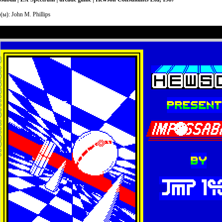
ы): John M. Phillips
al/