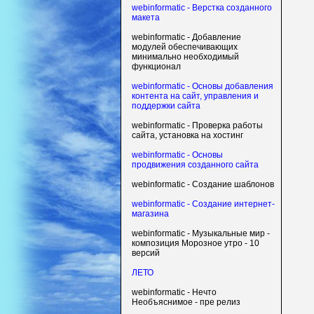
webinformatic - Верстка созданного
макета
webinformatic - Добавление
модулей обеспечивающих
минимально необходимый
функционал
webinformatic - Основы добавления
контента на сайт, управления и
поддержки сайта
webinformatic - Проверка работы
сайта, установка на хостинг
webinformatic - Основы
продвижения созданного сайта
webinformatic - Создание шаблонов
webinformatic - Создание интернет-
магазина
webinformatic - Музыкальные мир -
композиция Морозное утро - 10
версий
ЛЕТО
webinformatic - Нечто
Необъяснимое - пре релиз