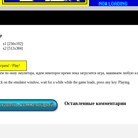
ер
x1 [256x192]
x2 [512x384]
грать! / Play!
ем по окну эмулятора, ждем некоторое время пока загрузится игра, нажимаем любую к
ck on the emulator window, wait for a while while the game loads, press any key. Playing.
Оставленные комментарии