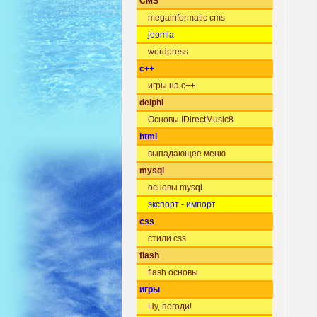
CMS
megainformatic cms
joomla
wordpress
c++
игры на c++
delphi
Основы IDirectMusic8
html
выпадающее меню
mysql
основы mysql
экспорт - импорт
css
стили css
flash
flash основы
игры
Ну, погоди!