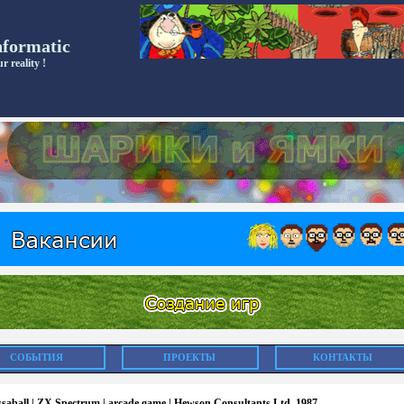
nformatic
r reality !
СОБЫТИЯ
ПРОЕКТЫ
КОНТАКТЫ
saball | ZX Spectrum | arcade game | Hewson Consultants Ltd, 1987