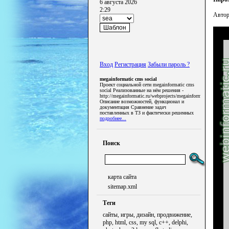
6 августа 2026
2:29
Автор(
Вход
Регистрация
Забыли пароль ?
megainformatic cms social
Проект социальной сети megainformatic cms
social Реализованные на нём решения -
http://megainformatic.ru/webprojects/megainformatic_cms_soci
Описание возможностей, функционал и
документация Сравнение задач
поставленных в ТЗ и фактически решенных
подробнее...
Поиск
карта сайта
sitemap.xml
Теги
сайты, игры, дизайн, продвижение,
php, html, css, my sql, c++, delphi,