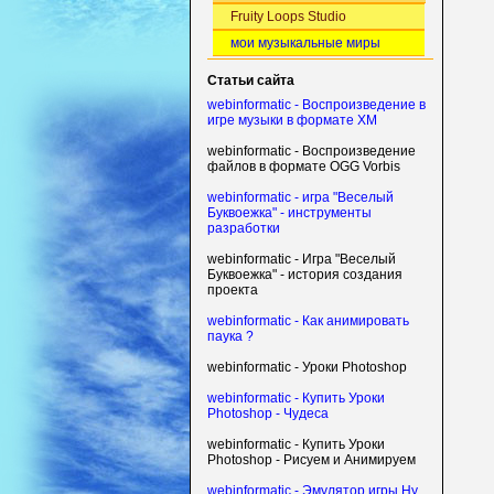
Fruity Loops Studio
мои музыкальные миры
Статьи сайта
webinformatic - Воспроизведение в
игре музыки в формате XM
webinformatic - Воспроизведение
файлов в формате OGG Vorbis
webinformatic - игра "Веселый
Буквоежка" - инструменты
разработки
webinformatic - Игра "Веселый
Буквоежка" - история создания
проекта
webinformatic - Как анимировать
паука ?
webinformatic - Уроки Photoshop
webinformatic - Купить Уроки
Photoshop - Чудеса
webinformatic - Купить Уроки
Photoshop - Рисуем и Анимируем
webinformatic - Эмулятор игры Ну,