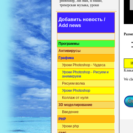
photoshop, 3ds max, fl studio,
трекерская музыка, уроки
Добавить новость /
Add news
Разм
Программы
Антивирусы
Графика
И
Уроки Photoshop - Чудеса
Клика
Уроки Photoshop - Рисуем и
анимируем
We cli
Рисуем волка
Уроки Photoshop
Коллаж от нуля
3D моделирование
Введение
PHP
Уроки php