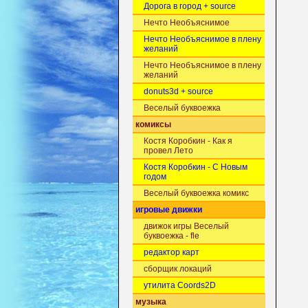
Дорога в город + source
Нечто Необъяснимое
Нечто Необъяснимое в плену
желаний
Нечто Необъяснимое в плену
желаний
donuts3d + source
Веселый буквоежка
комиксы
Костя Коробкин - Как я
провел Лето
Костя Коробкин - С Новым
годом
Веселый буквоежка комикс
игровые движки
движок игры Веселый
буквоежка - fle
редактор карт
сборщик локаций
утилита Coords2D
музыка