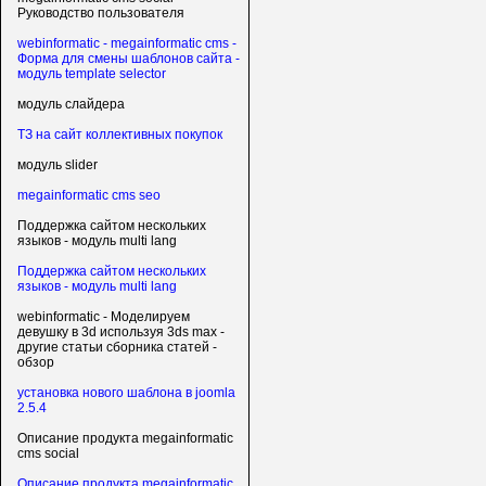
Руководство пользователя
webinformatic - megainformatic cms -
Форма для смены шаблонов сайта -
модуль template selector
модуль слайдера
ТЗ на сайт коллективных покупок
модуль slider
megainformatic cms seo
Поддержка сайтом нескольких
языков - модуль multi lang
Поддержка сайтом нескольких
языков - модуль multi lang
webinformatic - Моделируем
девушку в 3d используя 3ds max -
другие статьи сборника статей -
обзор
установка нового шаблона в joomla
2.5.4
Описание продукта megainformatic
cms social
Описание продукта megainformatic