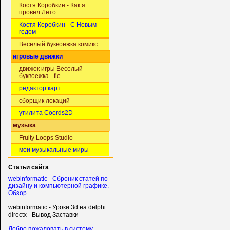
Костя Коробкин - Как я
провел Лето
Костя Коробкин - С Новым
годом
Веселый буквоежка комикс
игровые движки
движок игры Веселый
буквоежка - fle
редактор карт
сборщик локаций
утилита Coords2D
музыка
Fruity Loops Studio
мои музыкальные миры
Статьи сайта
webinformatic - Сброник статей по
дизайну и компьютерной графике.
Обзор.
webinformatic - Уроки 3d на delphi
directx - Вывод Заставки
Добро пожаловать в систему