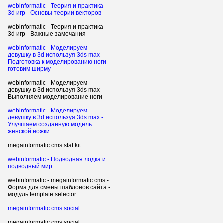
webinformatic - Теория и практика
3d игр - Основы теории векторов
webinformatic - Теория и практика
3d игр - Важные замечания
webinformatic - Моделируем
девушку в 3d используя 3ds max -
Подготовка к моделированию ноги -
готовим ширму
webinformatic - Моделируем
девушку в 3d используя 3ds max -
Выполняем моделирование ноги
webinformatic - Моделируем
девушку в 3d используя 3ds max -
Улучшаем созданную модель
женской ножки
megainformatic cms stat kit
webinformatic - Подводная лодка и
подводный мир
webinformatic - megainformatic cms -
Форма для смены шаблонов сайта -
модуль template selector
megainformatic cms social
megainformatic cms social