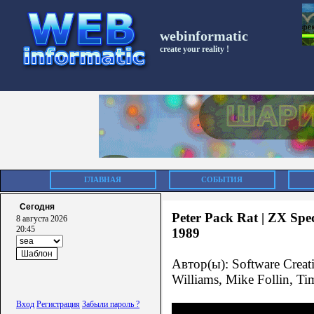
webinformatic
create your reality !
ГЛАВНАЯ
СОБЫТИЯ
Сегодня
Peter Pack Rat | ZX Spec
8 августа 2026
20:45
1989
Автор(ы): Software Creat
Williams, Mike Follin, Ti
Вход
Регистрация
Забыли пароль ?