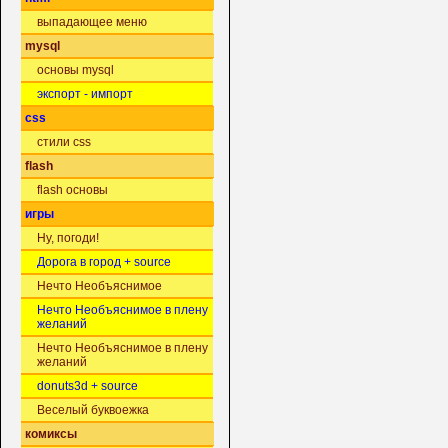
выпадающее меню
mysql
основы mysql
экспорт - импорт
css
стили css
flash
flash основы
игры
Ну, погоди!
Дорога в город + source
Нечто Необъяснимое
Нечто Необъяснимое в плену
желаний
Нечто Необъяснимое в плену
желаний
donuts3d + source
Веселый буквоежка
комиксы