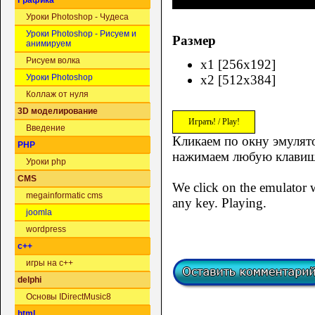
Графика
Уроки Photoshop - Чудеса
Уроки Photoshop - Рисуем и
Размер
анимируем
Рисуем волка
x1 [256x192]
x2 [512x384]
Уроки Photoshop
Коллаж от нуля
3D моделирование
Играть! / Play!
Введение
Кликаем по окну эмулято
PHP
нажимаем любую клавиш
Уроки php
CMS
We click on the emulator w
megainformatic cms
any key. Playing.
joomla
wordpress
c++
игры на c++
delphi
Основы IDirectMusic8
html