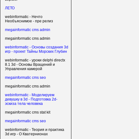
ЛЕТО
webinformatic - Нечто
Необъяснимое - пре релиз
megainformatic cms admin
megainformatic cms admin
webinformatic - Основы создания 3d
игр - проект Тайны Морских Глубин
webinformatic - уроки delphi directx
8.1 3d - Основы Вращений и
Управления камерой
megainformatic cms seo
megainformatic cms admin
webinformatic - Моделируем
девушку в 3d - Подготовка 2d-
эскиза тела человека
megainformatic cms stat kit
megainformatic cms seo
webinformatic - Теория и практика
3d игр - О Кватернионах