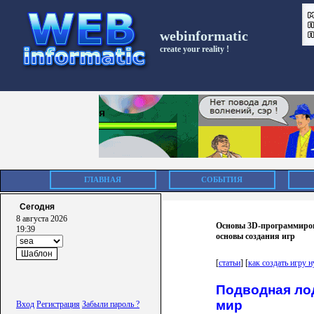
webinformatic
create your reality !
ГЛАВНАЯ
СОБЫТИЯ
Сегодня
8 августа 2026
Основы 3D-программирова
19:39
основы создания игр
[
статьи
] [
как создать игру н
Подводная ло
мир
Вход
Регистрация
Забыли пароль ?