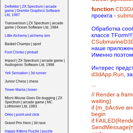
Deflektor | ZX Spectrum | arcade
function
CD3DAp
game | Gremlin Graphics Software
проекта -
subma
Ltd, 1987
Transversion | ZX Spectrum | arcade
game | Ocean Software Ltd, 1984
Обработка соо
классе TForm!!
Little Alchemy | alchemy sim
CSubmarineD3
Basket Champs | sport
наше приложени
Foot Chinko | pinball
Именно поэтом
Impact | ZX Spectrum | arcade game |
Audiogenic Software Ltd, 1988
Интерес предс
Yeti Sensation | 3d runner
d3dApp.Run
, з
Junior Chess | chess
...
Tower Mania | tower
// Render a fram
Micro Mouse Goes De-bugging | ZX
waiting)
Spectrum | arcade game | MC
Lothlorien Ltd, 1983
if (m_bActive a
begin
Orkio | point and click
if FAILED(Rend
Grand Prix Hero | 3d race
SendMessage(m
Happy Kittens Puzzle | puzzle