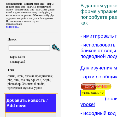
webinformatic - Пишем свою cms - шаг 3
В данном урок
Пишем свою cms - шаг 3 В предыдущей
статье - Пишем свою cms - шаг 2 Вы узнали
форме упражн
какой код положен в основу config.php, и
какие задачи он решает. Обычно config.php
попробуете раз
содержит настройки доступа к базе данных.
Но поскольку в нашем случае
как
megainformatic
подробнее...
- имитировать 
Поиск
- использоват
бликов от воды
подводной лодк
карта сайта
sitemap.xml
Для изучения м
Теги
- архив с общи
сайты, игры, дизайн, продвижение,
php, html, css, my sql, c++, delphi,
photoshop, 3ds max, fl studio,
трекерская музыка, уроки
Скачиваний : 2
(есл
Добавить новость /
уроке
)
Add news
- исходный код