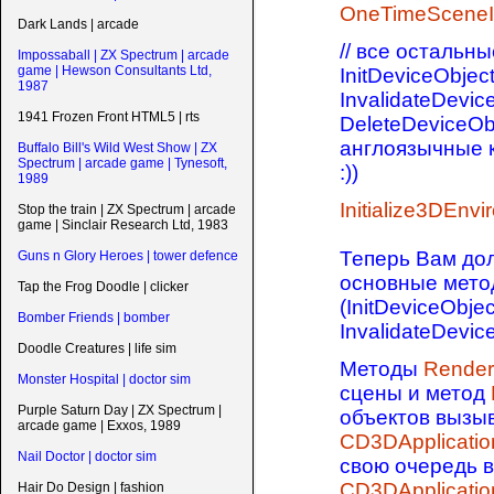
OneTimeSceneIn
Dark Lands | arcade
// все остальн
Impossaball | ZX Spectrum | arcade
game | Hewson Consultants Ltd,
InitDeviceObjec
1987
InvalidateDevic
1941 Frozen Front HTML5 | rts
DeleteDeviceOb
англоязычные 
Buffalo Bill's Wild West Show | ZX
Spectrum | arcade game | Tynesoft,
:))
1989
Initialize3DEnvi
Stop the train | ZX Spectrum | arcade
game | Sinclair Research Ltd, 1983
Теперь Вам до
Guns n Glory Heroes | tower defence
основные мето
Tap the Frog Doodle | clicker
(InitDeviceObje
Bomber Friends | bomber
InvalidateDevic
Doodle Creatures | life sim
Методы
Rende
Monster Hospital | doctor sim
сцены и метод
Purple Saturn Day | ZX Spectrum |
объектов вызы
arcade game | Exxos, 1989
CD3DApplicati
Nail Doctor | doctor sim
свою очередь 
CD3DApplicatio
Hair Do Design | fashion