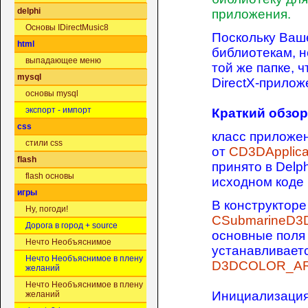
delphi
приложения.
Основы IDirectMusic8
Поскольку Ваш
html
библиотекам, 
выпадающее меню
той же папке, 
mysql
DirectX-прилож
основы mysql
экспорт - импорт
Краткий обзор
css
класс приложе
стили css
от
CD3DApplica
flash
принято в Delp
flash основы
исходном коде 
игры
В конструктор
Ну, погоди!
CSubmarineD3D
Дорога в город + source
основные поля 
Нечто Необъяснимое
устанавливаетс
Нечто Необъяснимое в плену
D3DCOLOR_ARGB
желаний
Нечто Необъяснимое в плену
Инициализация
желаний