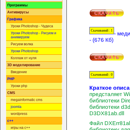
Программы
Антивирусы
Графика
Уроки Photoshop - Чудеса
Скачиваний : 1
- мед
Уроки Photoshop - Рисуем и
анимируем
- (676 Кб)
Рисуем волка
Уроки Photoshop
Коллаж от нуля
3D моделирование
Введение
Скачиваний : 0
PHP
Уроки php
Краткое опис
CMS
предсталяет W
библиотеки Dir
megainformatic cms
библиотеки d3dx
joomla
D3DX81ab.dll
wordpress
c++
Файл DXErr81ab
игры на c++
библиотеку дл