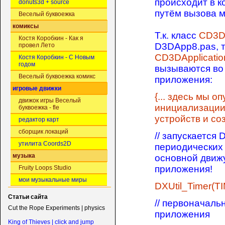
происходит в к
donuts3d + source
путём вызова 
Веселый буквоежка
комиксы
Т.к. класс
CD3DA
Костя Коробкин - Как я
D3DApp8.pas, т
провел Лето
CD3DApplicatio
Костя Коробкин - С Новым
годом
вызываются во
Веселый буквоежка комикс
приложения:
игровые движки
{... здесь мы 
движок игры Веселый
инициализации 
буквоежка - fle
устройств и со
редактор карт
сборщик локаций
// запускается 
утилита Coords2D
периодических
музыка
основной движу
приложения!
Fruity Loops Studio
мои музыкальные миры
DXUtil_Timer(
Статьи сайта
// первоначаль
Cut the Rope Experiments | physics
приложения
King of Thieves | click and jump