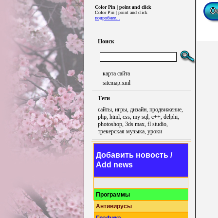
Color Pin | point and click
Color Pin | point and click
подробнее...
Поиск
карта сайта
sitemap.xml
Теги
сайты, игры, дизайн, продвижение,
php, html, css, my sql, c++, delphi,
photoshop, 3ds max, fl studio,
трекерская музыка, уроки
Добавить новость /
Add news
Программы
Антивирусы