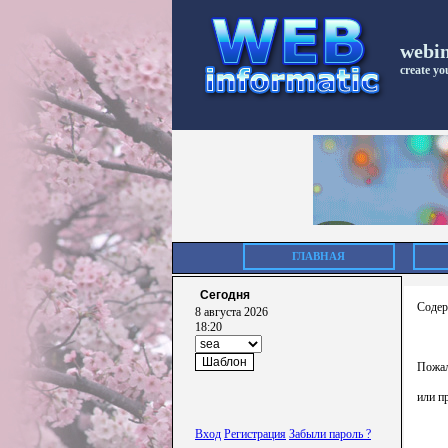
webi
create you
ГЛАВНАЯ
Сегодня
Содер
8 августа 2026
18:20
Пожал
или п
Вход
Регистрация
Забыли пароль ?