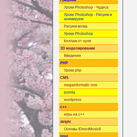
Графика
Уроки Photoshop - Чудеса
Уроки Photoshop - Рисуем и
анимируем
Рисуем волка
Уроки Photoshop
Коллаж от нуля
3D моделирование
Введение
PHP
Уроки php
CMS
megainformatic cms
joomla
wordpress
c++
игры на c++
delphi
Основы IDirectMusic8
html