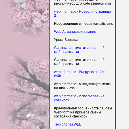
инсталлятор для собственной cms
webinformatic - Новости - страница
2
Нововведения в megainformatic cms
Web Администрирование
Уроки Верстки
Система автоматизированной е-
майл рассылки
Система автоматизированной е-
майл рассылки
webinformatic - Выгрузка файла на
сайт
webinformatic - выпадающее меню
на html и css
webinformatic - Использование
checkbox
Краеугольная особенность работы
Web-form на примере смены
состояния checkbox
Технологии WEB