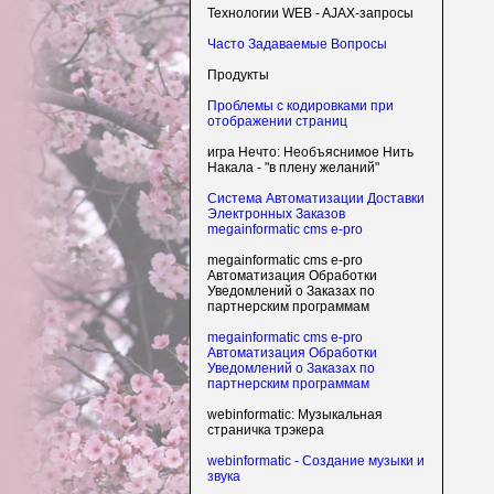
Технологии WEB - AJAX-запросы
Часто Задаваемые Вопросы
Продукты
Проблемы с кодировками при
отображении страниц
игра Нечто: Необъяснимое Нить
Накала - "в плену желаний"
Система Автоматизации Доставки
Электронных Заказов
megainformatic cms e-pro
megainformatic cms e-pro
Автоматизация Обработки
Уведомлений о Заказах по
партнерским программам
megainformatic cms e-pro
Автоматизация Обработки
Уведомлений о Заказах по
партнерским программам
webinformatic: Музыкальная
страничка трэкера
webinformatic - Создание музыки и
звука