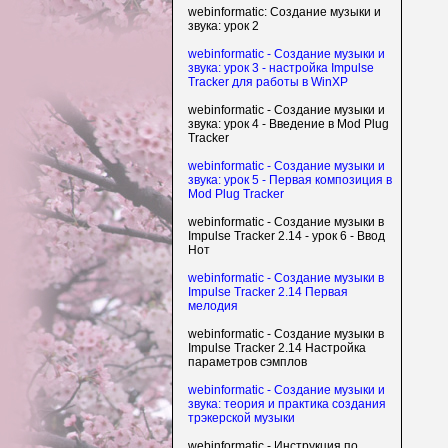
webinformatic: Создание музыки и
звука: урок 2
webinformatic - Создание музыки и
звука: урок 3 - настройка Impulse
Tracker для работы в WinXP
webinformatic - Создание музыки и
звука: урок 4 - Введение в Mod Plug
Tracker
webinformatic - Создание музыки и
звука: урок 5 - Первая композиция в
Mod Plug Tracker
webinformatic - Создание музыки в
Impulse Tracker 2.14 - урок 6 - Ввод
Нот
webinformatic - Создание музыки в
Impulse Tracker 2.14 Первая
мелодия
webinformatic - Создание музыки в
Impulse Tracker 2.14 Настройка
параметров сэмплов
webinformatic - Создание музыки и
звука: теория и практика создания
трэкерской музыки
webinformatic - Инструкция по