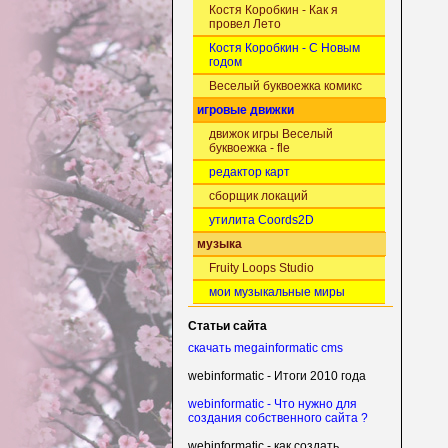
Костя Коробкин - Как я
провел Лето
Костя Коробкин - С Новым
годом
Веселый буквоежка комикс
игровые движки
движок игры Веселый
буквоежка - fle
редактор карт
сборщик локаций
утилита Coords2D
музыка
Fruity Loops Studio
мои музыкальные миры
Статьи сайта
скачать megainformatic cms
webinformatic - Итоги 2010 года
webinformatic - Что нужно для
создания собственного сайта ?
webinformatic - как создать