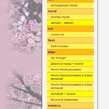
выпадающее меню
mysql
основы mysql
экспорт - импорт
css
стили css
flash
flash основы
игры
Ну, погоди!
Дорога в город + source
Нечто Необъяснимое
Нечто Необъяснимое в плену
желаний
Нечто Необъяснимое в плену
желаний
donuts3d + source
Веселый буквоежка
комиксы