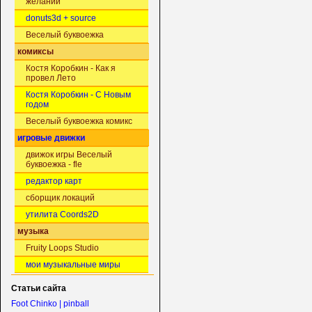
желаний
donuts3d + source
Веселый буквоежка
комиксы
Костя Коробкин - Как я
провел Лето
Костя Коробкин - С Новым
годом
Веселый буквоежка комикс
игровые движки
движок игры Веселый
буквоежка - fle
редактор карт
сборщик локаций
утилита Coords2D
музыка
Fruity Loops Studio
мои музыкальные миры
Статьи сайта
Foot Chinko | pinball