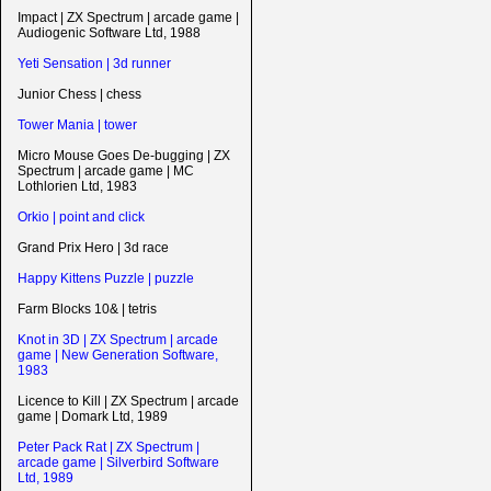
Impact | ZX Spectrum | arcade game |
Audiogenic Software Ltd, 1988
Yeti Sensation | 3d runner
Junior Chess | chess
Tower Mania | tower
Micro Mouse Goes De-bugging | ZX
Spectrum | arcade game | MC
Lothlorien Ltd, 1983
Orkio | point and click
Grand Prix Hero | 3d race
Happy Kittens Puzzle | puzzle
Farm Blocks 10& | tetris
Knot in 3D | ZX Spectrum | arcade
game | New Generation Software,
1983
Licence to Kill | ZX Spectrum | arcade
game | Domark Ltd, 1989
Peter Pack Rat | ZX Spectrum |
arcade game | Silverbird Software
Ltd, 1989