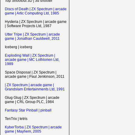
Top Shootout 3D | 3d shooter
Discs of Death | ZX Spectrum | arcade
game | Artic Computing Ltd, 1985
Hysteria | ZX Spectrum | arcade game
| Software Projects Ltd, 1987
Utter Tripe | ZX Spectrum | arcade
game | Jonathan Cauldwell, 2011
Iceberg | iceberg
Exploding Wall | ZX Spectrum |
arcade game | MC Lothlorien Ltd,
1989
Space Disposal | ZX Spectrum |
arcade game | Paul Jenkinson, 2011
| ZX Spectrum | arcade game |
Grandslam Entertainments Ltd, 1991
Glug Glug | ZX Spectrum | arcade
game | CRL Group PLC, 1984
Fantasy Star Pinball | pinball
TenTrix | tetris
KyberTorba | ZX Spectrum | arcade
game | Mayhem, 2005