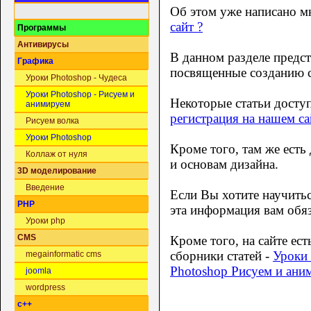
Об этом уже написано мн
сайт ?
Программы
Антивирусы
В данном разделе предст
Графика
посвященные созданию с
Уроки Photoshop - Чудеса
Уроки Photoshop - Рисуем и
Некоторые статьи досту
анимируем
регистрация на нашем са
Рисуем волка
Уроки Photoshop
Кроме того, там же есть д
Коллаж от нуля
и основам дизайна.
3D моделирование
Введение
Если Вы хотите научитьс
PHP
эта информация вам обяз
Уроки php
CMS
Кроме того, на сайте е
сборники статей -
Уроки
megainformatic cms
Photoshop Рисуем и ани
joomla
wordpress
c++