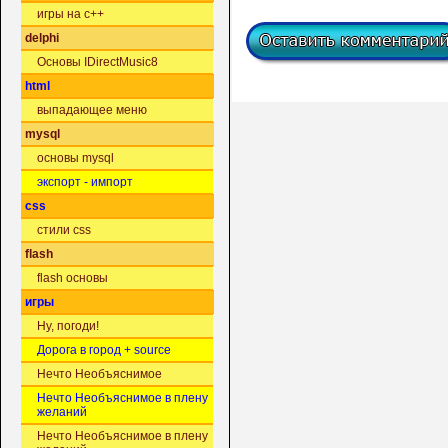
игры на c++
delphi
Основы IDirectMusic8
html
выпадающее меню
mysql
основы mysql
экспорт - импорт
css
стили css
flash
flash основы
игры
Ну, погоди!
Дорога в город + source
Нечто Необъяснимое
Нечто Необъяснимое в плену
желаний
Нечто Необъяснимое в плену