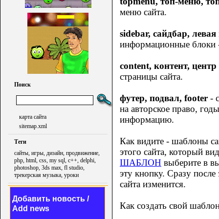
topmenu, топ-меню, то
меню сайта.
sidebar, сайдбар, лева
информационные блоки - д
content, контент, центр
страницы сайта.
Поиск
футер, подвал, footer
- 
на авторское право, го
карта сайта
информацию.
sitemap.xml
Как видите - шаблоны са
Теги
этого сайта, который вид
сайты, игры, дизайн, продвижение,
php, html, css, my sql, c++, delphi,
ШАБЛОН
выберите в в
photoshop, 3ds max, fl studio,
эту кнопку. Сразу после
трекерская музыка, уроки
сайта изменится.
Добавить новость /
Как создать свой шаблон
Add news