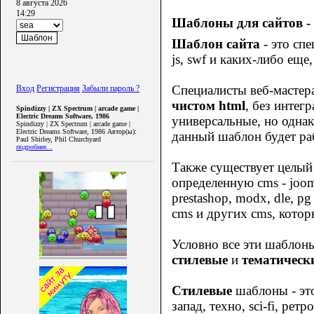
8 августа 2026
14:29
Шаблоны для сайтов - 
Шаблон сайта
- это спе
js, swf и каких-либо ещ
Специалисты веб-мастер
Вход
Регистрация
Забыли пароль ?
чистом html
, без интег
Spindizzy | ZX Spectrum | arcade game |
Electric Dreams Software, 1986
универсальные, но одна
Spindizzy | ZX Spectrum | arcade game |
Electric Dreams Software, 1986 Автор(ы):
данный шаблон будет раб
Paul Shirley, Phil Churchyard
подробнее...
Также существует целый
определенную cms - joomla
prestashop, modx, dle, pg 
cms и других cms, котор
Условно все эти шаблон
стилевые
и
тематическ
Стилевые
шаблоны - это
запад, техно, sci-fi, рет