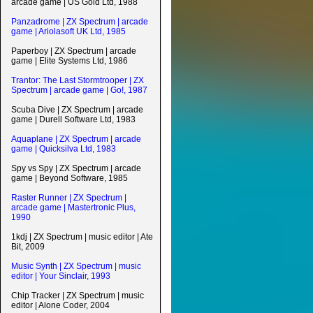
arcade game | US Gold Ltd, 1988
Panzadrome | ZX Spectrum | arcade
game | Ariolasoft UK Ltd, 1985
Paperboy | ZX Spectrum | arcade
game | Elite Systems Ltd, 1986
Trantor: The Last Stormtrooper | ZX
Spectrum | arcade game | Go!, 1987
Scuba Dive | ZX Spectrum | arcade
game | Durell Software Ltd, 1983
Aquaplane | ZX Spectrum | arcade
game | Quicksilva Ltd, 1983
Spy vs Spy | ZX Spectrum | arcade
game | Beyond Software, 1985
Raster Runner | ZX Spectrum |
arcade game | Mastertronic Plus,
1990
1kdj | ZX Spectrum | music editor | Ate
Bit, 2009
Music Synth | ZX Spectrum | music
editor | Your Sinclair, 1993
Chip Tracker | ZX Spectrum | music
editor | Alone Coder, 2004