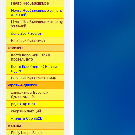
Нечто Необъяснимое
Нечто Необъяснимое в плену
желаний
Нечто Необъяснимое в плену
желаний
donuts3d + source
Веселый буквоежка
комиксы
Костя Коробкин - Как я
провел Лето
Костя Коробкин - С Новым
годом
Веселый буквоежка комикс
игровые движки
движок игры Веселый
буквоежка - fle
редактор карт
сборщик локаций
утилита Coords2D
музыка
Fruity Loops Studio