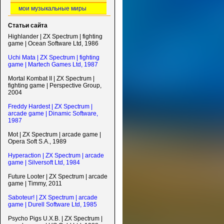
мои музыкальные миры
Статьи сайта
Highlander | ZX Spectrum | fighting
game | Ocean Software Ltd, 1986
Uchi Mata | ZX Spectrum | fighting
game | Martech Games Ltd, 1987
Mortal Kombat II | ZX Spectrum |
fighting game | Perspective Group,
2004
Freddy Hardest | ZX Spectrum |
arcade game | Dinamic Software,
1987
Mot | ZX Spectrum | arcade game |
Opera Soft S.A., 1989
Hyperaction | ZX Spectrum | arcade
game | Silversoft Ltd, 1984
Future Looter | ZX Spectrum | arcade
game | Timmy, 2011
Saboteur! | ZX Spectrum | arcade
game | Durell Software Ltd, 1985
Psycho Pigs U.X.B. | ZX Spectrum |