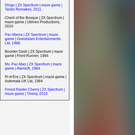
Dingo | ZX Spectrum | maze game |
Tardis Remakes, 2011
Cheril of the Bosque | ZX Spectrum |
maze game | Ubhres Productions,
2010
Pac-Mania | ZX Spectrum | maze
game | Grandslam Entertainments
Ltd, 1988
Boulder Dash | ZX Spectrum | maze
game | Front Runner, 1984
Ms. Pac-Man | ZX Spectrum | maze
game | Atarisoft, 1984
Pi-In'Ere | ZX Spectrum | maze game |
Automata UK Ltd, 1984
Forest Raider Cherry | ZX Spectrum |
maze game | Timmy, 2010