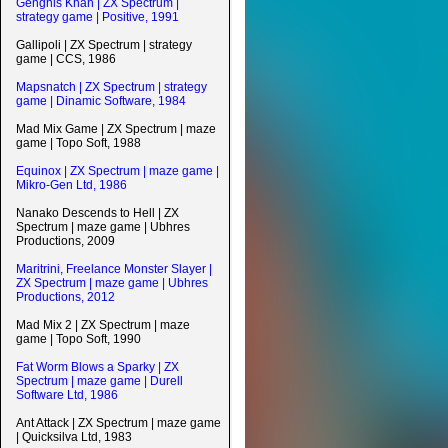
Genghis Khan | ZX Spectrum |
strategy game | Positive, 1991
Gallipoli | ZX Spectrum | strategy
game | CCS, 1986
Mapsnatch | ZX Spectrum | strategy
game | Dinamic Software, 1984
Mad Mix Game | ZX Spectrum | maze
game | Topo Soft, 1988
Equinox | ZX Spectrum | maze game |
Mikro-Gen Ltd, 1986
Nanako Descends to Hell | ZX
Spectrum | maze game | Ubhres
Productions, 2009
Maritrini, Freelance Monster Slayer |
ZX Spectrum | maze game | Ubhres
Productions, 2012
Mad Mix 2 | ZX Spectrum | maze
game | Topo Soft, 1990
Fat Worm Blows a Sparky | ZX
Spectrum | maze game | Durell
Software Ltd, 1986
Ant Attack | ZX Spectrum | maze game
| Quicksilva Ltd, 1983