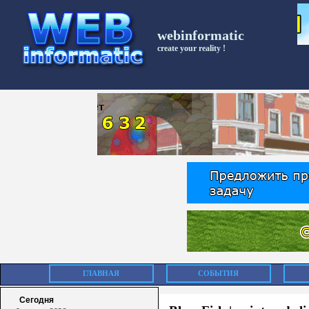
webinformatic
create your reality !
ГЛАВНАЯ
СОБЫТИЯ
Сегодня