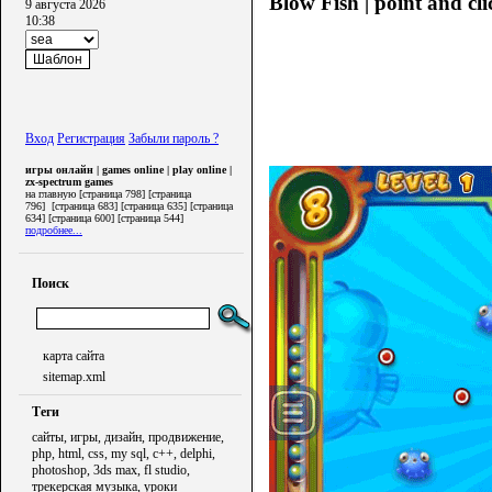
Blow Fish | point and cli
9 августа 2026
10:38
Вход
Регистрация
Забыли пароль ?
игры онлайн | games online | play online |
zx-spectrum games
на главную [страница 798] [страница
796] [страница 683] [страница 635] [страница
634] [страница 600] [страница 544]
подробнее...
Поиск
карта сайта
sitemap.xml
Теги
сайты, игры, дизайн, продвижение,
php, html, css, my sql, c++, delphi,
photoshop, 3ds max, fl studio,
трекерская музыка, уроки