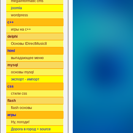
megainformatic cms
joomla
wordpress
c++
игры на c++
delphi
Основы IDirectMusic8
html
выпадающее меню
mysql
основы mysql
экспорт - импорт
css
стили css
flash
flash основы
игры
Ну, погоди!
Дорога в город + source