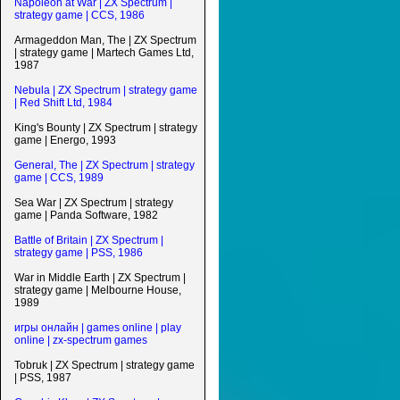
Napoleon at War | ZX Spectrum |
strategy game | CCS, 1986
Armageddon Man, The | ZX Spectrum
| strategy game | Martech Games Ltd,
1987
Nebula | ZX Spectrum | strategy game
| Red Shift Ltd, 1984
King's Bounty | ZX Spectrum | strategy
game | Energo, 1993
General, The | ZX Spectrum | strategy
game | CCS, 1989
Sea War | ZX Spectrum | strategy
game | Panda Software, 1982
Battle of Britain | ZX Spectrum |
strategy game | PSS, 1986
War in Middle Earth | ZX Spectrum |
strategy game | Melbourne House,
1989
игры онлайн | games online | play
online | zx-spectrum games
Tobruk | ZX Spectrum | strategy game
| PSS, 1987