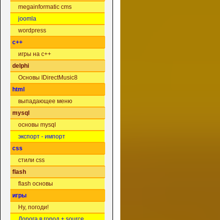
megainformatic cms
joomla
wordpress
c++
игры на c++
delphi
Основы IDirectMusic8
html
выпадающее меню
mysql
основы mysql
экспорт - импорт
css
стили css
flash
flash основы
игры
Ну, погоди!
Дорога в город + source