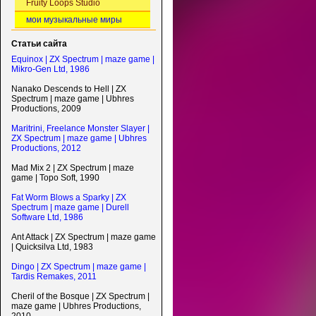
Fruity Loops Studio
мои музыкальные миры
Статьи сайта
Equinox | ZX Spectrum | maze game |
Mikro-Gen Ltd, 1986
Nanako Descends to Hell | ZX
Spectrum | maze game | Ubhres
Productions, 2009
Maritrini, Freelance Monster Slayer |
ZX Spectrum | maze game | Ubhres
Productions, 2012
Mad Mix 2 | ZX Spectrum | maze
game | Topo Soft, 1990
Fat Worm Blows a Sparky | ZX
Spectrum | maze game | Durell
Software Ltd, 1986
Ant Attack | ZX Spectrum | maze game
| Quicksilva Ltd, 1983
Dingo | ZX Spectrum | maze game |
Tardis Remakes, 2011
Cheril of the Bosque | ZX Spectrum |
maze game | Ubhres Productions,