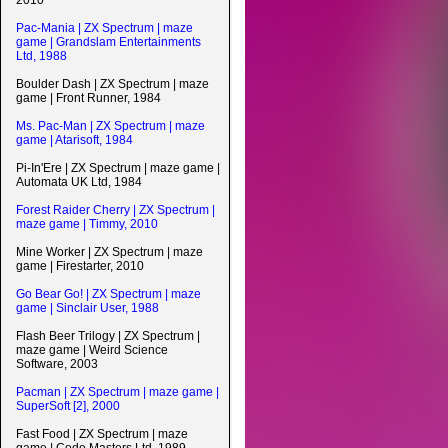
2010
Pac-Mania | ZX Spectrum | maze
game | Grandslam Entertainments
Ltd, 1988
Boulder Dash | ZX Spectrum | maze
game | Front Runner, 1984
Ms. Pac-Man | ZX Spectrum | maze
game | Atarisoft, 1984
Pi-In'Ere | ZX Spectrum | maze game |
Automata UK Ltd, 1984
Forest Raider Cherry | ZX Spectrum |
maze game | Timmy, 2010
Mine Worker | ZX Spectrum | maze
game | Firestarter, 2010
Go Bear Go! | ZX Spectrum | maze
game | Sinclair User, 1988
Flash Beer Trilogy | ZX Spectrum |
maze game | Weird Science
Software, 2003
Pacman | ZX Spectrum | maze game |
SuperSoft [2], 2000
Fast Food | ZX Spectrum | maze