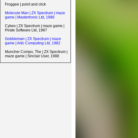
Froggee | point and click
Molecule Man | ZX Spectrum | maze
game | Mastertronic Ltd, 1986
Cybex | ZX Spectrum | maze game |
Pirate Software Ltd, 1987
Gobbleman | ZX Spectrum | maze
game | Artic Computing Ltd, 1982
Muncher Compo, The | ZX Spectrum |
maze game | Sinclair User, 1988