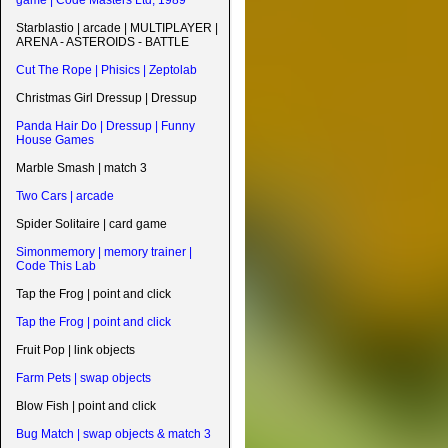
game | Code Masters Ltd, 1989
Starblastio | arcade | MULTIPLAYER |
ARENA - ASTEROIDS - BATTLE
Cut The Rope | Phisics | Zeptolab
Christmas Girl Dressup | Dressup
Panda Hair Do | Dressup | Funny
House Games
Marble Smash | match 3
Two Cars | arcade
Spider Solitaire | card game
Simonmemory | memory trainer |
Code This Lab
Tap the Frog | point and click
Tap the Frog | point and click
Fruit Pop | link objects
Farm Pets | swap objects
Blow Fish | point and click
Bug Match | swap objects & match 3