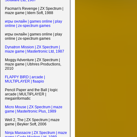
Software Ltd, 1987
Pacman's Revenge | ZX Spectrum |
maze game | Idem Soft, 1988
игры онлайн | games online | play
online | zx-spectrum games
игры онлайн | games online | play
online | zx-spectrum games
Dynatron Mission | ZX Spectrum |
maze game | Mastertronic Ltd, 1987
Moggy Adventure | ZX Spectrum |
maze game | Ubhres Productions,
2010
FLAPPY BIRD | arcade |
MULTIPLAYER | flaapio
Pencil Paper and the Ball | logic
arcade | MULTIPLAYER |
megainformatic
Micro Mouse | ZX Spectrum | maze
game | Mastertronic Plus, 1989
Well 2, The | ZX Spectrum | maze
game | Beyker Soft, 2006
Ninja Massacre | ZX Spectrum | maze