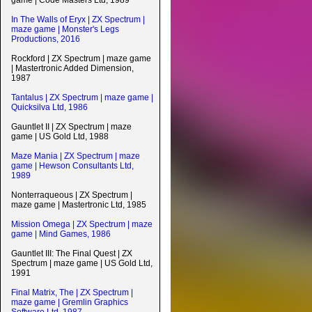
game | Code Masters Ltd, 1989
In The Walls of Eryx | ZX Spectrum |
maze game | Monster's Legs
Productions, 2016
Rockford | ZX Spectrum | maze game
| Mastertronic Added Dimension,
1987
Tantalus | ZX Spectrum | maze game |
Quicksilva Ltd, 1986
Gauntlet II | ZX Spectrum | maze
game | US Gold Ltd, 1988
Maze Mania | ZX Spectrum | maze
game | Hewson Consultants Ltd,
1989
Nonterraqueous | ZX Spectrum |
maze game | Mastertronic Ltd, 1985
Mission Omega | ZX Spectrum | maze
game | Mind Games, 1986
Gauntlet III: The Final Quest | ZX
Spectrum | maze game | US Gold Ltd,
1991
Final Matrix, The | ZX Spectrum |
maze game | Gremlin Graphics