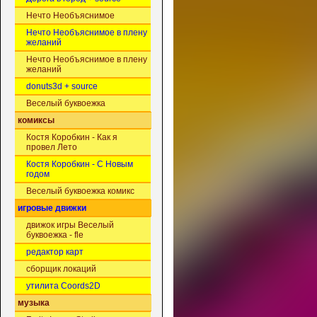
Нечто Необъяснимое
Нечто Необъяснимое в плену
желаний
Нечто Необъяснимое в плену
желаний
donuts3d + source
Веселый буквоежка
комиксы
Костя Коробкин - Как я
провел Лето
Костя Коробкин - С Новым
годом
Веселый буквоежка комикс
игровые движки
движок игры Веселый
буквоежка - fle
редактор карт
сборщик локаций
утилита Coords2D
музыка