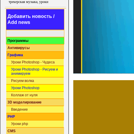
трекерская музыка, уроки
Добавить новость /
Add news
Программы
Антивирусы
Графика
Уроки Photoshop - Чудеса
Уроки Photoshop - Рисуем и
анимируем
Рисуем волка
Уроки Photoshop
Коллаж от нуля
3D моделирование
Введение
PHP
Уроки php
CMS