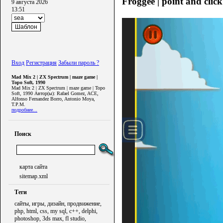
Froggee | point and click
9 августа 2026
13:51
Вход
Регистрация
Забыли пароль ?
Mad Mix 2 | ZX Spectrum | maze game |
Topo Soft, 1990
Mad Mix 2 | ZX Spectrum | maze game | Topo
Soft, 1990 Автор(ы): Rafael Gomez, ACE,
Alfonso Fernandez Borro, Antonio Moya,
T.P.M.
подробнее...
Поиск
карта сайта
sitemap.xml
Теги
сайты, игры, дизайн, продвижение,
php, html, css, my sql, c++, delphi,
photoshop, 3ds max, fl studio,