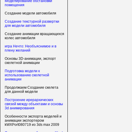
Моделирование обстановки
помещения
Создание модели автомобиля
Создание текстурной развертки
для модели автомобиля
Создание анимации вращающихся
колес автомобиля
игра Нечто: Необъяснимое и в
плену желаний
Основы 3D-анимации, экспорт
скелетной анимации
Подготовка модели к
использованию скелетной
анимации
Продолжаем Создание скелета
для данной модели
Построение ирерархических
связей между объектами и основы
3d анимирования
Особенности экспорта моделей и
анимации экспортером
kWXPort080719 из 3ds max 2009