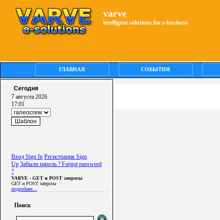
varve
intelligent solutions for e-business
ГЛАВНАЯ
СОБЫТИЯ
Сегодня
7 августа 2026
17:01
Вход Sign In
Регистрация Sign
Up
Забыли пароль ? Forgot password
?
VARVE - GET и POST запросы
GET и POST запросы
подробнее...
Поиск