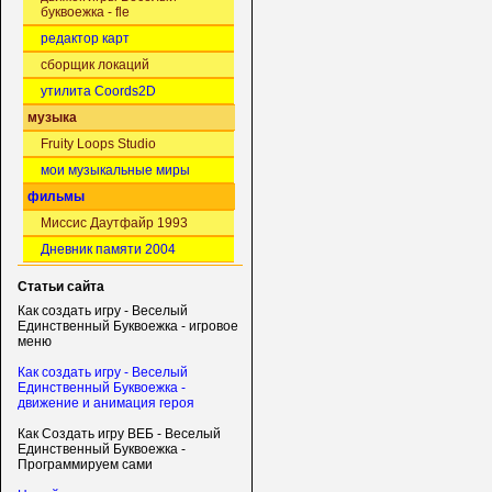
буквоежка - fle
редактор карт
сборщик локаций
утилита Coords2D
музыка
Fruity Loops Studio
мои музыкальные миры
фильмы
Миссис Даутфайр 1993
Дневник памяти 2004
Статьи сайта
Как создать игру - Веселый
Единственный Буквоежка - игровое
меню
Как создать игру - Веселый
Единственный Буквоежка -
движение и анимация героя
Как Создать игру ВЕБ - Веселый
Единственный Буквоежка -
Программируем сами