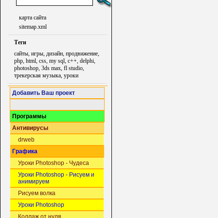
карта сайта
sitemap.xml
Теги
сайты, игры, дизайн, продвижение,
php, html, css, my sql, c++, delphi,
photoshop, 3ds max, fl studio,
трекерская музыка, уроки
Добавить Ваш проект
Программы
Антивирусы
drweb
Графика
Уроки Photoshop - Чудеса
Уроки Photoshop - Рисуем и
анимируем
Рисуем волка
Уроки Photoshop
Коллаж от нуля