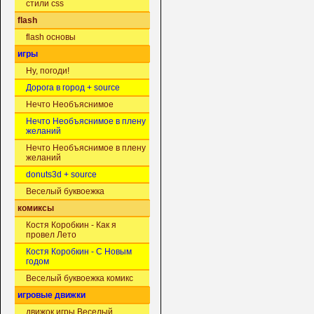
стили css
flash
flash основы
игры
Ну, погоди!
Дорога в город + source
Нечто Необъяснимое
Нечто Необъяснимое в плену
желаний
Нечто Необъяснимое в плену
желаний
donuts3d + source
Веселый буквоежка
комиксы
Костя Коробкин - Как я
провел Лето
Костя Коробкин - С Новым
годом
Веселый буквоежка комикс
игровые движки
движок игры Веселый