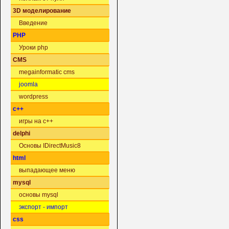
3D моделирование
Введение
PHP
Уроки php
CMS
megainformatic cms
joomla
wordpress
c++
игры на c++
delphi
Основы IDirectMusic8
html
выпадающее меню
mysql
основы mysql
экспорт - импорт
css