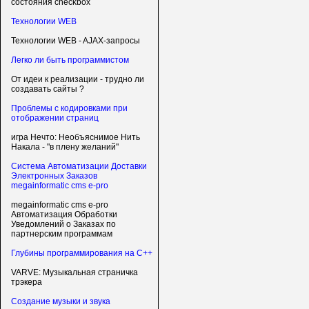
состояния checkbox
Технологии WEB
Технологии WEB - AJAX-запросы
Легко ли быть программистом
От идеи к реализации - трудно ли
создавать сайты ?
Проблемы с кодировками при
отображении страниц
игра Нечто: Необъяснимое Нить
Накала - "в плену желаний"
Система Автоматизации Доставки
Электронных Заказов
megainformatic cms e-pro
megainformatic cms e-pro
Автоматизация Обработки
Уведомлений о Заказах по
партнерским программам
Глубины программирования на C++
VARVE: Музыкальная страничка
трэкера
Создание музыки и звука