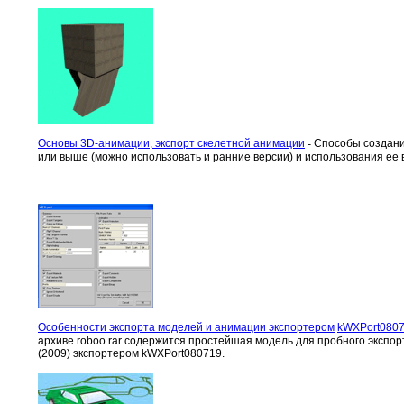
Основы 3D-анимации, экспорт скелетной анимации
-
Способы создани
или выше (можно использовать и ранние версии) и использования ее в 
Особенности экспорта моделей и анимации экспортером
kWXPort080
архиве roboo.rar содержится простейшая модель для пробного экспор
(2009) экспортером kWXPort080719.