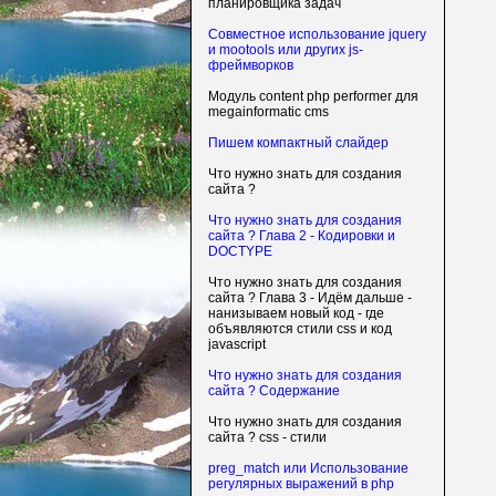
планировщика задач
Совместное использование jquery
и mootools или других js-
фреймворков
Модуль content php performer для
megainformatic cms
Пишем компактный слайдер
Что нужно знать для создания
сайта ?
Что нужно знать для создания
сайта ? Глава 2 - Кодировки и
DOCTYPE
Что нужно знать для создания
сайта ? Глава 3 - Идём дальше -
нанизываем новый код - где
объявляются стили css и код
javascript
Что нужно знать для создания
сайта ? Содержание
Что нужно знать для создания
сайта ? css - стили
preg_match или Использование
регулярных выражений в php