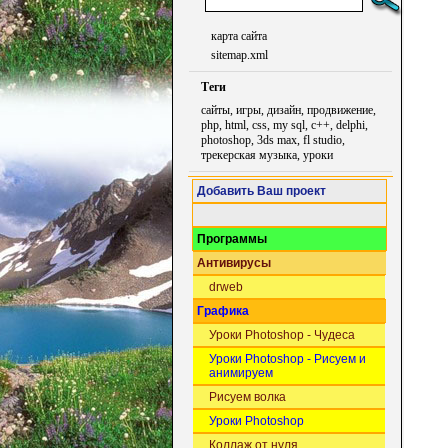
карта сайта
sitemap.xml
Теги
сайты, игры, дизайн, продвижение,
php, html, css, my sql, c++, delphi,
photoshop, 3ds max, fl studio,
трекерская музыка, уроки
Добавить Ваш проект
Программы
Антивирусы
drweb
Графика
Уроки Photoshop - Чудеса
Уроки Photoshop - Рисуем и
анимируем
Рисуем волка
Уроки Photoshop
Коллаж от нуля