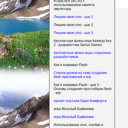
КОШЕЛЕК (w1.ru) с
использованием скрипта
эмулятора
Пишем свою cms - шаг 1
Пишем свою cms - шаг 2
Пишем свою cms - шаг 3
бесплатная флеш игра freeway fury
2 - разработчик Serius Games
бесплатные флеш игры сторонних
разработчиков
Как я осваивал Flash
Список уроков на тему создания
flash приложений и игр
Как я осваивал Flash - шаг 2 -
Основы создания простейших flash
- игр
проект портала Идеи Комфорта
игра Веселый Буквоежка
игра Веселый Буквоежка
Использование cron, crontab и