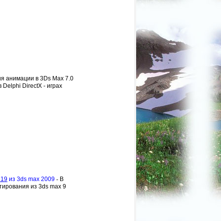
я анимации в 3Ds Max 7.0
Delphi DirectX - играх
719
из 3ds max 2009
-
В
тирования из 3ds max 9