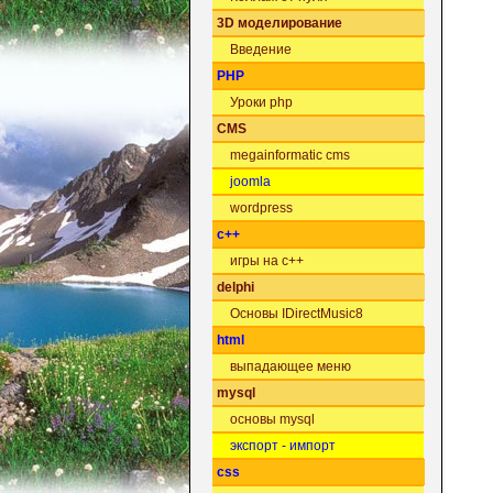
3D моделирование
Введение
PHP
Уроки php
CMS
megainformatic cms
joomla
wordpress
c++
игры на c++
delphi
Основы IDirectMusic8
html
выпадающее меню
mysql
основы mysql
экспорт - импорт
css