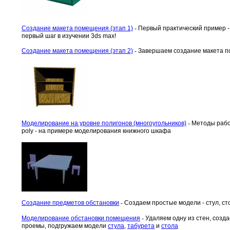
Создание макета помещения (этап 1)
-
Первый практический пример -
первый шаг в изучении 3ds max!
Создание макета помещения (этап 2)
-
Завершаем создание макета 
Моделирование на уровне полигонов (многоугольников)
-
Методы рабо
poly - на примере моделирования книжного шкафа
Создание предметов обстановки
-
Создаем простые модели - стул, ст
Моделирование обстановки помещения
-
Удаляем одну из стен, созд
проемы, подгружаем модели
стула
,
табурета
и
стола