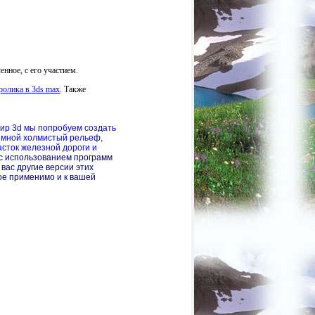
енное, с его участием.
ролика в 3ds max
. Также
мир 3d мы попробуем создать
емной холмистый рельеф,
асток железной дороги и
с использованием программ
у вас другие версии этих
гое применимо и к вашей