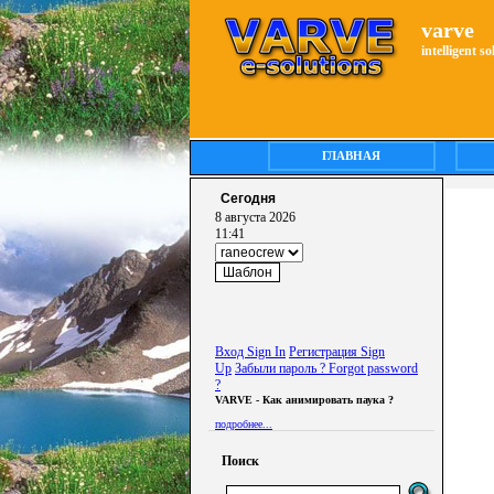
varve
intelligent s
ГЛАВНАЯ
Сегодня
8 августа 2026
11:41
Вход Sign In
Регистрация Sign
Up
Забыли пароль ? Forgot password
?
VARVE - Как анимировать паука ?
подробнее...
Поиск