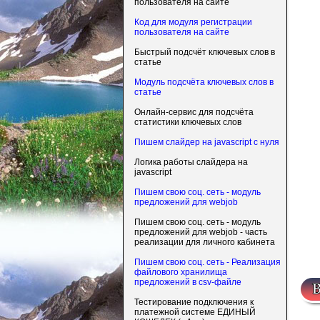
пользователя на сайте
Код для модуля регистрации
пользователя на сайте
Быстрый подсчёт ключевых слов в
статье
Модуль подсчёта ключевых слов в
статье
Онлайн-сервис для подсчёта
статистики ключевых слов
Пишем слайдер на javascript с нуля
Логика работы слайдера на
javascript
Пишем свою соц. сеть - модуль
предложений для webjob
Пишем свою соц. сеть - модуль
предложений для webjob - часть
реализации для личного кабинета
Пишем свою соц. сеть - Реализация
файлового хранилища
предложений в csv-файле
Тестирование подключения к
платежной системе ЕДИНЫЙ