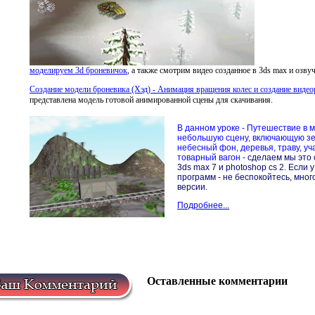
моделируем 3d броневичок
, а также смотрим видео созданное в 3ds max и озвуч
Создание модели броневика (Хэд) - Анимация вращения колес и создание видео
представлена модель готовой анимированной сцены для скачивания.
В данном уроке - Путешествие в 
небольшую сцену, включающую з
небесный фон, деревья, траву, уч
товарный вагон -
сделаем мы это 
3ds max 7 и photoshop cs 2. Если 
программ - не беспокойтесь, мно
версии.
Подробнее...
Оставленные комментарии