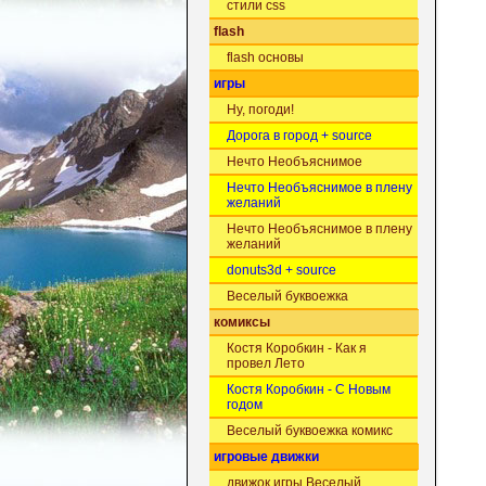
стили css
flash
flash основы
игры
Ну, погоди!
Дорога в город + source
Нечто Необъяснимое
Нечто Необъяснимое в плену
желаний
Нечто Необъяснимое в плену
желаний
donuts3d + source
Веселый буквоежка
комиксы
Костя Коробкин - Как я
провел Лето
Костя Коробкин - С Новым
годом
Веселый буквоежка комикс
игровые движки
движок игры Веселый