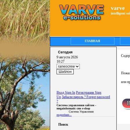
varve
intelligent s
ГЛАВНАЯ
Сегодня
Содер
9 августа 2026
10:27
Пожал
или п
Вход Sign In
Регистрация Sign
Up
Забыли пароль ? Forgot password
?
Система управления сайтом -
megainformatic cms e-shop
Система Управления
подробнее...
Поиск