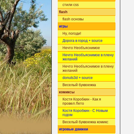
стили css
flash
flash основы
игры
Ну, погоди!
Дорога в город + source
Нечто Необъяснимое
Нечто Необъяснимое в плену
желаний
Нечто Необъяснимое в плену
желаний
donuts3d + source
Веселый буквоежка
комиксы
Костя Коробкин - Как я
провел Лето
Костя Коробкин - С Новым
годом
Веселый буквоежка комикс
игровые движки