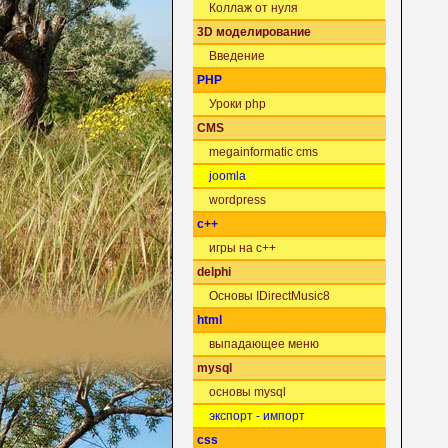
Коллаж от нуля
3D моделирование
Введение
PHP
Уроки php
CMS
megainformatic cms
joomla
wordpress
c++
игры на c++
delphi
Основы IDirectMusic8
html
выпадающее меню
mysql
основы mysql
экспорт - импорт
css