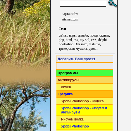
карта сайта
sitemap.xml
Теги
сайты, игры, дизайн, продвижение,
php, html, css, my sql, c++, delphi,
photoshop, 3ds max, fl studio,
трекерская музыка, уроки
Добавить Ваш проект
Программы
Антивирусы
drweb
Графика
Уроки Photoshop - Чудеса
Уроки Photoshop - Рисуем и
анимируем
Рисуем волка
Уроки Photoshop