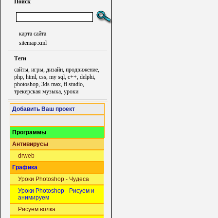
Поиск
карта сайта
sitemap.xml
Теги
сайты, игры, дизайн, продвижение,
php, html, css, my sql, c++, delphi,
photoshop, 3ds max, fl studio,
трекерская музыка, уроки
Добавить Ваш проект
Программы
Антивирусы
drweb
Графика
Уроки Photoshop - Чудеса
Уроки Photoshop - Рисуем и
анимируем
Рисуем волка