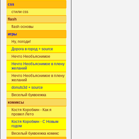
css
стили css
flash
flash основы
игры
Ну, погоди!
Дорога в город + source
Нечто Необъяснимое
Нечто Необъяснимое в плену
желаний
Нечто Необъяснимое в плену
желаний
donuts3d + source
Веселый буквоежка
комиксы
Костя Коробкин - Как я
провел Лето
Костя Коробкин - С Новым
годом
Веселый буквоежка комикс