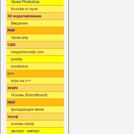
Уроки Photoshop
Коллаж от нуля
3D моделирование
Введение
PHP
Уроки php
CMS
megainformatic cms
joomla
wordpress
c++
игры на c++
delphi
Основы IDirectMusic8
html
выпадающее меню
mysql
основы mysql
экспорт - импорт