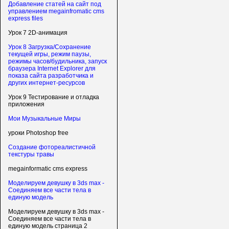
Добавление статей на сайт под
управлением megainfromatic cms
express files
Урок 7 2D-анимация
Урок 8 Загрузка/Сохранение
текущей игры, режим паузы,
режимы часов/будильника, запуск
браузера Internet Explorer для
показа сайта разработчика и
других интернет-ресурсов
Урок 9 Тестирование и отладка
приложения
Мои Музыкальные Миры
уроки Photoshop free
Создание фотореалистичной
текстуры травы
megainformatic cms express
Моделируем девушку в 3ds max -
Соединяем все части тела в
единую модель
Моделируем девушку в 3ds max -
Соединяем все части тела в
единую модель страница 2