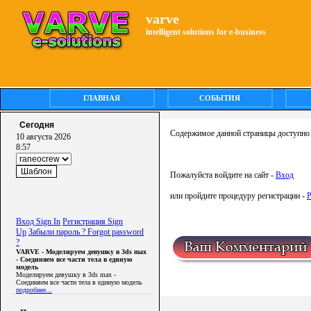
varve
intelligent solutions for e-business
ГЛАВНАЯ
СОБЫТИЯ
Сегодня
Содержимое данной страницы доступно 
10 августа 2026
8:57
Пожалуйста войдите на сайт -
Вход
или пройдите процедуру регистрации -
Р
Вход Sign In
Регистрация Sign
Up
Забыли пароль ? Forgot password
?
VARVE - Моделируем девушку в 3ds max
- Соединяем все части тела в единую
модель
Моделируем девушку в 3ds max -
Соединяем все части тела в единую модель
подробнее...