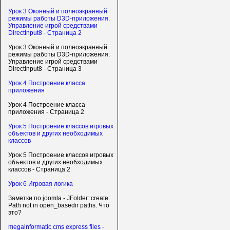
Урок 3 Оконный и полноэкранный
режимы работы D3D-приложения.
Управление игрой средствами
DirectInput8 - Страница 2
Урок 3 Оконный и полноэкранный
режимы работы D3D-приложения.
Управление игрой средствами
DirectInput8 - Страница 3
Урок 4 Построение класса
приложения
Урок 4 Построение класса
приложения - Страница 2
Урок 5 Построение классов игровых
объектов и других необходимых
классов
Урок 5 Построение классов игровых
объектов и других необходимых
классов - Страница 2
Урок 6 Игровая логика
Заметки по joomla - JFolder::create:
Path not in open_basedir paths. Что
это?
megainformatic cms express files -