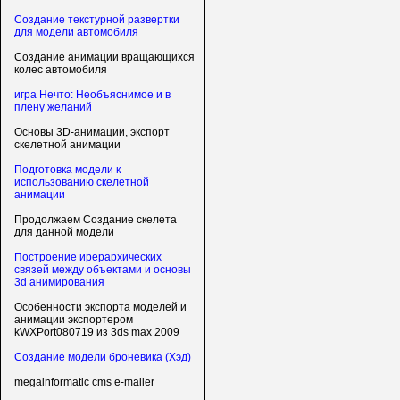
Создание текстурной развертки
для модели автомобиля
Создание анимации вращающихся
колес автомобиля
игра Нечто: Необъяснимое и в
плену желаний
Основы 3D-анимации, экспорт
скелетной анимации
Подготовка модели к
использованию скелетной
анимации
Продолжаем Создание скелета
для данной модели
Построение ирерархических
связей между объектами и основы
3d анимирования
Особенности экспорта моделей и
анимации экспортером
kWXPort080719 из 3ds max 2009
Создание модели броневика (Хэд)
megainformatic cms e-mailer