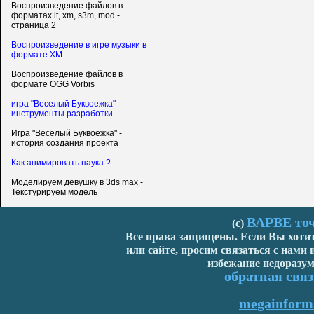
Воспроизведение файлов в
форматах it, xm, s3m, mod -
страница 2
Воспроизведение в игре музыки в
формате XM
Воспроизведение файлов в
формате OGG Vorbis
игра "Веселый Буквоежка" -
инструменты разработки
Игра "Веселый Буквоежка" -
история создания проекта
Как анимировать паука ?
Моделируем девушку в 3ds max -
Текстурируем модель
ВАРВЕ точ
(с)
Все права защищены. Если Вы хотите
или сайте, просим связаться с нами
избежание недоразум
обратная связ
megainforma