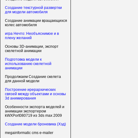
Создание текстурной развертки
для модели автомобиля
Создание анимации вращающихся
колес автомобиля
игра Нечто: Необъяснимое и в
плену желаний
Основы 3D-анимации, экспорт
скелетной анимации
Подготовка модели к
использованию скелетной
анимации
Продолжаем Создание скелета
для данной модели
Построение ирерархических
связей между объектами и основы
3d анимирования
Особенности экспорта моделей и
анимации экспортером
kWXPort080719 из 3ds max 2009
Создание модели броневика (Хэд)
megainformatic cms e-mailer