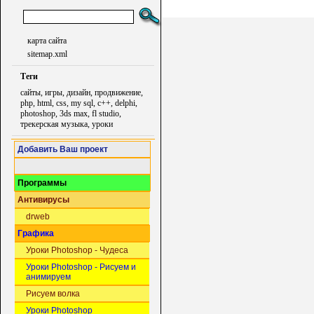
карта сайта
sitemap.xml
Теги
сайты, игры, дизайн, продвижение,
php, html, css, my sql, c++, delphi,
photoshop, 3ds max, fl studio,
трекерская музыка, уроки
Добавить Ваш проект
Программы
Антивирусы
drweb
Графика
Уроки Photoshop - Чудеса
Уроки Photoshop - Рисуем и
анимируем
Рисуем волка
Уроки Photoshop