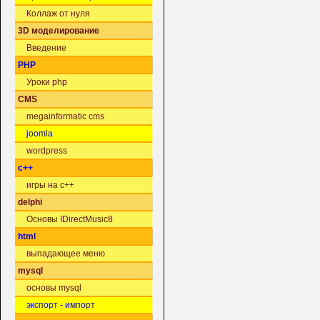
Коллаж от нуля
3D моделирование
Введение
PHP
Уроки php
CMS
megainformatic cms
joomla
wordpress
c++
игры на c++
delphi
Основы IDirectMusic8
html
выпадающее меню
mysql
основы mysql
экспорт - импорт