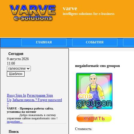
varve
intelligent solutions for e-business
ГЛАВНАЯ
СОБЫТИЯ
Сегодня
9 августа 2026
11:00
megainformatic cms groupon
Вход Sign In
Регистрация Sign
Up
Забыли пароль ? Forgot password
?
VARVE - Проверка работы сайта,
установка на хостинг
Добро пожаловать в систему
управления сайтом megainformatic cms !
подробнее...
Стоимость:
Поиск