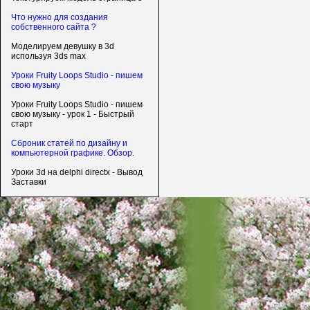
Что нужно для создания
собственного сайта ?
Моделируем девушку в 3d
используя 3ds max
Уроки Fruity Loops Studio - пишем
свою музыку
Уроки Fruity Loops Studio - пишем
свою музыку - урок 1 - Быстрый
старт
Сброник статей по дизайну и
компьютерной графике. Обзор.
Уроки 3d на delphi directx - Вывод
Заставки