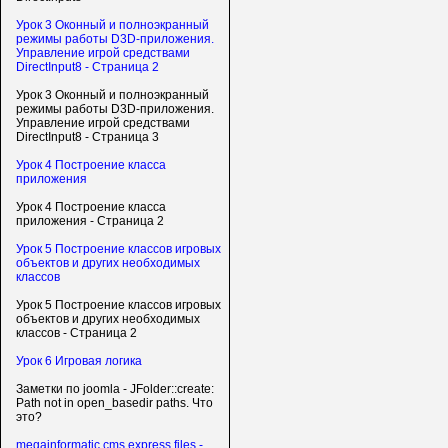
Урок 3 Оконный и полноэкранный
режимы работы D3D-приложения.
Управление игрой средствами
DirectInput8 - Страница 2
Урок 3 Оконный и полноэкранный
режимы работы D3D-приложения.
Управление игрой средствами
DirectInput8 - Страница 3
Урок 4 Построение класса
приложения
Урок 4 Построение класса
приложения - Страница 2
Урок 5 Построение классов игровых
объектов и других необходимых
классов
Урок 5 Построение классов игровых
объектов и других необходимых
классов - Страница 2
Урок 6 Игровая логика
Заметки по joomla - JFolder::create:
Path not in open_basedir paths. Что
это?
megainformatic cms express files -