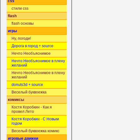
css
стили css
flash
flash основы
игры
Ну, погоди!
Дорога в город + source
Нечто Необъяснимое
Нечто Необъяснимое в плену
желаний
Нечто Необъяснимое в плену
желаний
donuts3d + source
Веселый буквоежка
комиксы
Костя Коробкин - Как я
провел Лето
Костя Коробкин - С Новым
годом
Веселый буквоежка комикс
игровые движки