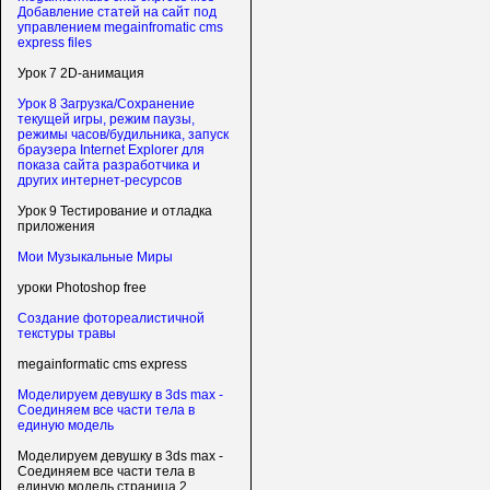
Добавление статей на сайт под
управлением megainfromatic cms
express files
Урок 7 2D-анимация
Урок 8 Загрузка/Сохранение
текущей игры, режим паузы,
режимы часов/будильника, запуск
браузера Internet Explorer для
показа сайта разработчика и
других интернет-ресурсов
Урок 9 Тестирование и отладка
приложения
Мои Музыкальные Миры
уроки Photoshop free
Создание фотореалистичной
текстуры травы
megainformatic cms express
Моделируем девушку в 3ds max -
Соединяем все части тела в
единую модель
Моделируем девушку в 3ds max -
Соединяем все части тела в
единую модель страница 2