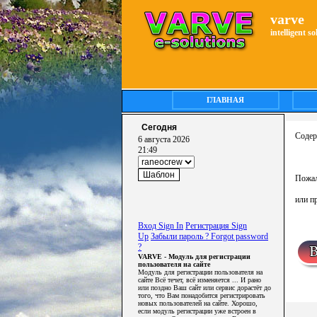
varve
intelligent s
ГЛАВНАЯ
Сегодня
Содер
6 августа 2026
21:49
Пожал
или п
Вход Sign In
Регистрация Sign
Up
Забыли пароль ? Forgot password
?
VARVE - Модуль для регистрации
пользователя на сайте
Модуль для регистрации пользователя на
сайте Всё течет, всё изменяется ... И рано
или поздно Ваш сайт или сервис дорастёт до
того, что Вам понадобится регистрировать
новых пользователей на сайте. Хорошо,
если модуль регистрации уже встроен в