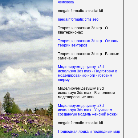
человека
megainformatic cms stat kit
megainformatic cms seo
Теория и практика 3d игр - О
Кватернионах
Теория и практика 3d игр - Основы
теории векторов
Теория и практика 3d игр - Важные
замечания
Моделируем девушку в 3d
используя 3ds max - Подготовка к
моделированию ноги - готовим
ширму
Моделируем девушку в 3d
используя 3ds max - Выполняем
моделирование ноги
Моделируем девушку в 3d
используя 3ds max - Улучшаем
созданную модель женской ножки
megainformatic cms stat kit
Подводная лодка и подводный мир