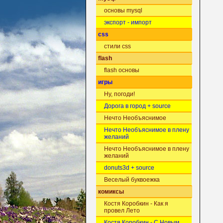
основы mysql
экспорт - импорт
css
стили css
flash
flash основы
игры
Ну, погоди!
Дорога в город + source
Нечто Необъяснимое
Нечто Необъяснимое в плену
желаний
Нечто Необъяснимое в плену
желаний
donuts3d + source
Веселый буквоежка
комиксы
Костя Коробкин - Как я
провел Лето
Костя Коробкин - С Новым