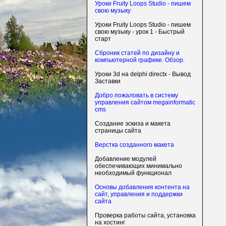
Уроки Fruity Loops Studio - пишем
свою музыку
Уроки Fruity Loops Studio - пишем
свою музыку - урок 1 - Быстрый
старт
Сброник статей по дизайну и
компьютерной графике. Обзор.
Уроки 3d на delphi directx - Вывод
Заставки
Добро пожаловать в систему
управления сайтом megainformatic
cms
Создание эскиза и макета
страницы сайта
Верстка созданного макета
Добавление модулей
обеспечивающих минимально
необходимый функционал
Основы добавления контента на
сайт, управления и поддержки
сайта
Проверка работы сайта, установка
на хостинг