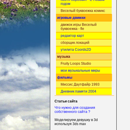
годом
Веселый буквоежка комикс
игровые движки
движок игры Веселый
буквоежка - fle
редактор карт
сборщик локаций
утилита Coords2D
музыка
Fruity Loops Studio
мои музыкальные миры
фильмы
Миссис Даутфайр 1993
Дневник памяти 2004
Статьи сайта
Что нужно для создания
собственного сайта ?
Моделируем девушку в 3d
используя 3ds max