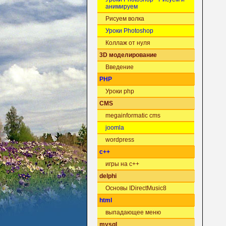
анимируем
Рисуем волка
Уроки Photoshop
Коллаж от нуля
3D моделирование
Введение
PHP
Уроки php
CMS
megainformatic cms
joomla
wordpress
c++
игры на c++
delphi
Основы IDirectMusic8
html
выпадающее меню
mysql