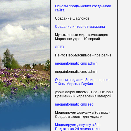
Основы продвижения созданного
сайта
Создание шаблонов
Создание интернет-магазина
Музыкальные мир - композиция
Морозное утро - 10 версий
ЛЕТО
Нечто Необъяснимое - пре релиз
megainformatic cms admin
megainformatic cms admin
Основы создания 3d игр - проект
Тайны Морских Глубин
уроки delphi directx 8.1 3d - Основы
Вращений и Управления камерой
megainformatic cms seo
Моделируем девушку в 3ds max -
Создаем скелет для модели
Моделируем девушку в 3d -
Подготовка 2d-эскиза тела