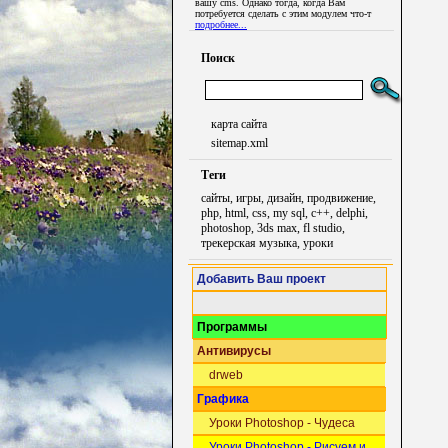
вашу cms. Однако тогда, когда Вам
потребуется сделать с этим модулем что-т
подробнее...
Поиск
карта сайта
sitemap.xml
Теги
сайты, игры, дизайн, продвижение,
php, html, css, my sql, c++, delphi,
photoshop, 3ds max, fl studio,
трекерская музыка, уроки
Добавить Ваш проект
Программы
Антивирусы
drweb
Графика
Уроки Photoshop - Чудеса
Уроки Photoshop - Рисуем и