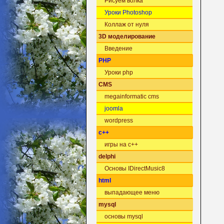
Рисуем волка
Уроки Photoshop
Коллаж от нуля
3D моделирование
Введение
PHP
Уроки php
CMS
megainformatic cms
joomla
wordpress
c++
игры на c++
delphi
Основы IDirectMusic8
html
выпадающее меню
mysql
основы mysql