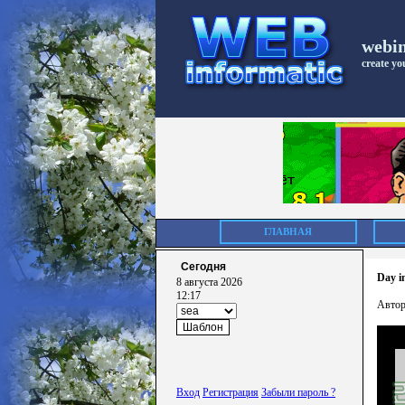
webi
create you
ГЛАВНАЯ
Сегодня
Day i
8 августа 2026
12:17
Автор
Вход
Регистрация
Забыли пароль ?