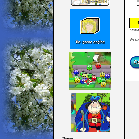
И
Клика
We cli