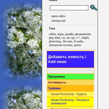
Поиск
карта сайта
sitemap.xml
Теги
сайты, игры, дизайн, продвижение,
php, html, css, my sql, c++, delphi,
photoshop, 3ds max, fl studio,
трекерская музыка, уроки
Добавить новость /
Add news
Программы
Антивирусы
Графика
Уроки Photoshop - Чудеса
Уроки Photoshop - Рисуем и
анимируем