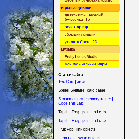
Веселый буквоежка комикс
игровые движки
движок игры Веселый
буквоежка - fle
редактор карт
сборщик локаций
утилита Coords2D
музыка
Fruity Loops Studio
мои музыкальные миры
Статьи сайта
Two Cars | arcade
Spider Solitaire | card game
Simonmemory | memory trainer |
Code This Lab
Tap the Frog | point and click
Tap the Frog | point and click
Fruit Pop | link objects
Farm Pets | swap objects