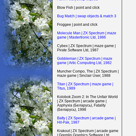
Blow Fish | point and click
Bug Match | swap objects & match 3
Froggee | point and click
Molecule Man | ZX Spectrum | maze
game | Mastertronic Ltd, 1986
Cybex | ZX Spectrum | maze game |
Pirate Software Ltd, 1987
Gobbleman | ZX Spectrum | maze
game | Artic Computing Ltd, 1982
Muncher Compo, The | ZX Spectrum |
maze game | Sinclair User, 1988
Titan | ZX Spectrum | maze game |
Titus, 1989
Kolobok Zoom 2: In The Unfair World
| ZX Spectrum | arcade game |
Asphyxia (Беларусь), Fatality
(Беларусь), 1998
Batty | ZX Spectrum | arcade game |
Hit-Pak, 1987
Krakout | ZX Spectrum | arcade game
| Gremlin Graphics Software Ltd,