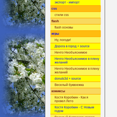
экспорт - импорт
css
стили css
flash
flash основы
игры
Ну, погоди!
Дорога в город + source
Нечто Необъяснимое
Нечто Необъяснимое в плену
желаний
Нечто Необъяснимое в плену
желаний
donuts3d + source
Веселый буквоежка
комиксы
Костя Коробкин - Как я
провел Лето
Костя Коробкин - С Новым
годом