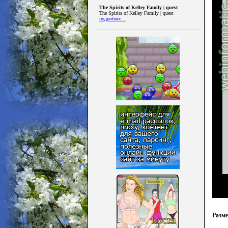
The Spirits of Kelley Family | quest
The Spirits of Kelley Family | quest
подробнее...
Разм