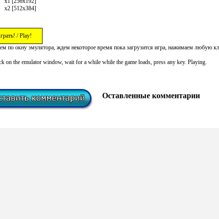
x1 [256x192]
x2 [512x384]
грать! / Play!
ем по окну эмулятора, ждем некоторое время пока загрузится игра, нажимаем любую к
ck on the emulator window, wait for a while while the game loads, press any key. Playing.
Оставленные комментарии