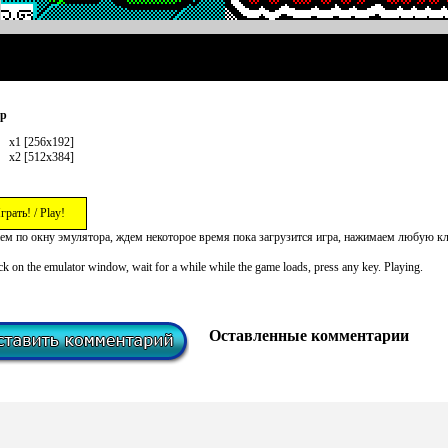
ер
x1 [256x192]
x2 [512x384]
грать! / Play!
ем по окну эмулятора, ждем некоторое время пока загрузится игра, нажимаем любую к
ck on the emulator window, wait for a while while the game loads, press any key. Playing.
Оставленные комментарии