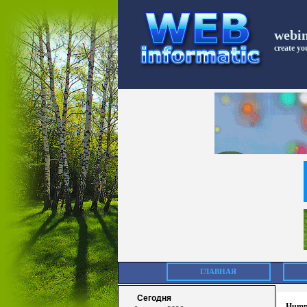
webi
create you
ГЛАВНАЯ
Сегодня
Humph