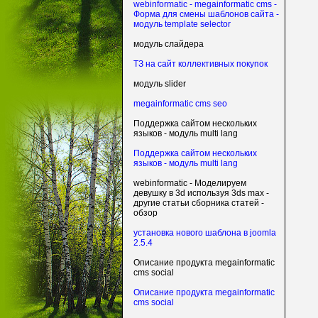
webinformatic - megainformatic cms -
Форма для смены шаблонов сайта -
модуль template selector
модуль слайдера
ТЗ на сайт коллективных покупок
модуль slider
megainformatic cms seo
Поддержка сайтом нескольких
языков - модуль multi lang
Поддержка сайтом нескольких
языков - модуль multi lang
webinformatic - Моделируем
девушку в 3d используя 3ds max -
другие статьи сборника статей -
обзор
установка нового шаблона в joomla
2.5.4
Описание продукта megainformatic
cms social
Описание продукта megainformatic
cms social