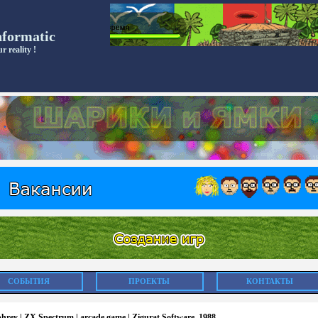
nformatic
r reality !
СОБЫТИЯ
ПРОЕКТЫ
КОНТАКТЫ
rey | ZX Spectrum | arcade game | Zigurat Software, 1988