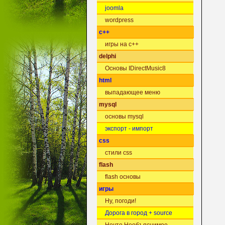
joomla
wordpress
c++
игры на c++
delphi
Основы IDirectMusic8
html
выпадающее меню
mysql
основы mysql
экспорт - импорт
css
стили css
flash
flash основы
игры
Ну, погоди!
Дорога в город + source