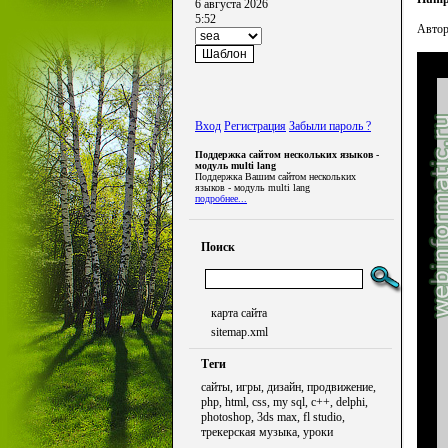
6 августа 2026
5:52
Автор
Вход
Регистрация
Забыли пароль ?
Поддержка сайтом нескольких языков -
модуль multi lang
Поддержка Вашим сайтом нескольких
языков - модуль multi lang
подробнее...
Поиск
карта сайта
sitemap.xml
Теги
сайты, игры, дизайн, продвижение,
php, html, css, my sql, c++, delphi,
photoshop, 3ds max, fl studio,
трекерская музыка, уроки