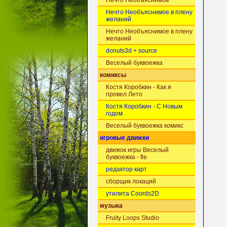
Нечто Необъяснимое
Нечто Необъяснимое в плену
желаний
Нечто Необъяснимое в плену
желаний
donuts3d + source
Веселый буквоежка
комиксы
Костя Коробкин - Как я
провел Лето
Костя Коробкин - С Новым
годом
Веселый буквоежка комикс
игровые движки
движок игры Веселый
буквоежка - fle
редактор карт
сборщик локаций
утилита Coords2D
музыка
Fruity Loops Studio