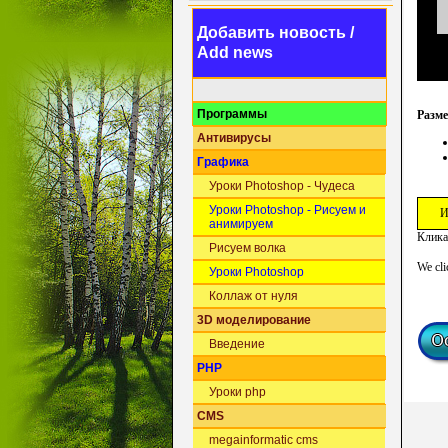
Добавить новость /
Add news
Программы
Разм
Антивирусы
Графика
Уроки Photoshop - Чудеса
Уроки Photoshop - Рисуем и
И
анимируем
Клика
Рисуем волка
We cli
Уроки Photoshop
Коллаж от нуля
3D моделирование
Введение
PHP
Уроки php
CMS
megainformatic cms