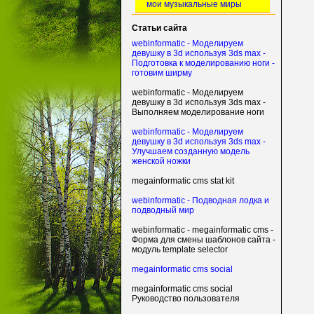
мои музыкальные миры
Статьи сайта
webinformatic - Моделируем
девушку в 3d используя 3ds max -
Подготовка к моделированию ноги -
готовим ширму
webinformatic - Моделируем
девушку в 3d используя 3ds max -
Выполняем моделирование ноги
webinformatic - Моделируем
девушку в 3d используя 3ds max -
Улучшаем созданную модель
женской ножки
megainformatic cms stat kit
webinformatic - Подводная лодка и
подводный мир
webinformatic - megainformatic cms -
Форма для смены шаблонов сайта -
модуль template selector
megainformatic cms social
megainformatic cms social
Руководство пользователя