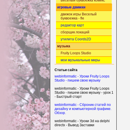
Веселый буквоежка комикс
игровые движки
движок игры Веселый
буквоежка - fle
редактор карт
сборщик локаций
утилита Coords2D
музыка
Fruity Loops Studio
мои музыкальные миры
Статьи сайта
webinformatic - Уроки Fruity Loops
Studio - пишем свою музыку
webinformatic - Уроки Fruity Loops
Studio - пишем свою музыку - урок 1
- Быстрый старт
webinformatic - Сброник статей по
дизайну и компьютерной графике.
Обзор.
webinformatic - Уроки 3d на delphi
directx - Вывод Заставки