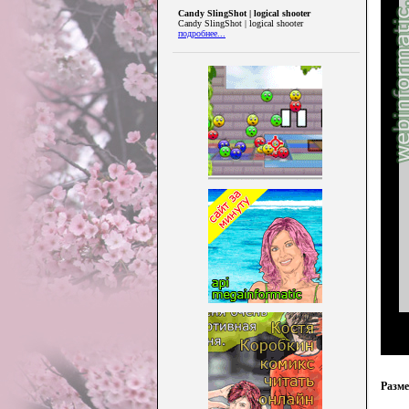
Candy SlingShot | logical shooter
Candy SlingShot | logical shooter
подробнее...
Разм