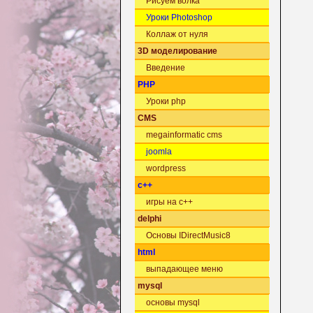
Рисуем волка
Уроки Photoshop
Коллаж от нуля
3D моделирование
Введение
PHP
Уроки php
CMS
megainformatic cms
joomla
wordpress
c++
игры на c++
delphi
Основы IDirectMusic8
html
выпадающее меню
mysql
основы mysql