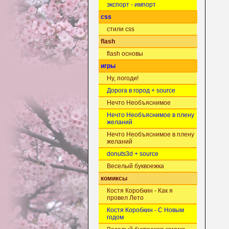
экспорт - импорт
css
стили css
flash
flash основы
игры
Ну, погоди!
Дорога в город + source
Нечто Необъяснимое
Нечто Необъяснимое в плену
желаний
Нечто Необъяснимое в плену
желаний
donuts3d + source
Веселый буквоежка
комиксы
Костя Коробкин - Как я
провел Лето
Костя Коробкин - С Новым
годом