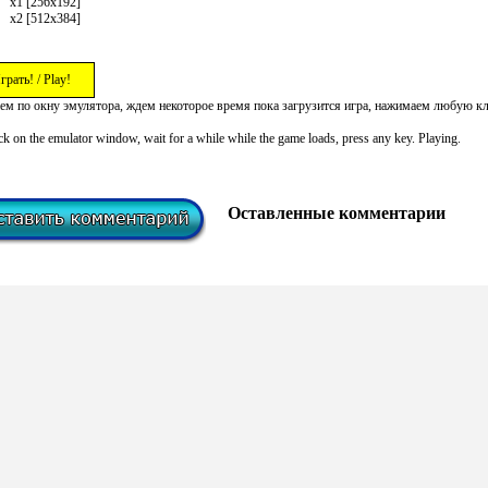
x1 [256x192]
x2 [512x384]
грать! / Play!
ем по окну эмулятора, ждем некоторое время пока загрузится игра, нажимаем любую к
ck on the emulator window, wait for a while while the game loads, press any key. Playing.
Оставленные комментарии