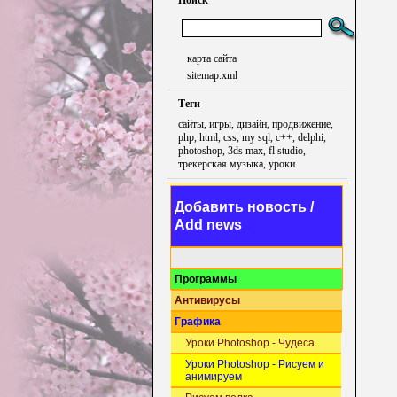
Поиск
карта сайта
sitemap.xml
Теги
сайты, игры, дизайн, продвижение,
php, html, css, my sql, c++, delphi,
photoshop, 3ds max, fl studio,
трекерская музыка, уроки
Добавить новость /
Add news
Программы
Антивирусы
Графика
Уроки Photoshop - Чудеса
Уроки Photoshop - Рисуем и
анимируем