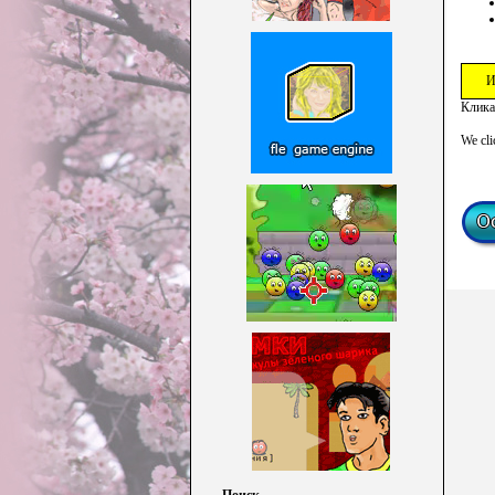
И
Клика
We cli