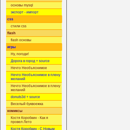
основы mysql
экспорт - импорт
css
стили css
flash
flash основы
игры
Ну, погоди!
Дорога в город + source
Нечто Необъяснимое
Нечто Необъяснимое в плену
желаний
Нечто Необъяснимое в плену
желаний
donuts3d + source
Веселый буквоежка
комиксы
Костя Коробкин - Как я
провел Лето
Костя Коробкин - С Новым