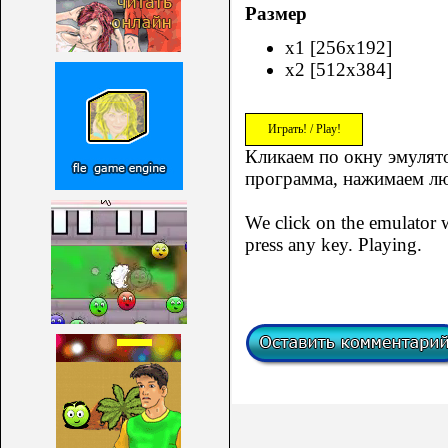
Размер
x1 [256x192]
x2 [512x384]
Играть! / Play!
Кликаем по окну эмулято
программа, нажимаем л
We click on the emulator 
press any key. Playing.