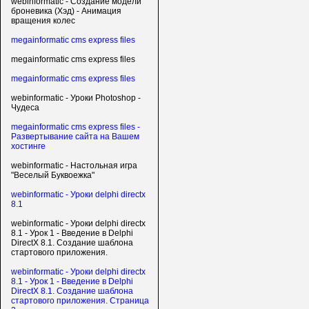
webinformatic - Создание модели
броневика (Хэд) - Анимация
вращения колес
megainformatic cms express files
megainformatic cms express files
megainformatic cms express files
webinformatic - Уроки Photoshop -
Чудеса
megainformatic cms express files -
Развертывание сайта на Вашем
хостинге
webinformatic - Настольная игра
"Веселый Буквоежка"
webinformatic - Уроки delphi directx
8.1
webinformatic - Уроки delphi directx
8.1 - Урок 1 - Введение в Delphi
DirectX 8.1. Создание шаблона
стартового приложения.
webinformatic - Уроки delphi directx
8.1 - Урок 1 - Введение в Delphi
DirectX 8.1. Создание шаблона
стартового приложения. Страница