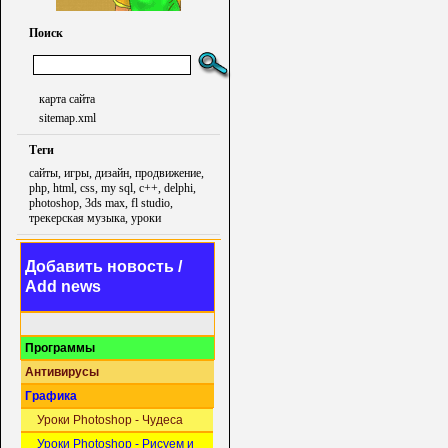
Поиск
карта сайта
sitemap.xml
Теги
сайты, игры, дизайн, продвижение,
php, html, css, my sql, c++, delphi,
photoshop, 3ds max, fl studio,
трекерская музыка, уроки
Добавить новость /
Add news
Программы
Антивирусы
Графика
Уроки Photoshop - Чудеса
Уроки Photoshop - Рисуем и