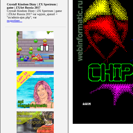
Crystall Kindom Dizzy | ZX Spectrum |
game | ZXArt Russia 2017
Crystall Kindom Dizzy | ZX Spectrum | game
| ZXArt Russia 2017 var wpjxm_ajaxurl =
"zx/admin-ajax.php"; var
подробнее...