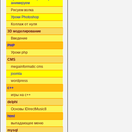
анимируем
Рисуем волка
Уроки Photoshop
Коллаж от нуля
3D моделирование
Введение
PHP
Уроки php
CMS
megainformatic cms
joomla
wordpress
c++
игры на c++
delphi
Основы IDirectMusic8
html
выпадающее меню
mysql