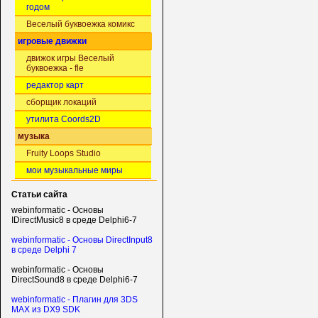
годом
Веселый буквоежка комикс
игровые движки
движок игры Веселый
буквоежка - fle
редактор карт
сборщик локаций
утилита Coords2D
музыка
Fruity Loops Studio
мои музыкальные миры
Статьи сайта
webinformatic - Основы
IDirectMusic8 в среде Delphi6-7
webinformatic - Основы DirectInput8
в среде Delphi 7
webinformatic - Основы
DirectSound8 в среде Delphi6-7
webinformatic - Плагин для 3DS
MAX из DX9 SDK