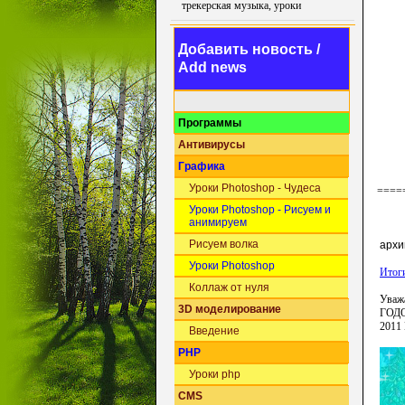
трекерская музыка, уроки
Добавить новость /
Add news
Программы
Антивирусы
Графика
Уроки Photoshop - Чудеса
====
Уроки Photoshop - Рисуем и
анимируем
Рисуем волка
архи
Уроки Photoshop
Итог
Коллаж от нуля
Уваж
3D моделирование
ГОДОМ
2011
Введение
PHP
Уроки php
CMS