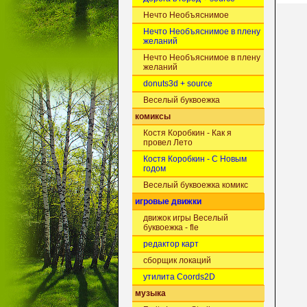
Нечто Необъяснимое
Нечто Необъяснимое в плену
желаний
Нечто Необъяснимое в плену
желаний
donuts3d + source
Веселый буквоежка
комиксы
Костя Коробкин - Как я
провел Лето
Костя Коробкин - С Новым
годом
Веселый буквоежка комикс
игровые движки
движок игры Веселый
буквоежка - fle
редактор карт
сборщик локаций
утилита Coords2D
музыка