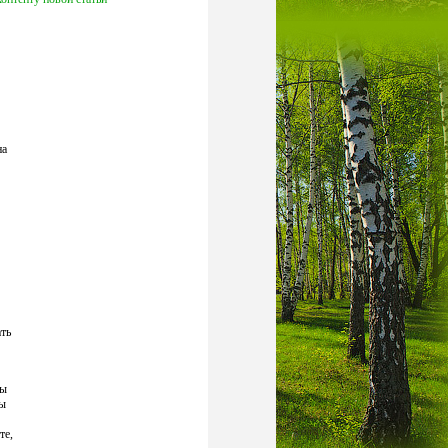
на
ать
Вы
лы
те,