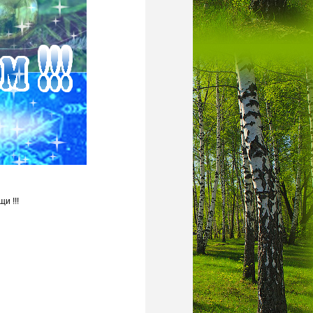
и !!!