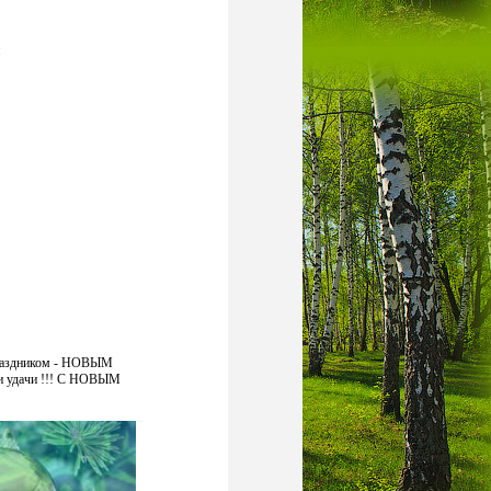
праздником - НОВЫМ
 удачи !!!
С НОВЫМ