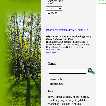
7 августа 2026
кликл
16:02
Вход
Регистрация
Забыли пароль ?
Highlander | ZX Spectrum | fighting game |
Ocean Software Ltd, 1986
Highlander | ZX Spectrum | fighting game |
Ocean Software Ltd, 1986 Автор(ы): Canvas,
Roy Gibson, Simon Butler, Steve Cain,
Martin Calvert
подробнее...
Поиск
карта сайта
sitemap.xml
Теги
сайты, игры, дизайн, продвижение,
php, html, css, my sql, c++, delphi,
photoshop, 3ds max, fl studio,