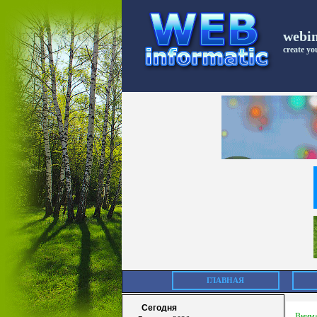
webi
create you
ГЛАВНАЯ
Сегодня
Внима