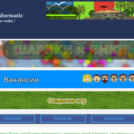
nformatic
r reality !
СОБЫТИЯ
ПРОЕКТЫ
КОНТАКТЫ
ние ! Номер данной статьи пересекается с номером в старой нумерации, для перехода к 