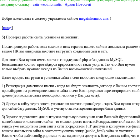
ите данную ссылку -
сайт webinformatic - Архив Новостей
Добро пожаловать в систему управления сайтом
megainformatic cms
!
[
назад
]
5) Проверка работы сайта, установка на хостинг;
После проверки работы всех ссылок и всех страниц вашего сайта в локальном режиме 
вашем ПК вы наверняка захотите выгрузить созданный сайт в сеть.
Для этого Вам нужно иметь хостинг с поддержкой php и баз данных MySQL.
Большинство хостинг-провайдеров предоставляют такие услуги. Так что Вам нужно
только выбрать нужного исходя из Ваших возможностей и пожеланий.
Далее процесс выгрузки и установки сайта в сети включает следующие важные шаги
1) Регистрация доменного имени - когда вы будете заключать договор с Вашим хостинг
провайдером на размещение вашего сайта в сети Вам предложат зарегистрировать свой
домен (или использовать имеющийся, если он у Вас уже есть);
2) Доступ к сайту через панель управления хостинг-провайдера - здесь Вам нужно созд
для сайта базу данных MySQL и учетную запись администратора базы данных;
3) Заранее подготовить для выгрузки отдельную папку или если Ваш сайт будет полной
копией вашего локального сайта - то можно просто взять всё содержимое этой папки. 
теперь уже заходите на свой сайт в сети посредством FTP доступа и копируете все фай
вашего локального сайта в соответствующую папку (public_html) сайта на хостинге.
Важно чтобы файл config.php имел те же параметры доступа к базе данных сайта, что и 