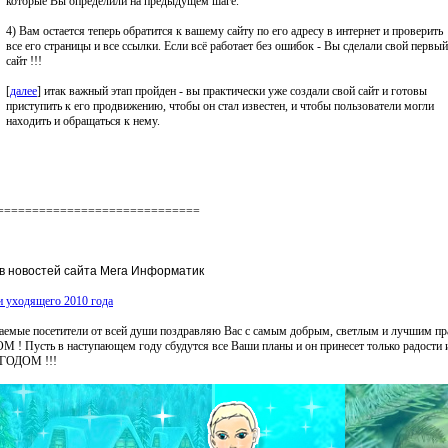
которые Вы определили на предыдущем шаге.
4) Вам остается теперь обратится к вашему сайту по его адресу в интернет и проверить
все его страницы и все ссылки. Если всё работает без ошибок - Вы сделали свой первый
сайт !!!
[
далее
] итак важный этап пройден - вы практически уже создали свой сайт и готовы
приступить к его продвижению, чтобы он стал известен, и чтобы пользователи могли
находить и обращаться к нему.
=============================
в новостей сайта Мега Информатик
и уходящего 2010 года
аемые посетители от всей души поздравляю Вас с самым добрым, светлым и лучшим 
 ! Пусть в наступающем году сбудутся все Ваши планы и он принесет только радости и
 ГОДОМ !!!