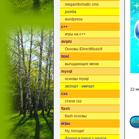
megainformatic cms
joomla
wordpress
c++
игры на c++
delphi
Основы IDirectMusic8
html
выпадающее меню
mysql
основы mysql
экспорт - импорт
22 и
css
стили css
flash
flash основы
игры
Ну, погоди!
Дорога в город + source