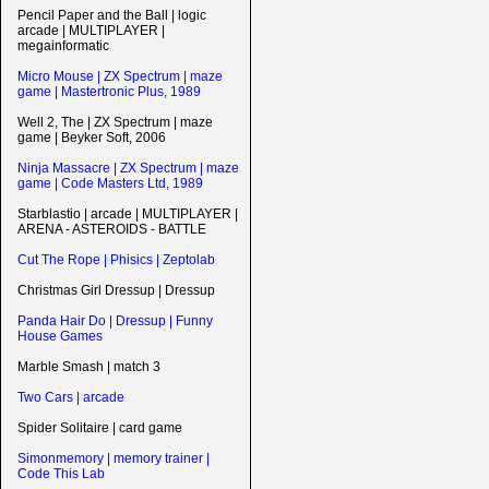
Pencil Paper and the Ball | logic
arcade | MULTIPLAYER |
megainformatic
Micro Mouse | ZX Spectrum | maze
game | Mastertronic Plus, 1989
Well 2, The | ZX Spectrum | maze
game | Beyker Soft, 2006
Ninja Massacre | ZX Spectrum | maze
game | Code Masters Ltd, 1989
Starblastio | arcade | MULTIPLAYER |
ARENA - ASTEROIDS - BATTLE
Cut The Rope | Phisics | Zeptolab
Christmas Girl Dressup | Dressup
Panda Hair Do | Dressup | Funny
House Games
Marble Smash | match 3
Two Cars | arcade
Spider Solitaire | card game
Simonmemory | memory trainer |
Code This Lab