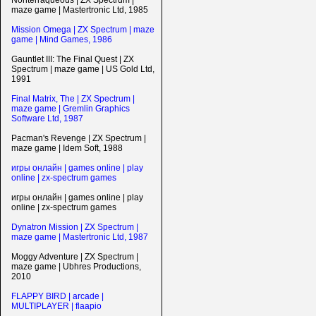
Nonterraqueous | ZX Spectrum |
maze game | Mastertronic Ltd, 1985
Mission Omega | ZX Spectrum | maze
game | Mind Games, 1986
Gauntlet III: The Final Quest | ZX
Spectrum | maze game | US Gold Ltd,
1991
Final Matrix, The | ZX Spectrum |
maze game | Gremlin Graphics
Software Ltd, 1987
Pacman's Revenge | ZX Spectrum |
maze game | Idem Soft, 1988
игры онлайн | games online | play
online | zx-spectrum games
игры онлайн | games online | play
online | zx-spectrum games
Dynatron Mission | ZX Spectrum |
maze game | Mastertronic Ltd, 1987
Moggy Adventure | ZX Spectrum |
maze game | Ubhres Productions,
2010
FLAPPY BIRD | arcade |
MULTIPLAYER | flaapio