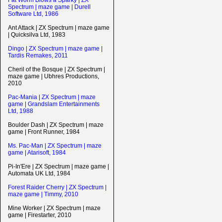
Fat Worm Blows a Sparky | ZX
Spectrum | maze game | Durell
Software Ltd, 1986
Ant Attack | ZX Spectrum | maze game
| Quicksilva Ltd, 1983
Dingo | ZX Spectrum | maze game |
Tardis Remakes, 2011
Cheril of the Bosque | ZX Spectrum |
maze game | Ubhres Productions,
2010
Pac-Mania | ZX Spectrum | maze
game | Grandslam Entertainments
Ltd, 1988
Boulder Dash | ZX Spectrum | maze
game | Front Runner, 1984
Ms. Pac-Man | ZX Spectrum | maze
game | Atarisoft, 1984
Pi-In'Ere | ZX Spectrum | maze game |
Automata UK Ltd, 1984
Forest Raider Cherry | ZX Spectrum |
maze game | Timmy, 2010
Mine Worker | ZX Spectrum | maze
game | Firestarter, 2010