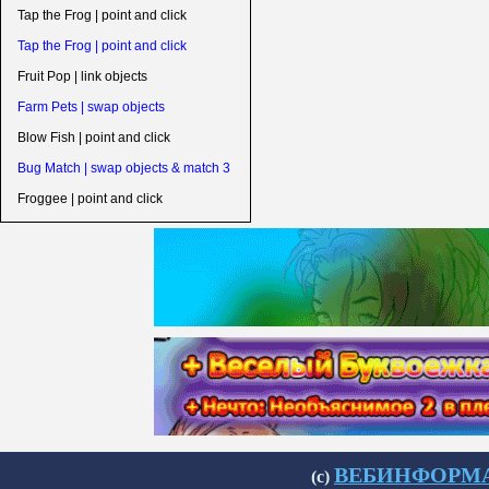
Tap the Frog | point and click
Tap the Frog | point and click
Fruit Pop | link objects
Farm Pets | swap objects
Blow Fish | point and click
Bug Match | swap objects & match 3
Froggee | point and click
ВЕБИНФОРМАТИ
(с)