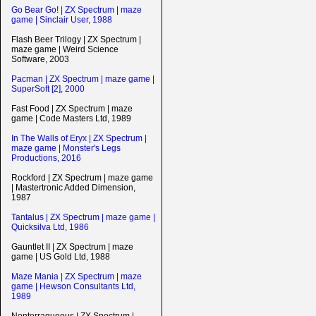
Go Bear Go! | ZX Spectrum | maze
game | Sinclair User, 1988
Flash Beer Trilogy | ZX Spectrum |
maze game | Weird Science
Software, 2003
Pacman | ZX Spectrum | maze game |
SuperSoft [2], 2000
Fast Food | ZX Spectrum | maze
game | Code Masters Ltd, 1989
In The Walls of Eryx | ZX Spectrum |
maze game | Monster's Legs
Productions, 2016
Rockford | ZX Spectrum | maze game
| Mastertronic Added Dimension,
1987
Tantalus | ZX Spectrum | maze game |
Quicksilva Ltd, 1986
Gauntlet II | ZX Spectrum | maze
game | US Gold Ltd, 1988
Maze Mania | ZX Spectrum | maze
game | Hewson Consultants Ltd,
1989