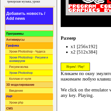
трекерская музыка, уроки
Добавить новость /
Add news
Программы
Размер
Антивирусы
x1 [256x192]
Графика
x2 [512x384]
Уроки Photoshop - Чудеса
Уроки Photoshop - Рисуем и
анимируем
Играть! / Play!
Рисуем волка
Кликаем по окну эмулято
Уроки Photoshop
нажимаем любую клавиш
Коллаж от нуля
3D моделирование
We click on the emulator w
Введение
any key. Playing.
PHP
Уроки php
CMS