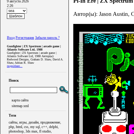
Pi-In'Ere | ZX Spectrum
9 августа 2026
2:26
Автор(ы): Jason Austin, 
Вход
Регистрация
Забыли пароль ?
Gunfighter | ZX Spectrum | arcade game |
Atlantis Software Ltd, 1988
Gunfighter | ZX Spectrum | arcade game |
Atlantis Software Ltd, 1988 Автор(ы):
Redwood Designs, Graham D. Shaw, David A.
Shaw, Adrian R. Shaw
подробнее...
Поиск
карта сайта
sitemap.xml
Теги
сайты, игры, дизайн, продвижение,
php, html, css, my sql, c++, delphi,
photoshop, 3ds max, fl studio,