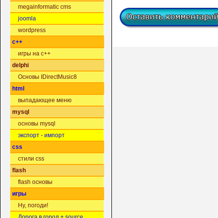
megainformatic cms
joomla
wordpress
c++
игры на c++
delphi
Основы IDirectMusic8
html
выпадающее меню
mysql
основы mysql
экспорт - импорт
css
стили css
flash
flash основы
игры
Ну, погоди!
Дорога в город + source