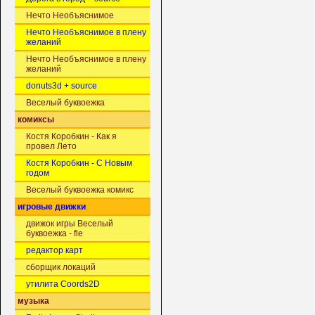
Нечто Необъяснимое
Нечто Необъяснимое в плену
желаний
Нечто Необъяснимое в плену
желаний
donuts3d + source
Веселый буквоежка
комиксы
Костя Коробкин - Как я
провел Лето
Костя Коробкин - С Новым
годом
Веселый буквоежка комикс
игровые движки
движок игры Веселый
буквоежка - fle
редактор карт
сборщик локаций
утилита Coords2D
музыка