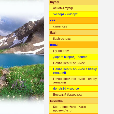
mysql
основы mysql
экспорт - импорт
css
стили css
flash
flash основы
игры
Ну, погоди!
Дорога в город + source
Нечто Необъяснимое
Нечто Необъяснимое в плену
желаний
Нечто Необъяснимое в плену
желаний
donuts3d + source
Веселый буквоежка
комиксы
Костя Коробкин - Как я
провел Лето