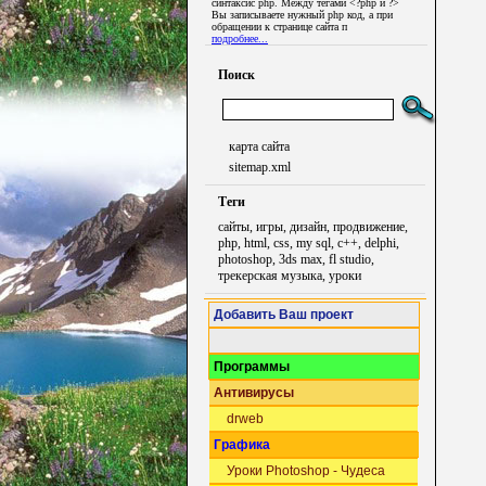
синтаксис php. Между тегами <?php и ?>
Вы записываете нужный php код, а при
обращении к странице сайта п
подробнее...
Поиск
карта сайта
sitemap.xml
Теги
сайты, игры, дизайн, продвижение,
php, html, css, my sql, c++, delphi,
photoshop, 3ds max, fl studio,
трекерская музыка, уроки
Добавить Ваш проект
Программы
Антивирусы
drweb
Графика
Уроки Photoshop - Чудеса