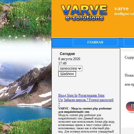
varve
intelligent s
ГЛАВНАЯ
Сегодня
Содер
8 августа 2026
17:49
Пожал
или п
Вход Sign In
Регистрация Sign
Up
Забыли пароль ? Forgot password
?
VARVE - Модуль content php performer
для megainformatic cms
Модуль content php performer для
megainformatic cms Данный модуль
позволяет вам использовать блоки php кода,
вставляемые прямо в текст статьи сайта и
исполняемые, также как и обычный php-
код. Для вставки используется стандартный