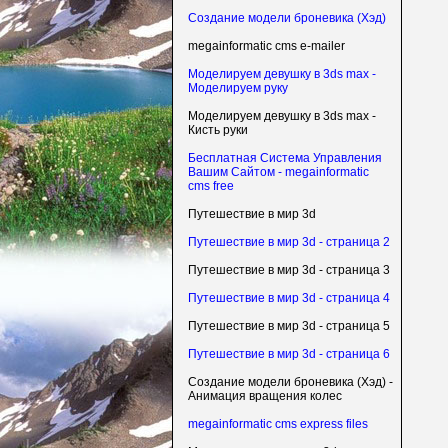
Создание модели броневика (Хэд)
megainformatic cms e-mailer
Моделируем девушку в 3ds max -
Моделируем руку
Моделируем девушку в 3ds max -
Кисть руки
Бесплатная Система Управления
Вашим Сайтом - megainformatic
cms free
Путешествие в мир 3d
Путешествие в мир 3d - страница 2
Путешествие в мир 3d - страница 3
Путешествие в мир 3d - страница 4
Путешествие в мир 3d - страница 5
Путешествие в мир 3d - страница 6
Создание модели броневика (Хэд) -
Анимация вращения колес
megainformatic cms express files