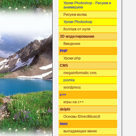
Уроки Photoshop - Рисуем и
анимируем
Рисуем волка
Уроки Photoshop
Коллаж от нуля
3D моделирование
Введение
PHP
Уроки php
CMS
megainformatic cms
joomla
wordpress
c++
игры на c++
delphi
Основы IDirectMusic8
html
выпадающее меню