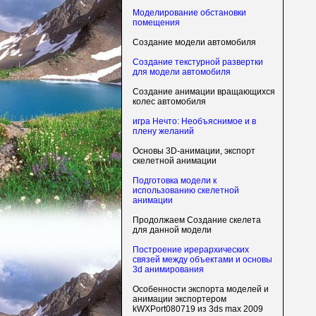
Моделирование обстановки
помещения
Создание модели автомобиля
Создание текстурной развертки
для модели автомобиля
Создание анимации вращающихся
колес автомобиля
игра Нечто: Необъяснимое и в
плену желаний
Основы 3D-анимации, экспорт
скелетной анимации
Подготовка модели к
использованию скелетной
анимации
Продолжаем Создание скелета
для данной модели
Построение ирерархических
связей между объектами и основы
3d анимирования
Особенности экспорта моделей и
анимации экспортером
kWXPort080719 из 3ds max 2009