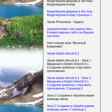
Моделируем девушку в 3ds max -
Моделируем голову
Моделируем девушку в 3ds max -
Моделируем голову страница 2
Уроки Photoshop - Чудеса
megainformatic cms express files -
Развертывание сайта на Вашем
хостинге
Настольная игра "Веселый
Буквоежка"
Уроки delphi directx 8.1
Уроки delphi directx 8.1 - Урок 1 -
Введение в Delphi DirectX 8.1.
Создание шаблона стартового
приложения.
Уроки delphi directx 8.1 - Урок 1 -
Введение в Delphi DirectX 8.1.
Создание шаблона стартового
приложения. Страница 2
Урок 2 Создаем и обрабатываем
команды меню.
Урок 2 Создаем и обрабатываем
команды меню. Страница 2