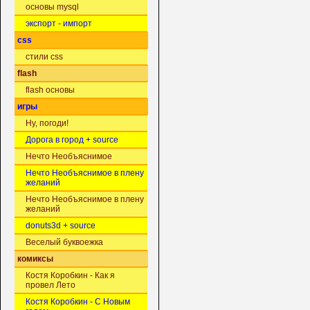
основы mysql
экспорт - импорт
css
стили css
flash
flash основы
игры
Ну, погоди!
Дорога в город + source
Нечто Необъяснимое
Нечто Необъяснимое в плену
желаний
Нечто Необъяснимое в плену
желаний
donuts3d + source
Веселый буквоежка
комиксы
Костя Коробкин - Как я
провел Лето
Костя Коробкин - С Новым