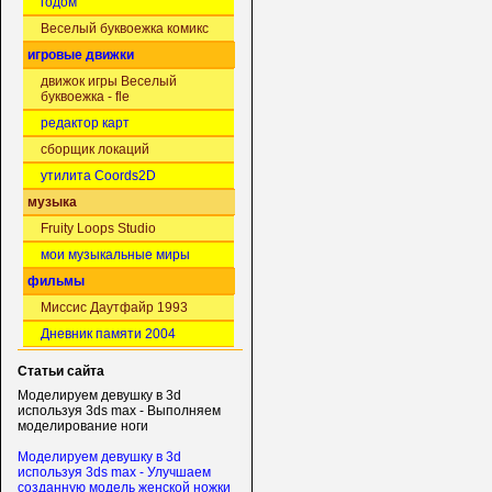
годом
Веселый буквоежка комикс
игровые движки
движок игры Веселый
буквоежка - fle
редактор карт
сборщик локаций
утилита Coords2D
музыка
Fruity Loops Studio
мои музыкальные миры
фильмы
Миссис Даутфайр 1993
Дневник памяти 2004
Статьи сайта
Моделируем девушку в 3d
используя 3ds max - Выполняем
моделирование ноги
Моделируем девушку в 3d
используя 3ds max - Улучшаем
созданную модель женской ножки