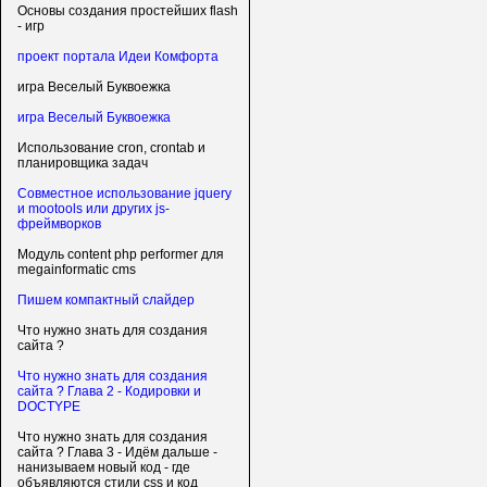
Основы создания простейших flash
- игр
проект портала Идеи Комфорта
игра Веселый Буквоежка
игра Веселый Буквоежка
Использование cron, crontab и
планировщика задач
Совместное использование jquery
и mootools или других js-
фреймворков
Модуль content php performer для
megainformatic cms
Пишем компактный слайдер
Что нужно знать для создания
сайта ?
Что нужно знать для создания
сайта ? Глава 2 - Кодировки и
DOCTYPE
Что нужно знать для создания
сайта ? Глава 3 - Идём дальше -
нанизываем новый код - где
объявляются стили css и код