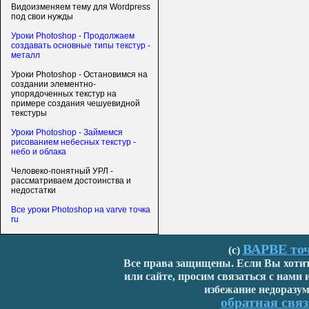
Видоизменяем тему для Wordpress
под свои нужды
Уроки Photoshop - Продолжаем
создавать основные типы текстур -
металл
Уроки Photoshop - Остановимся на
создании элементно-
упорядоченных текстур на
примере создания чешуевидной
текстуры
Уроки Photoshop - Займемся
рисованием небесных текстур -
небо и облака
Человеко-понятный УРЛ -
рассматриваем достоинства и
недостатки
Все уроки Photoshop на varve точка
ru
ВАРВЕ точ
(с)
Все права защищены. Если Вы хотите
или сайте, просим связаться с нами
избежание недоразум
обратная связ