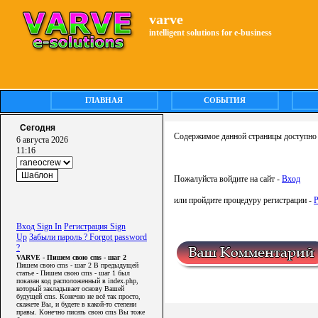
varve
intelligent solutions for e-business
ГЛАВНАЯ
СОБЫТИЯ
Сегодня
Содержимое данной страницы доступно 
6 августа 2026
11:16
Пожалуйста войдите на сайт -
Вход
или пройдите процедуру регистрации -
Р
Вход Sign In
Регистрация Sign
Up
Забыли пароль ? Forgot password
?
VARVE - Пишем свою cms - шаг 2
Пишем свою cms - шаг 2 В предыдущей
статье - Пишем свою cms - шаг 1 был
показан код расположенный в index.php,
который закладывает основу Вашей
будущей cms. Конечно не всё так просто,
скажете Вы, и будете в какой-то степени
правы. Конечно писать свою cms Вы тоже