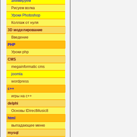
анимируем
Рисуем волка
Уроки Photoshop
Коллаж от нуля
3D моделирование
Введение
PHP
Уроки php
CMS
megainformatic cms
joomla
wordpress
c++
игры на c++
delphi
Основы IDirectMusic8
html
выпадающее меню
mysql