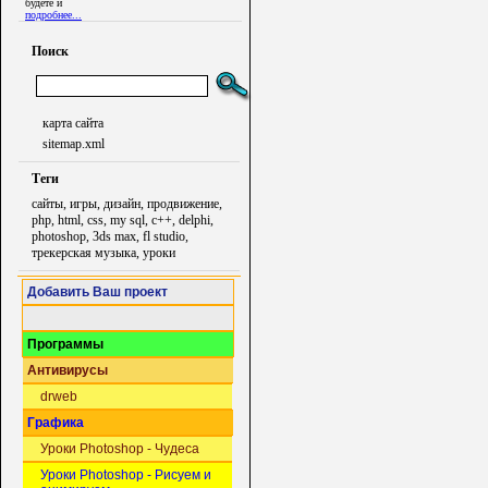
будете и
подробнее...
Поиск
карта сайта
sitemap.xml
Теги
сайты, игры, дизайн, продвижение,
php, html, css, my sql, c++, delphi,
photoshop, 3ds max, fl studio,
трекерская музыка, уроки
Добавить Ваш проект
Программы
Антивирусы
drweb
Графика
Уроки Photoshop - Чудеса
Уроки Photoshop - Рисуем и