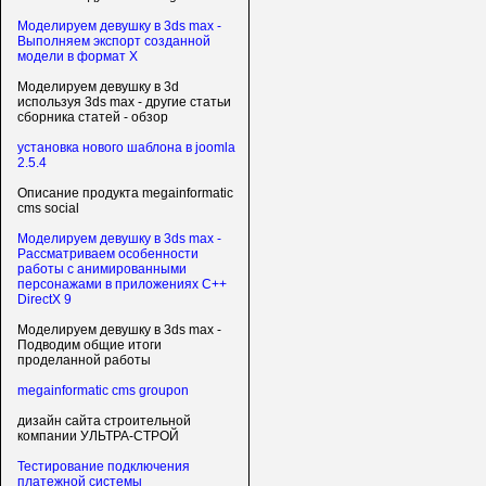
Моделируем девушку в 3ds max -
Выполняем экспорт созданной
модели в формат X
Моделируем девушку в 3d
используя 3ds max - другие статьи
сборника статей - обзор
установка нового шаблона в joomla
2.5.4
Описание продукта megainformatic
cms social
Моделируем девушку в 3ds max -
Рассматриваем особенности
работы с анимированными
персонажами в приложениях C++
DirectX 9
Моделируем девушку в 3ds max -
Подводим общие итоги
проделанной работы
megainformatic cms groupon
дизайн сайта строительной
компании УЛЬТРА-СТРОЙ
Тестирование подключения
платежной системы