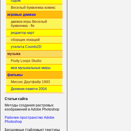
годом
Веселый буквоежка комикс
игровые движки
движок игры Веселый
буквоежка - fle
редактор карт
сборщик локаций
утилита Coords2D
музыка
Fruity Loops Studio
мои музыкальные миры
фильмы
Миссис Даутфайр 1993
Дневник памяти 2004
Статьи сайта
Методы создания растровых
изображений в Adobe Photoshop
Рабочее пространство Adobe
Photoshop
Бесшовные (тайловые) текстуры