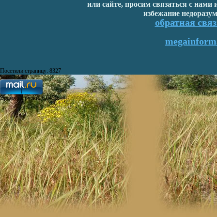
или сайте, просим связаться с нами
избежание недоразум
обратная связ
megainforma
Посетили страницу: 8327
Время загрузки: 0,0450