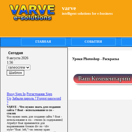
varve
intelligent solutions for e-business
ГЛАВНАЯ
СОБЫТИЯ
Сегодня
9 августа 2026
Уроки Photoshop - Раскраска
1:56
Вход Sign In
Регистрация Sign
Up
Забыли пароль ? Forgot password
?
VARVE - Что нужно знать для создания
сайта ? float - использование в css -
стилях
Что нужно знать для создания сайта ? float -
использование в css - стилях [к содержанию]
Атрибут float применяется для
выравнивания блоков div по <div
style="float: left;">по левому краю