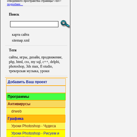
отведенного пространства страницы</div>
подробнее...
Поиск
карта сайта
sitemap.xml
Теги
сайты, игры, дизайн, продвижение,
php, html, css, my sql, c++, delphi,
photoshop, 3ds max, fl studio,
трекерская музыка, уроки
Добавить Ваш проект
Программы
Антивирусы
drweb
Графика
Уроки Photoshop - Чудеса
Уроки Photoshop - Рисуем и