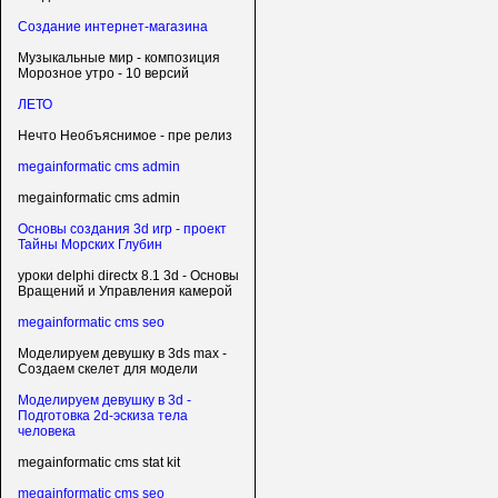
Создание интернет-магазина
Музыкальные мир - композиция
Морозное утро - 10 версий
ЛЕТО
Нечто Необъяснимое - пре релиз
megainformatic cms admin
megainformatic cms admin
Основы создания 3d игр - проект
Тайны Морских Глубин
уроки delphi directx 8.1 3d - Основы
Вращений и Управления камерой
megainformatic cms seo
Моделируем девушку в 3ds max -
Создаем скелет для модели
Моделируем девушку в 3d -
Подготовка 2d-эскиза тела
человека
megainformatic cms stat kit
megainformatic cms seo