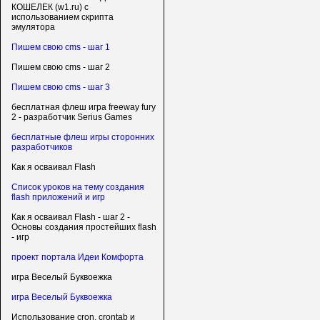
КОШЕЛЕК (w1.ru) с
использованием скрипта
эмулятора
Пишем свою cms - шаг 1
Пишем свою cms - шаг 2
Пишем свою cms - шаг 3
бесплатная флеш игра freeway fury
2 - разработчик Serius Games
бесплатные флеш игры сторонних
разработчиков
Как я осваивал Flash
Список уроков на тему создания
flash приложений и игр
Как я осваивал Flash - шаг 2 -
Основы создания простейших flash
- игр
проект портала Идеи Комфорта
игра Веселый Буквоежка
игра Веселый Буквоежка
Использование cron, crontab и