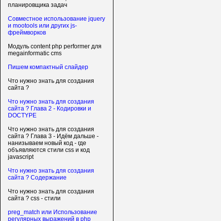
планировщика задач
Совместное использование jquery
и mootools или других js-
фреймворков
Модуль content php performer для
megainformatic cms
Пишем компактный слайдер
Что нужно знать для создания
сайта ?
Что нужно знать для создания
сайта ? Глава 2 - Кодировки и
DOCTYPE
Что нужно знать для создания
сайта ? Глава 3 - Идём дальше -
нанизываем новый код - где
объявляются стили css и код
javascript
Что нужно знать для создания
сайта ? Содержание
Что нужно знать для создания
сайта ? css - стили
preg_match или Использование
регулярных выражений в php