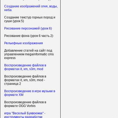
Создание изображений огня, воды,
неба
Создание текстур горных пород и
суши (урок 5)
Рисование персонажей (урок 6)
Рисование фона (урок 6 часть 2)
Рельефные изображения
Добавление статей на сайт под
управлением megainformatic cms
express
Воспроизведение файлов в
форматах it, xm, s3m, mod
Воспроизведение файлов в
форматах it, xm, s3m, mod -
страница 2
Воспроизведение в игре музыки в
формате XM
Воспроизведение файлов в
формате OGG Vorbis
игра "Веселый Буквоежка" -
инструменты разработки