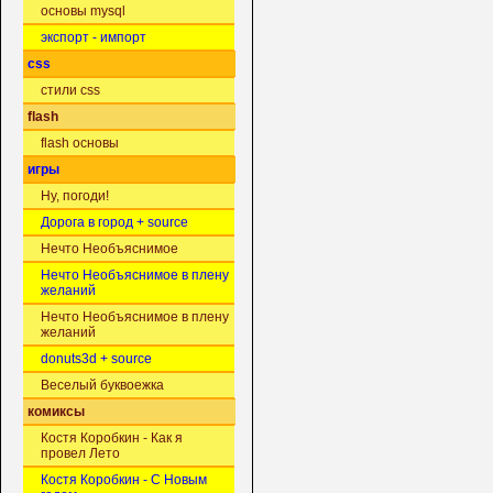
основы mysql
экспорт - импорт
css
стили css
flash
flash основы
игры
Ну, погоди!
Дорога в город + source
Нечто Необъяснимое
Нечто Необъяснимое в плену
желаний
Нечто Необъяснимое в плену
желаний
donuts3d + source
Веселый буквоежка
комиксы
Костя Коробкин - Как я
провел Лето
Костя Коробкин - С Новым