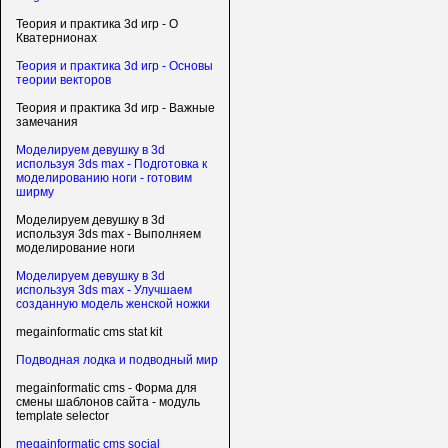
Теория и практика 3d игр - О
Кватернионах
Теория и практика 3d игр - Основы
теории векторов
Теория и практика 3d игр - Важные
замечания
Моделируем девушку в 3d
используя 3ds max - Подготовка к
моделированию ноги - готовим
ширму
Моделируем девушку в 3d
используя 3ds max - Выполняем
моделирование ноги
Моделируем девушку в 3d
используя 3ds max - Улучшаем
созданную модель женской ножки
megainformatic cms stat kit
Подводная лодка и подводный мир
megainformatic cms - Форма для
смены шаблонов сайта - модуль
template selector
megainformatic cms social