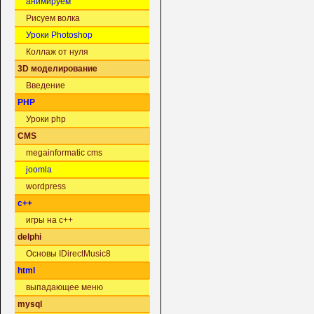
анимируем
Рисуем волка
Уроки Photoshop
Коллаж от нуля
3D моделирование
Введение
PHP
Уроки php
CMS
megainformatic cms
joomla
wordpress
c++
игры на c++
delphi
Основы IDirectMusic8
html
выпадающее меню
mysql