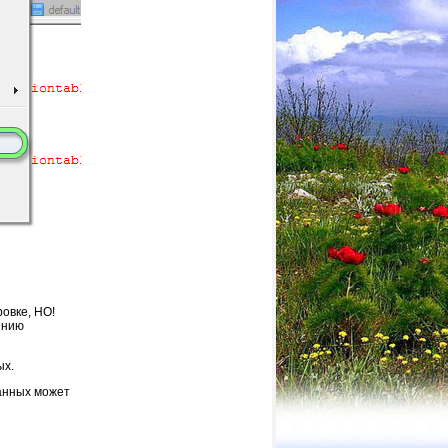
овке, НО!
ению
ых.
данных может