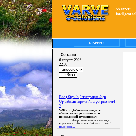
varve
intelligent s
ГЛАВНАЯ
Сегодня
6 августа 2026
22:05
Вход Sign In
Регистрация Sign
Up
Забыли пароль ? Forgot password
?
VARVE - Добавление модулей
обеспечивающих минимально
необходимый функционал
Добро пожаловать в систему
управления сайтом megainformatic cms !
подробнее...