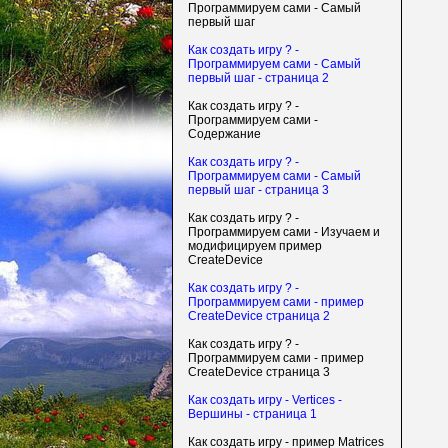
Программируем сами - Самый
первый шаг
Как создать игру ? -
Программируем сами - Самый
первый шаг - страница 2
Как создать игру ? -
Программируем сами -
Содержание
Как создать игру ? -
Программируем сами - Самый
первый шаг - страница 3
Как создать игру ? -
Программируем сами - Изучаем и
модифицируем пример
CreateDevice
Как создать игру ? -
Программируем сами - пример
CreateDevice страница 2
Как создать игру ? -
Программируем сами - пример
CreateDevice страница 3
Как создать игру - Vertices -
Вершины - страница 1
Как создать игру - пример Matrices