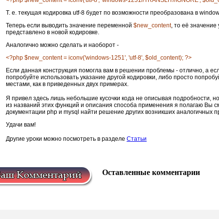
<?php $new_content = iconv('utf-8', 'windows-1251//TRANSLIT//IGNORE', $old_c
Т. е. текущая кодировка utf-8 будет по возможности преобразована в windo
Теперь если выводить значение переменной
$new_content
, то её значение
представлено в новой кодировке.
Аналогично можно сделать и наоборот -
<?php $new_content = iconv('windows-1251', 'utf-8', $old_content); ?>
Если данная конструкция помогла вам в решении проблемы - отлично, а ес
попробуйте использовать указание другой кодировки, либо просто попробу
местами, как в приведенных двух примерах.
Я привел здесь лишь небольшие кусочки кода не описывая подробности, н
из названий этих функций и описания способа применения я полагаю Вы с
документации php и mysql найти решение других возникших аналогичных п
Удачи вам!
Другие уроки можно посмотреть в разделе
Статьи
Оставленные комментарии