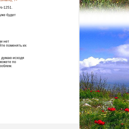
ontent); ?>
ws-1251.
 уже будет
ли нет
йте поменять их
о думаю исходя
можете по
роблем.