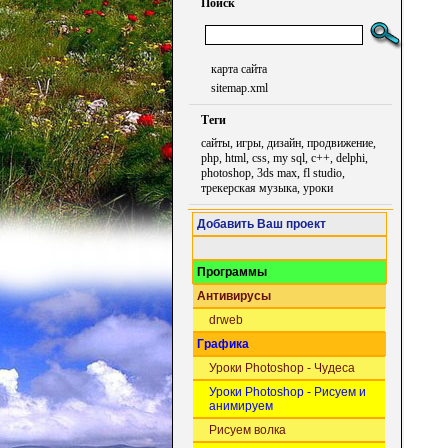
Поиск
карта сайта
sitemap.xml
Теги
сайты, игры, дизайн, продвижение,
php, html, css, my sql, c++, delphi,
photoshop, 3ds max, fl studio,
трекерская музыка, уроки
Добавить Ваш проект
Программы
Антивирусы
drweb
Графика
Уроки Photoshop - Чудеса
Уроки Photoshop - Рисуем и
анимируем
Рисуем волка