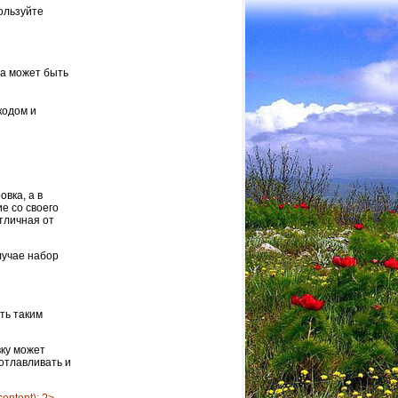
ользуйте
ма может быть
кодом и
овка, а в
е со своего
отличная от
лучае набор
ть таким
вку может
отлавливать и