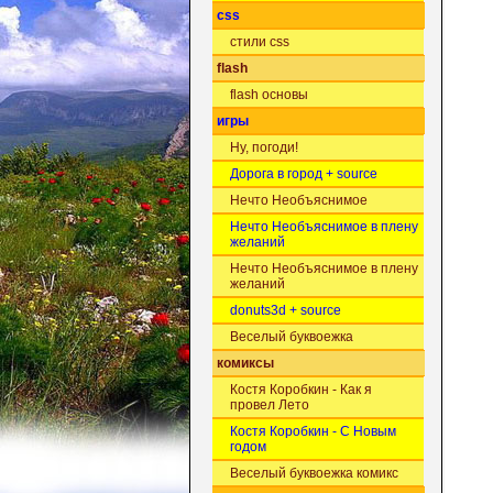
css
стили css
flash
flash основы
игры
Ну, погоди!
Дорога в город + source
Нечто Необъяснимое
Нечто Необъяснимое в плену
желаний
Нечто Необъяснимое в плену
желаний
donuts3d + source
Веселый буквоежка
комиксы
Костя Коробкин - Как я
провел Лето
Костя Коробкин - С Новым
годом
Веселый буквоежка комикс