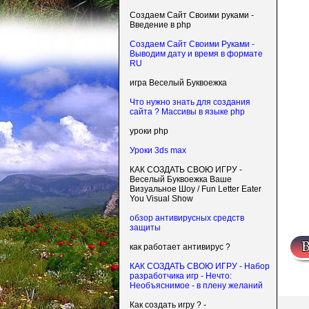
Создаем Сайт Своими руками -
Введение в php
Создаем Сайт Своими Руками -
Выводим дату и время в формате
RU
игра Веселый Буквоежка
Что нужно знать для создания
сайта ? Массивы в языке php
уроки php
Уроки 3ds max
КАК СОЗДАТЬ СВОЮ ИГРУ -
Веселый Буквоежка Ваше
Визуальное Шоу / Fun Letter Eater
You Visual Show
обзор антивирусных средств
защиты
как работает антивирус ?
КАК СОЗДАТЬ СВОЮ ИГРУ - Набор
разработчика игр - Нечто:
Необъяснимое - в плену желаний
Как создать игру ? -