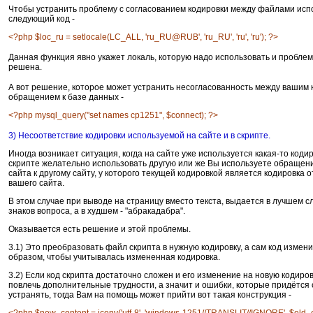
Чтобы устранить проблему с согласованием кодировки между файлами исп
следующий код -
<?php $loc_ru = setlocale(LC_ALL, 'ru_RU@RUB', 'ru_RU', 'ru', 'ru'); ?>
Данная функция явно укажет локаль, которую надо использовать и пробле
решена.
А вот решение, которое может устранить несогласованность между вашим 
обращением к базе данных -
<?php mysql_query("set names cp1251", $connect); ?>
3) Несоответствие кодировки используемой на сайте и в скрипте.
Иногда возникает ситуация, когда на сайте уже используется какая-то кодир
скрипте желательно использовать другую или же Вы используете обращени
сайта к другому сайту, у которого текущей кодировкой является кодировка 
вашего сайта.
В этом случае при выводе на страницу вместо текста, выдается в лучшем с
знаков вопроса, а в худшем - "абракадабра".
Оказывается есть решение и этой проблемы.
3.1) Это преобразовать файл скрипта в нужную кодировку, а сам код измени
образом, чтобы учитывалась измененная кодировка.
3.2) Если код скрипта достаточно сложен и его изменение на новую кодиро
повлечь дополнительные трудности, а значит и ошибки, которые придётся 
устранять, тогда Вам на помощь может прийти вот такая конструкция -