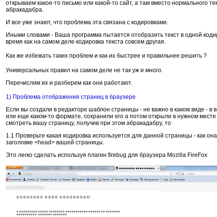
открываем какое-то письмо или какой-то сайт, а там вместо нормального тек
абракадабра.
И все уже знают, что проблема эта связана с кодировками.
Иными словами - Ваша программа пытается отобразить текст в одной кодир
время как на самом деле кодировка текста совсем другая.
Как же избежать таких проблем и как их быстрее и правильнее решить ?
Универсальных правил на самом деле не так уж и много.
Перечислим их и разберем как они работают.
1) Проблема отображения страниц в браузере
Если вы создали в редакторе шаблон страницы - не важно в каком виде - в вид
или еще каком-то формате, сохранили его а потом открыли в нужном месте 
смотреть вашу страницу, получив при этом абракадабру, то
1.1 Проверьте какая кодировка используется для данной страницы - как она
заголовке <head> вашей страницы.
Это легко сделать используя плагин firebug для браузера Mozilla FireFox