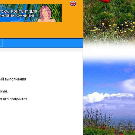
гий выполнения
чные.
м что получится