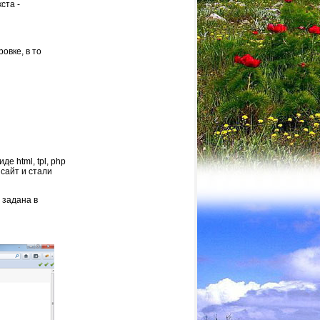
ста -
овке, в то
е html, tpl, php
сайт и стали
 задана в