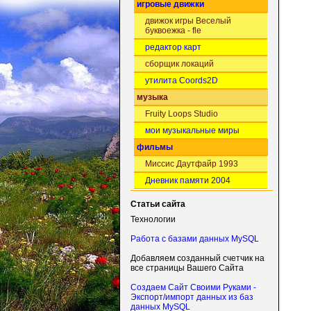
игровые движки
движок игры Веселый
буквоежка - fle
редактор карт
сборщик локаций
утилита Coords2D
музыка
Fruity Loops Studio
мои музыкальные миры
фильмы
Миссис Даутфайр 1993
Дневник памяти 2004
Статьи сайта
Технологии
Работа с базами данных MySQL
Добавляем созданный счетчик на
все страницы Вашего Сайта
Создаем Сайт Своими Руками -
Экспорт/импорт данных из баз
данных MySQL