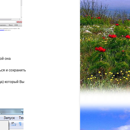
рой она
ься и сохранить
да) который Вы