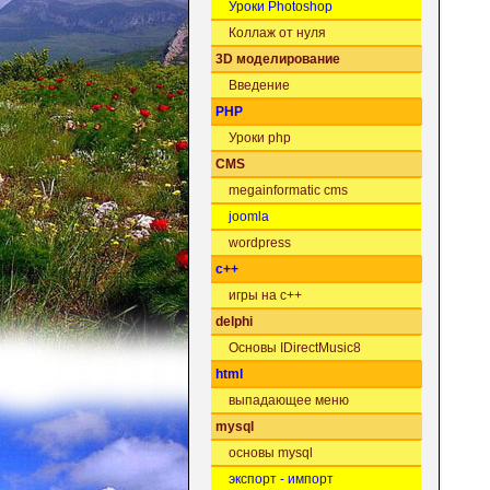
Уроки Photoshop
Коллаж от нуля
3D моделирование
Введение
PHP
Уроки php
CMS
megainformatic cms
joomla
wordpress
c++
игры на c++
delphi
Основы IDirectMusic8
html
выпадающее меню
mysql
основы mysql
экспорт - импорт