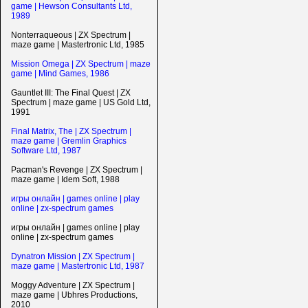
game | Hewson Consultants Ltd,
1989
Nonterraqueous | ZX Spectrum |
maze game | Mastertronic Ltd, 1985
Mission Omega | ZX Spectrum | maze
game | Mind Games, 1986
Gauntlet III: The Final Quest | ZX
Spectrum | maze game | US Gold Ltd,
1991
Final Matrix, The | ZX Spectrum |
maze game | Gremlin Graphics
Software Ltd, 1987
Pacman's Revenge | ZX Spectrum |
maze game | Idem Soft, 1988
игры онлайн | games online | play
online | zx-spectrum games
игры онлайн | games online | play
online | zx-spectrum games
Dynatron Mission | ZX Spectrum |
maze game | Mastertronic Ltd, 1987
Moggy Adventure | ZX Spectrum |
maze game | Ubhres Productions,
2010