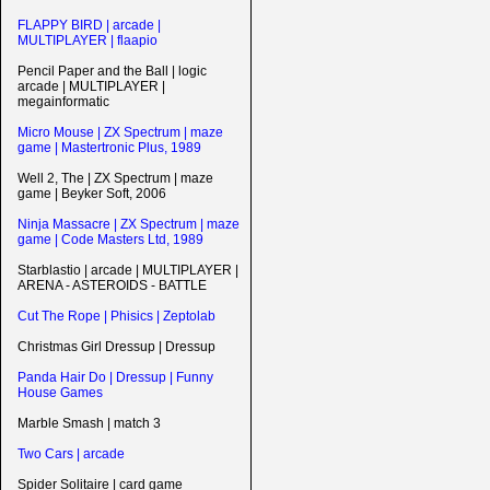
FLAPPY BIRD | arcade |
MULTIPLAYER | flaapio
Pencil Paper and the Ball | logic
arcade | MULTIPLAYER |
megainformatic
Micro Mouse | ZX Spectrum | maze
game | Mastertronic Plus, 1989
Well 2, The | ZX Spectrum | maze
game | Beyker Soft, 2006
Ninja Massacre | ZX Spectrum | maze
game | Code Masters Ltd, 1989
Starblastio | arcade | MULTIPLAYER |
ARENA - ASTEROIDS - BATTLE
Cut The Rope | Phisics | Zeptolab
Christmas Girl Dressup | Dressup
Panda Hair Do | Dressup | Funny
House Games
Marble Smash | match 3
Two Cars | arcade
Spider Solitaire | card game