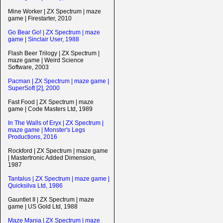
Mine Worker | ZX Spectrum | maze
game | Firestarter, 2010
Go Bear Go! | ZX Spectrum | maze
game | Sinclair User, 1988
Flash Beer Trilogy | ZX Spectrum |
maze game | Weird Science
Software, 2003
Pacman | ZX Spectrum | maze game |
SuperSoft [2], 2000
Fast Food | ZX Spectrum | maze
game | Code Masters Ltd, 1989
In The Walls of Eryx | ZX Spectrum |
maze game | Monster's Legs
Productions, 2016
Rockford | ZX Spectrum | maze game
| Mastertronic Added Dimension,
1987
Tantalus | ZX Spectrum | maze game |
Quicksilva Ltd, 1986
Gauntlet II | ZX Spectrum | maze
game | US Gold Ltd, 1988
Maze Mania | ZX Spectrum | maze