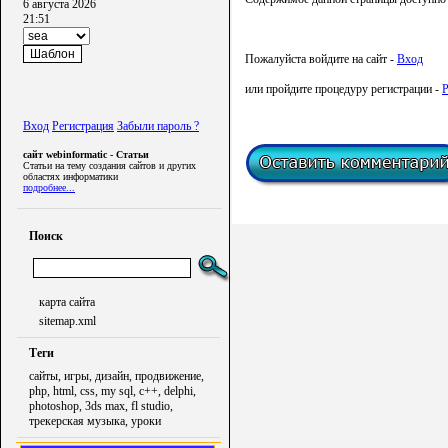
6 августа 2026
21:51
Пожалуйста войдите на сайт -
Вход
или пройдите процедуру регистрации -
Р
Вход
Регистрация
Забыли пароль ?
сайт webinformatic - Статьи
Статьи на тему создания сайтов и других
областях информатики
подробнее...
Поиск
карта сайта
sitemap.xml
Теги
сайты, игры, дизайн, продвижение,
php, html, css, my sql, c++, delphi,
photoshop, 3ds max, fl studio,
трекерская музыка, уроки