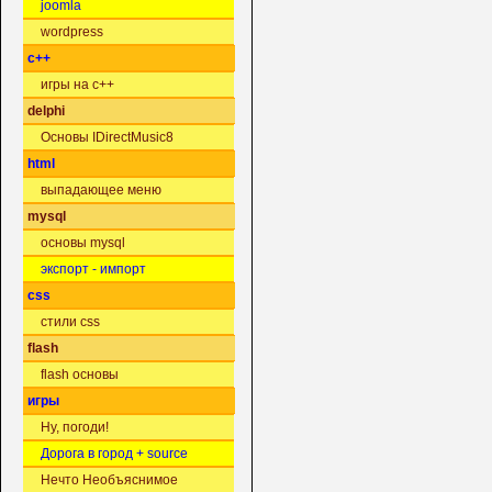
joomla
wordpress
c++
игры на c++
delphi
Основы IDirectMusic8
html
выпадающее меню
mysql
основы mysql
экспорт - импорт
css
стили css
flash
flash основы
игры
Ну, погоди!
Дорога в город + source
Нечто Необъяснимое