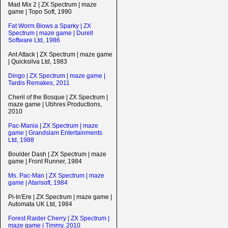
Mad Mix 2 | ZX Spectrum | maze
game | Topo Soft, 1990
Fat Worm Blows a Sparky | ZX
Spectrum | maze game | Durell
Software Ltd, 1986
Ant Attack | ZX Spectrum | maze game
| Quicksilva Ltd, 1983
Dingo | ZX Spectrum | maze game |
Tardis Remakes, 2011
Cheril of the Bosque | ZX Spectrum |
maze game | Ubhres Productions,
2010
Pac-Mania | ZX Spectrum | maze
game | Grandslam Entertainments
Ltd, 1988
Boulder Dash | ZX Spectrum | maze
game | Front Runner, 1984
Ms. Pac-Man | ZX Spectrum | maze
game | Atarisoft, 1984
Pi-In'Ere | ZX Spectrum | maze game |
Automata UK Ltd, 1984
Forest Raider Cherry | ZX Spectrum |
maze game | Timmy, 2010