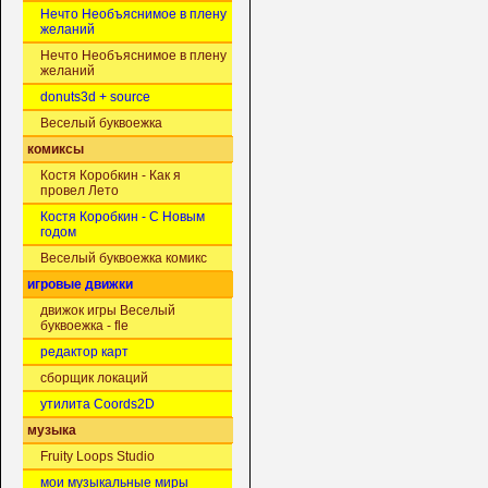
Нечто Необъяснимое в плену
желаний
Нечто Необъяснимое в плену
желаний
donuts3d + source
Веселый буквоежка
комиксы
Костя Коробкин - Как я
провел Лето
Костя Коробкин - С Новым
годом
Веселый буквоежка комикс
игровые движки
движок игры Веселый
буквоежка - fle
редактор карт
сборщик локаций
утилита Coords2D
музыка
Fruity Loops Studio
мои музыкальные миры