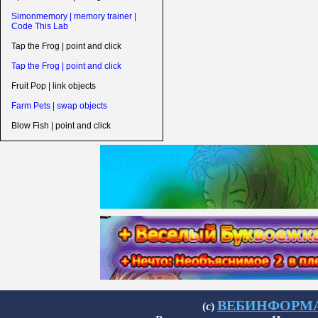
Simonmemory | memory trainer |
Code This Lab
Tap the Frog | point and click
Tap the Frog | point and click
Fruit Pop | link objects
Farm Pets | swap objects
Blow Fish | point and click
ВЕБИНФОРМАТИ
(с)