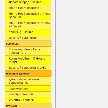
Дорога в город + source
Нечто Необъяснимое
Нечто Необъяснимое в плену
желаний
Нечто Необъяснимое в плену
желаний
donuts3d + source
Веселый буквоежка
комиксы
Костя Коробкин - Как я
провел Лето
Костя Коробкин - С Новым
годом
Веселый буквоежка комикс
игровые движки
движок игры Веселый
буквоежка - fle
редактор карт
сборщик локаций
утилита Coords2D
музыка