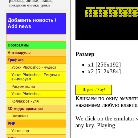
photoshop, 3ds max, fl studio,
трекерская музыка, уроки
Добавить новость /
Add news
Программы
Антивирусы
Размер
Графика
x1 [256x192]
Уроки Photoshop - Чудеса
x2 [512x384]
Уроки Photoshop - Рисуем и
анимируем
Рисуем волка
Играть! / Play!
Уроки Photoshop
Кликаем по окну эмулято
Коллаж от нуля
нажимаем любую клавиш
3D моделирование
Введение
We click on the emulator w
PHP
any key. Playing.
Уроки php