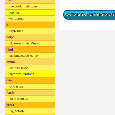
CMS
megainformatic cms
joomla
wordpress
c++
игры на c++
delphi
Основы IDirectMusic8
html
выпадающее меню
mysql
основы mysql
экспорт - импорт
css
стили css
flash
flash основы
игры
Ну, погоди!