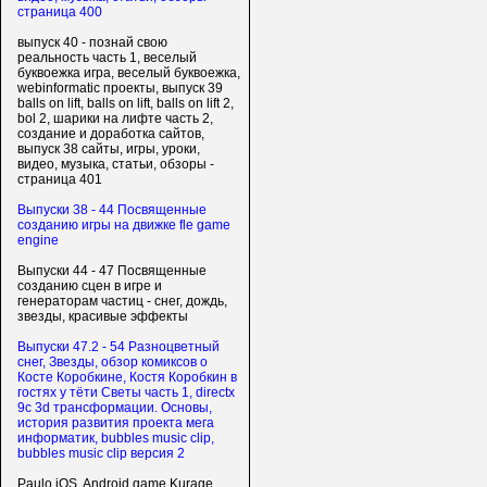
страница 400
выпуск 40 - познай свою
реальность часть 1, веселый
буквоежка игра, веселый буквоежка,
webinformatic проекты, выпуск 39
balls on lift, balls on lift, balls on lift 2,
bol 2, шарики на лифте часть 2,
создание и доработка сайтов,
выпуск 38 сайты, игры, уроки,
видео, музыка, статьи, обзоры -
страница 401
Выпуски 38 - 44 Посвященные
созданию игры на движке fle game
engine
Выпуски 44 - 47 Посвященные
созданию сцен в игре и
генераторам частиц - снег, дождь,
звезды, красивые эффекты
Выпуски 47.2 - 54 Разноцветный
снег, Звезды, обзор комиксов о
Косте Коробкине, Костя Коробкин в
гостях у тёти Светы часть 1, directx
9c 3d трансформации. Основы,
история развития проекта мега
информатик, bubbles music clip,
bubbles music clip версия 2
Paulo iOS, Android game Kurage