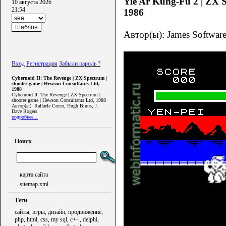
Yie Ar Kung-Fu 2 | ZX S
10 августа 2026
21:54
1986
Автор(ы): James Software
Вход
Регистрация
Забыли пароль ?
Cybernoid II: The Revenge | ZX Spectrum |
shooter game | Hewson Consultants Ltd,
1988
Cybernoid II: The Revenge | ZX Spectrum |
shooter game | Hewson Consultants Ltd, 1988
Автор(ы): Raffaele Cecco, Hugh Binns, J.
Dave Rogers
подробнее...
Поиск
карта сайта
sitemap.xml
Теги
сайты, игры, дизайн, продвижение,
php, html, css, my sql, c++, delphi,