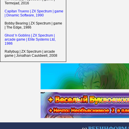
Termojad, 2016
Capitan Trueno | ZX Spectrum | game
| Dinamic Software, 1990
Bobby Bearing | ZX Spectrum | game
| The Edge, 1986
Ghost 'n Goblins | ZX Spectrum |
arcade game | Elite Systems Ltd,
1986
Rallybug | ZX Spectrum | arcade
game | Jonathan Cauldwell, 2008
ВЕБИНФОРМАТИ
(с)