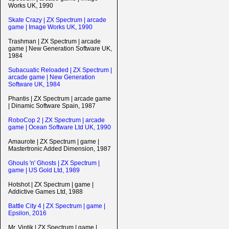
Works UK, 1990
Skate Crazy | ZX Spectrum | arcade
game | Image Works UK, 1990
Trashman | ZX Spectrum | arcade
game | New Generation Software UK,
1984
Subacuatic Reloaded | ZX Spectrum |
arcade game | New Generation
Software UK, 1984
Phantis | ZX Spectrum | arcade game
| Dinamic Software Spain, 1987
RoboCop 2 | ZX Spectrum | arcade
game | Ocean Software Ltd UK, 1990
Amaurote | ZX Spectrum | game |
Mastertronic Added Dimension, 1987
Ghouls 'n' Ghosts | ZX Spectrum |
game | US Gold Ltd, 1989
Hotshot | ZX Spectrum | game |
Addictive Games Ltd, 1988
Battle City 4 | ZX Spectrum | game |
Epsilon, 2016
Mr. Vintik | ZX Spectrum | game |