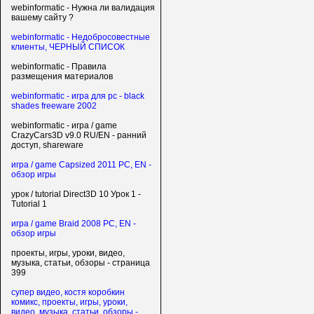
webinformatic - Нужна ли валидация
вашему сайту ?
webinformatic - Недобросовестные
клиенты, ЧЕРНЫЙ СПИСОК
webinformatic - Правила
размещения материалов
webinformatic - игра для pc - black
shades freeware 2002
webinformatic - игра / game
CrazyCars3D v9.0 RU/EN - ранний
доступ, shareware
игра / game Capsized 2011 PC, EN -
обзор игры
урок / tutorial Direct3D 10 Урок 1 -
Tutorial 1
игра / game Braid 2008 PC, EN -
обзор игры
проекты, игры, уроки, видео,
музыка, статьи, обзоры - страница
399
супер видео, костя коробкин
комикс, проекты, игры, уроки,
видео, музыка, статьи, обзоры -