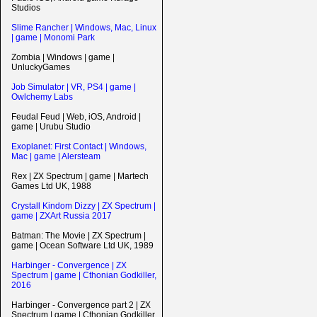
Studios
Slime Rancher | Windows, Mac, Linux
| game | Monomi Park
Zombia | Windows | game |
UnluckyGames
Job Simulator | VR, PS4 | game |
Owlchemy Labs
Feudal Feud | Web, iOS, Android |
game | Urubu Studio
Exoplanet: First Contact | Windows,
Mac | game | Alersteam
Rex | ZX Spectrum | game | Martech
Games Ltd UK, 1988
Crystall Kindom Dizzy | ZX Spectrum |
game | ZXArt Russia 2017
Batman: The Movie | ZX Spectrum |
game | Ocean Software Ltd UK, 1989
Harbinger - Convergence | ZX
Spectrum | game | Cthonian Godkiller,
2016
Harbinger - Convergence part 2 | ZX
Spectrum | game | Cthonian Godkiller,