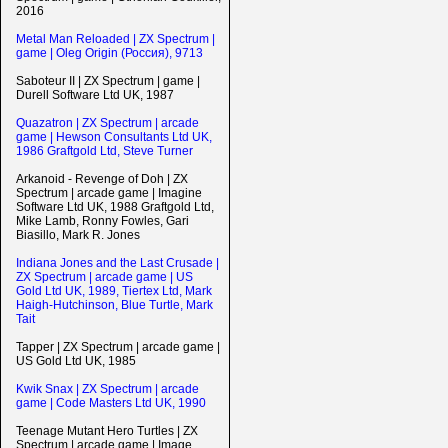
2016
Metal Man Reloaded | ZX Spectrum |
game | Oleg Origin (Россия), 9713
Saboteur II | ZX Spectrum | game |
Durell Software Ltd UK, 1987
Quazatron | ZX Spectrum | arcade
game | Hewson Consultants Ltd UK,
1986 Graftgold Ltd, Steve Turner
Arkanoid - Revenge of Doh | ZX
Spectrum | arcade game | Imagine
Software Ltd UK, 1988 Graftgold Ltd,
Mike Lamb, Ronny Fowles, Gari
Biasillo, Mark R. Jones
Indiana Jones and the Last Crusade |
ZX Spectrum | arcade game | US
Gold Ltd UK, 1989, Tiertex Ltd, Mark
Haigh-Hutchinson, Blue Turtle, Mark
Tait
Tapper | ZX Spectrum | arcade game |
US Gold Ltd UK, 1985
Kwik Snax | ZX Spectrum | arcade
game | Code Masters Ltd UK, 1990
Teenage Mutant Hero Turtles | ZX
Spectrum | arcade game | Image