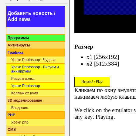
Добавить новость /
Add news
Программы
Антивирусы
Размер
Графика
x1 [256x192]
Уроки Photoshop - Чудеса
x2 [512x384]
Уроки Photoshop - Рисуем и
анимируем
Рисуем волка
Играть! / Play!
Уроки Photoshop
Кликаем по окну эмулято
Коллаж от нуля
нажимаем любую клавиш
3D моделирование
Введение
We click on the emulator w
PHP
any key. Playing.
Уроки php
CMS