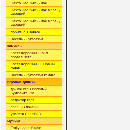
Нечто Необъяснимое
Нечто Необъяснимое в плену
желаний
Нечто Необъяснимое в плену
желаний
donuts3d + source
Веселый буквоежка
комиксы
Костя Коробкин - Как я
провел Лето
Костя Коробкин - С Новым
годом
Веселый буквоежка комикс
игровые движки
движок игры Веселый
буквоежка - fle
редактор карт
сборщик локаций
утилита Coords2D
музыка
Fruity Loops Studio