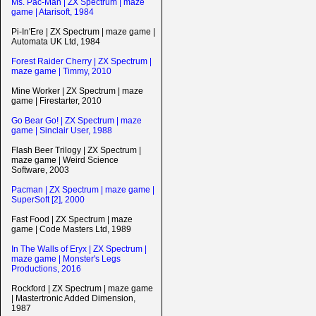
Ms. Pac-Man | ZX Spectrum | maze
game | Atarisoft, 1984
Pi-In'Ere | ZX Spectrum | maze game |
Automata UK Ltd, 1984
Forest Raider Cherry | ZX Spectrum |
maze game | Timmy, 2010
Mine Worker | ZX Spectrum | maze
game | Firestarter, 2010
Go Bear Go! | ZX Spectrum | maze
game | Sinclair User, 1988
Flash Beer Trilogy | ZX Spectrum |
maze game | Weird Science
Software, 2003
Pacman | ZX Spectrum | maze game |
SuperSoft [2], 2000
Fast Food | ZX Spectrum | maze
game | Code Masters Ltd, 1989
In The Walls of Eryx | ZX Spectrum |
maze game | Monster's Legs
Productions, 2016
Rockford | ZX Spectrum | maze game
| Mastertronic Added Dimension,
1987