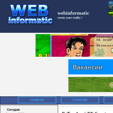
webinformatic
create your reality !
ГЛАВНАЯ
СОБЫТИЯ
Сегодня