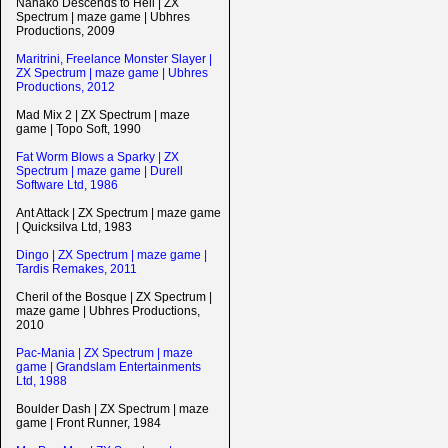
Nanako Descends to Hell | ZX
Spectrum | maze game | Ubhres
Productions, 2009
Maritrini, Freelance Monster Slayer |
ZX Spectrum | maze game | Ubhres
Productions, 2012
Mad Mix 2 | ZX Spectrum | maze
game | Topo Soft, 1990
Fat Worm Blows a Sparky | ZX
Spectrum | maze game | Durell
Software Ltd, 1986
Ant Attack | ZX Spectrum | maze game
| Quicksilva Ltd, 1983
Dingo | ZX Spectrum | maze game |
Tardis Remakes, 2011
Cheril of the Bosque | ZX Spectrum |
maze game | Ubhres Productions,
2010
Pac-Mania | ZX Spectrum | maze
game | Grandslam Entertainments
Ltd, 1988
Boulder Dash | ZX Spectrum | maze
game | Front Runner, 1984