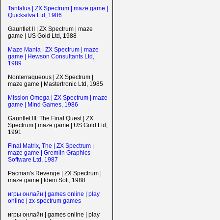
Tantalus | ZX Spectrum | maze game |
Quicksilva Ltd, 1986
Gauntlet II | ZX Spectrum | maze
game | US Gold Ltd, 1988
Maze Mania | ZX Spectrum | maze
game | Hewson Consultants Ltd,
1989
Nonterraqueous | ZX Spectrum |
maze game | Mastertronic Ltd, 1985
Mission Omega | ZX Spectrum | maze
game | Mind Games, 1986
Gauntlet III: The Final Quest | ZX
Spectrum | maze game | US Gold Ltd,
1991
Final Matrix, The | ZX Spectrum |
maze game | Gremlin Graphics
Software Ltd, 1987
Pacman's Revenge | ZX Spectrum |
maze game | Idem Soft, 1988
игры онлайн | games online | play
online | zx-spectrum games
игры онлайн | games online | play