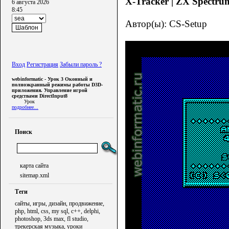
X-Tracker | ZX Spectrum 
6 августа 2026
8:45
Автор(ы): CS-Setup
Вход
Регистрация
Забыли пароль ?
webinformatic - Урок 3 Оконный и
полноэкранный режимы работы D3D-
приложения. Управление игрой
средствами DirectInput8
Урок
подробнее...
Поиск
карта сайта
sitemap.xml
Теги
сайты, игры, дизайн, продвижение,
php, html, css, my sql, c++, delphi,
photoshop, 3ds max, fl studio,
трекерская музыка, уроки