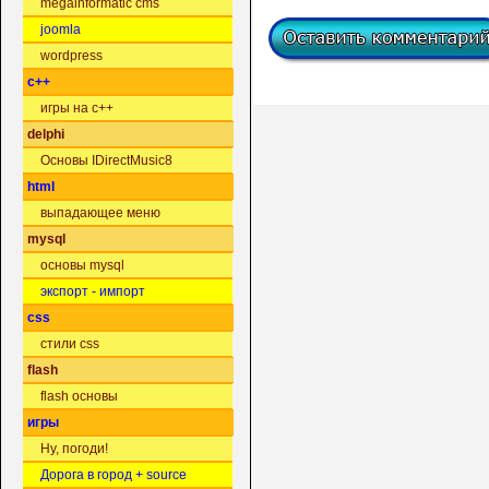
megainformatic cms
joomla
wordpress
c++
игры на c++
delphi
Основы IDirectMusic8
html
выпадающее меню
mysql
основы mysql
экспорт - импорт
css
стили css
flash
flash основы
игры
Ну, погоди!
Дорога в город + source