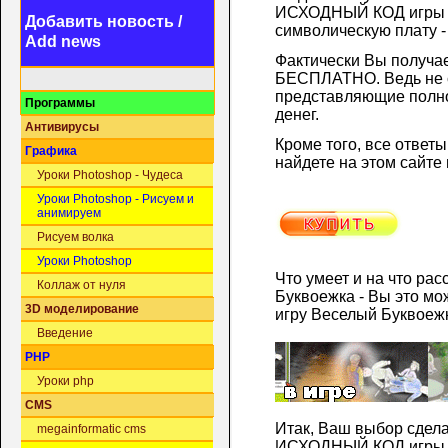
ИСХОДНЫЙ КОД игры
Добавить новость /
символическую плату -
Add news
Фактически Вы полу
БЕСПЛАТНО. Ведь не се
представляющие полно
Программы
денег.
Антивирусы
Кроме того, все ответ
Графика
найдете на этом сайте
Уроки Photoshop - Чудеса
Уроки Photoshop - Рисуем и
анимируем
Рисуем волка
Уроки Photoshop
Что умеет и на что ра
Коллаж от нуля
Буквоежка - Вы это мо
3D моделирование
игру Веселый Буквоежк
Введение
PHP
Уроки php
CMS
Итак, Ваш выбор сде
megainformatic cms
ИСХОДНЫЙ КОД игр