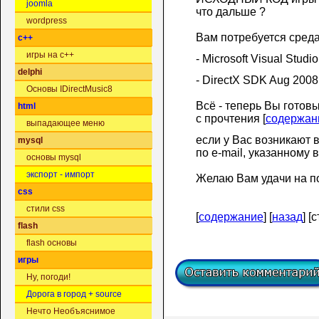
joomla
что дальше ?
wordpress
Вам потребуется среда
c++
игры на c++
- Microsoft Visual Stud
delphi
- DirectX SDK Aug 200
Основы IDirectMusic8
Всё - теперь Вы готов
html
с прочтения [
содержан
выпадающее меню
если у Вас возникают 
mysql
по e-mail, указанному 
основы mysql
экспорт - импорт
Желаю Вам удачи на по
css
стили css
[
содержание
] [
назад
] [
flash
flash основы
игры
Ну, погоди!
Дорога в город + source
Нечто Необъяснимое