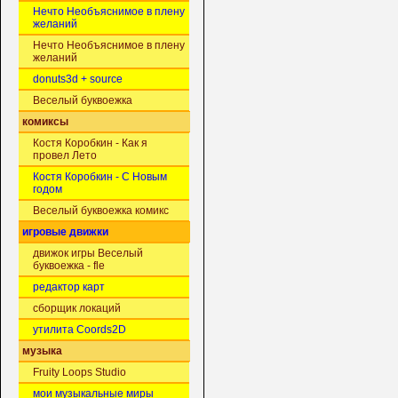
Нечто Необъяснимое в плену
желаний
Нечто Необъяснимое в плену
желаний
donuts3d + source
Веселый буквоежка
комиксы
Костя Коробкин - Как я
провел Лето
Костя Коробкин - С Новым
годом
Веселый буквоежка комикс
игровые движки
движок игры Веселый
буквоежка - fle
редактор карт
сборщик локаций
утилита Coords2D
музыка
Fruity Loops Studio
мои музыкальные миры