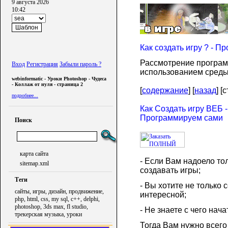
9 августа 2026
10:42
Как создать игру ? - 
Рассмотрение программ
Вход
Регистрация
Забыли пароль ?
использованием среды
webinformatic - Уроки Photoshop - Чудеса
- Коллаж от нуля - страница 2
[
содержание
] [
назад
] [
подробнее...
Как Создать игру ВЕБ 
Программируем сами
Поиск
карта сайта
- Если Вам надоело то
sitemap.xml
создавать игры;
Теги
- Вы хотите не только с
сайты, игры, дизайн, продвижение,
интересной;
php, html, css, my sql, c++, delphi,
photoshop, 3ds max, fl studio,
- Не знаете с чего нача
трекерская музыка, уроки
Тогда Вам нужно все