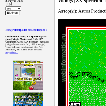
Vikings | ZX Spectrum | 
8 августа 2026
14:16
Автор(ы): Astros Product
Вход
Регистрация
Забыли пароль ?
Continental Circus | ZX Spectrum | race
game | Virgin Mastertronic Ltd, 1989
Continental Circus | ZX Spectrum | race game
| Virgin Mastertronic Ltd, 1989 Автор(ы):
Teque Software Development Ltd, Peter
Hickinson, Bill Caunt, Mark Edwards
подробнее...