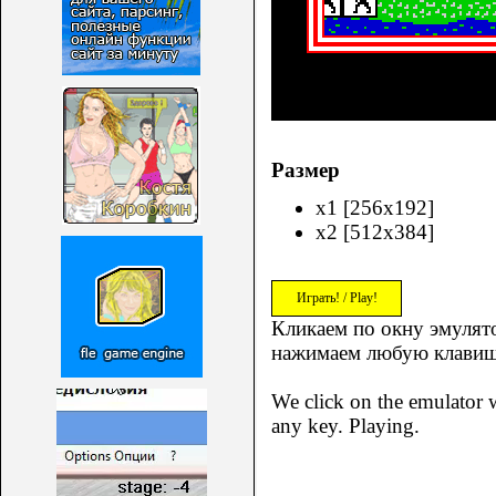
Размер
x1 [256x192]
x2 [512x384]
Играть! / Play!
Кликаем по окну эмулято
нажимаем любую клавиш
We click on the emulator w
any key. Playing.