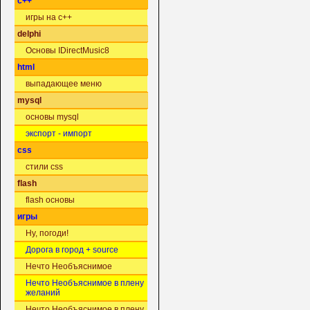
c++
игры на c++
delphi
Основы IDirectMusic8
html
выпадающее меню
mysql
основы mysql
экспорт - импорт
css
стили css
flash
flash основы
игры
Ну, погоди!
Дорога в город + source
Нечто Необъяснимое
Нечто Необъяснимое в плену
желаний
Нечто Необъяснимое в плену