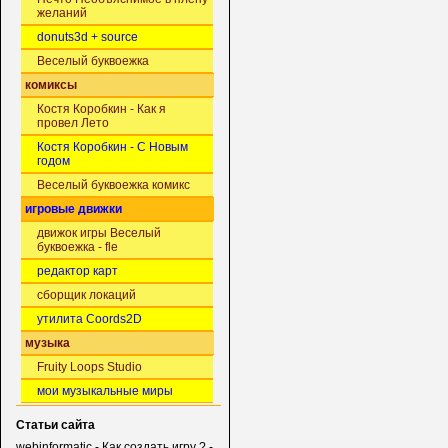
желаний
donuts3d + source
Веселый буквоежка
комиксы
Костя Коробкин - Как я
провел Лето
Костя Коробкин - С Новым
годом
Веселый буквоежка комикс
игровые движки
движок игры Веселый
буквоежка - fle
редактор карт
сборщик локаций
утилита Coords2D
музыка
Fruity Loops Studio
мои музыкальные миры
Статьи сайта
webinformatic - Как создать игру ? -